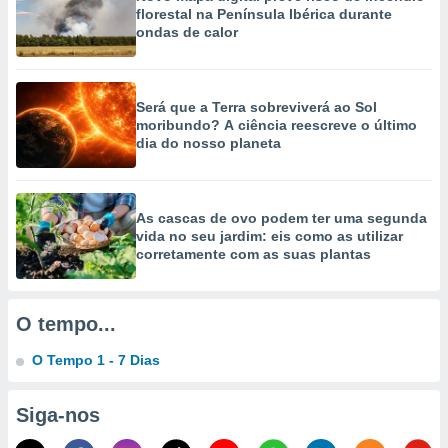
selecionar
florestal na Península Ibérica durante
ondas de calor
a, criar
personalizar
tilizar
Será que a Terra sobreviverá ao Sol
selecionar
moribundo? A ciência reescreve o último
dia do nosso planeta
dos, medir
nho da
, medir o
o dos
As cascas de ovo podem ter uma segunda
vida no seu jardim: eis como as utilizar
r os
corretamente com as suas plantas
ravés de
s ou
s de dados
es fontes,
O tempo...
 e melhorar
ilizar dados
O Tempo 1 - 7 Dias
ara
conteúdos.
Siga-nos
ção