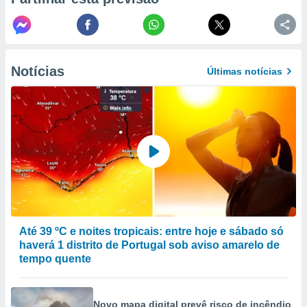
to ou opor-
essamento
m qualquer
ando em “
 ou na
Notícias
Últimas notícias
 Cookies
te.
 nossos
s o
o de
e/ou aceder
ões num
Até 39 ºC e noites tropicais: entre hoje e sábado só
utilizar
haverá 1 distrito de Portugal sob aviso amarelo de
ados para
tempo quente
publicidade,
 para
a, utilizar
Novo mapa digital prevê risco de incêndio