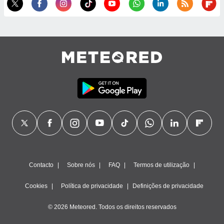
ão através
de
,
 e
dos,
publicidade
s, estudos
a e
mento de
ossos 1199
eiros
Contacto
Sobre nós
FAQ
Termos de utilização
Cookies
Política de privacidade
Definições de privacidade
© 2026 Meteored. Todos os direitos reservados