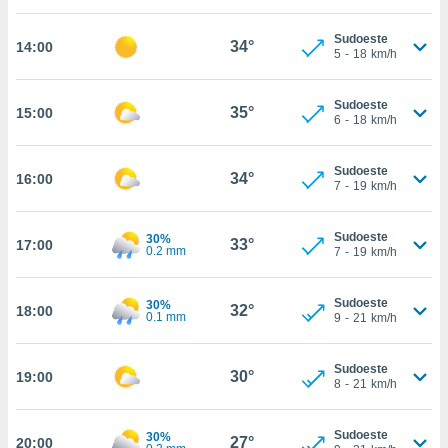
, permite-
Sudoeste
ar a nossa
34°
14:00
5
-
18
km/h
ara
ACEITAR
 fornecer-
E
os de alta
Sudoeste
CONTINUAR
35°
15:00
sem
6
-
18
km/h
sto.
CONFIGURAÇÕES
o botão
Sudoeste
34°
16:00
7
-
19
km/h
ontinuar",
r ao
itando a
Sudoeste
30%
33°
17:00
de todos os
0.2 mm
7
-
19
km/h
óprios ou
parceiros,
rmitem
Sudoeste
30%
32°
18:00
0.1 mm
9
-
21
km/h
lisar o
nto no
em como
Sudoeste
30°
19:00
 um perfil
8
-
21
km/h
para lhe
licidade e
Sudoeste
30%
27°
20:00