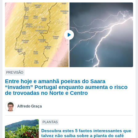
para lhe
licidade e
ados com
esmo. Pode
ais
s na nossa
 Cookies
e
u
nto a
omento,
 botão
de cookies
PREVISÃO
na parte
Entre hoje e amanhã poeiras do Saara
nossa
“invadem” Portugal enquanto aumenta o risco
.
de trovoadas no Norte e Centro
IVAMENTE,
Alfredo Graça
as
PLANTAS
tes a
Descubra estes 5 factos interessantes que
talvez não saiba sobre a planta do café