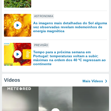
tar a
de cookies,
uar a
osso site
ASTRONOMIA
este caso,
As imagens mais detalhadas do Sol alguma
lo de que
vez observadas revelam redemoinhos de
talaremos
energia magnética
s para
a navegação
PREVISÃO
, mas não
Tempo para a próxima semana em
s cookies
Portugal: temperaturas voltam a subir;
ar o
máximas na ordem dos 40 ºC regressam ao
nto ou
continente
ntar
 ou
Vídeos
Mais Vídeos
dos,
ssa
ublicidade
ada. Pode
nstalação de
ceder ao