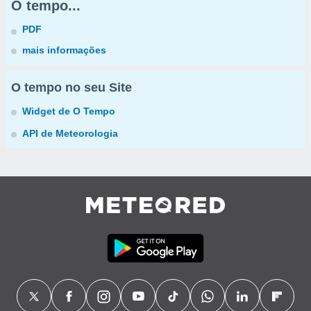
O tempo...
PDF
mais informações
O tempo no seu Site
Widget de O Tempo
API de Meteorologia