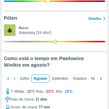
conteúdos.
ção
Pólen
Detalhe
ão através
de
Baixo
,
Artemísia (24 #/m³)
 e
dos,
publicidade
s, estudos
Como está o tempo em Pawłowice
a e
mento de
Wielkie em
agosto
?
ossos 1199
o
Junho
Julho
Agosto
Setembro
Outubro
Novembro
eiros
T. Média :
18°C
Máx.:
23°C
Min:
13°C
Dias de chuva:
11
dias
Acum. de chuva:
77 mm