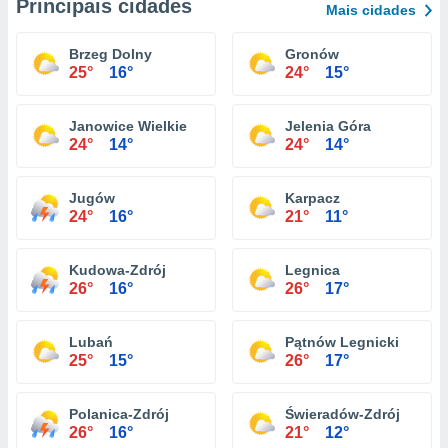
Principais cidades
Mais cidades
Brzeg Dolny
Gronów
25°
16°
24°
15°
Janowice Wielkie
Jelenia Góra
24°
14°
24°
14°
Jugów
Karpacz
24°
16°
21°
11°
Kudowa-Zdrój
Legnica
26°
16°
26°
17°
Lubań
Pątnów Legnicki
25°
15°
26°
17°
Polanica-Zdrój
Świeradów-Zdrój
26°
16°
21°
12°