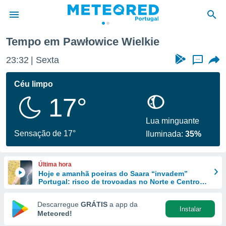
Tempo em Pawłowice Wielkie
de
23:32
Sexta
...
 da
empo.pt) foi
Céu limpo
or
17°
is para
e as
 fornecidas
Lua minguante
 qualidade.
Sensação de 17°
Iluminada:
35%
r a este
s das
opções:
Última hora
Hoje e amanhã poeiras do Saara “invadem”
ookies e
Portugal: risco de trovoadas no Norte e Centro
 forma
aumenta
Descarregue
GRÁTIS
a app da
Instalar
e digital
Meteored!
da,