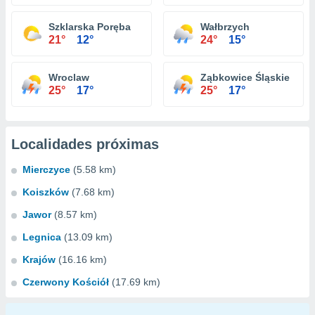
Szklarska Poręba
Wałbrzych
21°
12°
24°
15°
Wroclaw
Ząbkowice Śląskie
25°
17°
25°
17°
Localidades próximas
Mierczyce
(5.58 km)
Koiszków
(7.68 km)
Jawor
(8.57 km)
Legnica
(13.09 km)
Krajów
(16.16 km)
Czerwony Kościół
(17.69 km)