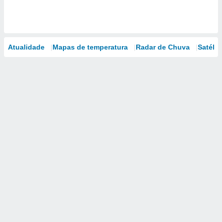
Atualidade
Mapas de temperatura
Radar de Chuva
Satélit