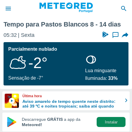
na
Tempo para Pastos Blancos 8 - 14 dias
de
05:32
Sexta
...
 da
empo.pt) foi
Parcialmente nublado
or
-2°
is para
e as
 fornecidas
Lua minguante
 qualidade.
Sensação de -7°
Iluminada:
33%
r a este
s das
opções:
Última hora
Aviso amarelo de tempo quente neste distrito:
ookies e
até 39 ºC e noites tropicais; saiba até quando
 forma
Descarregue
GRÁTIS
a app da
Instalar
e digital
Meteored!
da,