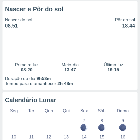
 para
Nascer e Pôr do sol
a, utilizar
Nascer do sol
Pôr do sol
selecionar
08:51
18:44
a, criar
personalizar
tilizar
selecionar
dos, medir
Primeira luz
Meio-dia
Última luz
nho da
08:20
13:47
19:15
, medir o
Duração do dia
9h53m
o dos
Tempo para o amanhecer
2h 48m
r os
ravés de
Calendário Lunar
s ou
Seg
Ter
Qua
Qui
Sex
Sáb
Domo
s de dados
es fontes,
7
8
9
 e melhorar
ilizar dados
ara
10
11
12
13
14
15
16