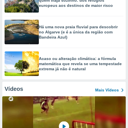
quem viaja sozinho: dos refúgios
europeus aos destinos de maior risco
Há uma nova praia fluvial para descobrir
no Algarve (e é a única da região com
Bandeira Azul)
Acaso ou alteração climática: a fórmula
matemática que revela se uma tempestade
extrema já não é natural
Vídeos
Mais Vídeos