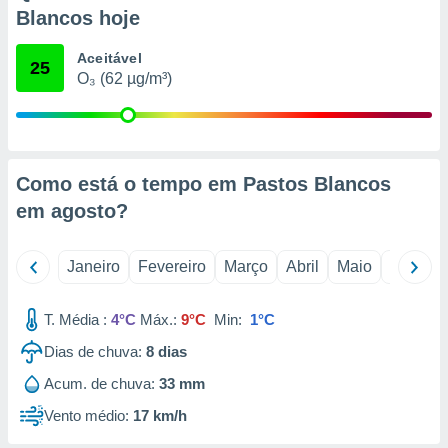
o qual se
Blancos hoje
ara tal,
 o seu
Aceitável
25
to ou opor-
O₃ (62 µg/m³)
essamento
m qualquer
ando em “
 ou na
Como está o tempo em Pastos Blancos
 Cookies
te.
em
agosto
?
 nossos
Janeiro
Fevereiro
Março
Abril
Maio
Junho
s o
T. Média :
4°C
Máx.:
9°C
Min:
1°C
o de
Dias de chuva:
8
dias
e/ou aceder
Acum. de chuva:
33 mm
ões num
utilizar
Vento médio:
17 km/h
ados para
publicidade,