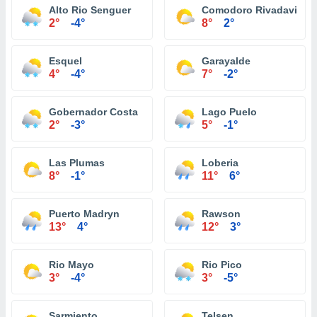
Alto Rio Senguer
Comodoro Rivadavia
2°
-4°
8°
2°
Esquel
Garayalde
4°
-4°
7°
-2°
Gobernador Costa
Lago Puelo
2°
-3°
5°
-1°
Las Plumas
Loberia
8°
-1°
11°
6°
Puerto Madryn
Rawson
13°
4°
12°
3°
Rio Mayo
Rio Pico
3°
-4°
3°
-5°
Sarmiento
Telsen