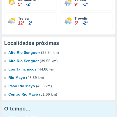
5°
-2°
9°
-1°
Trelew
Trevelín
12°
2°
5°
-2°
Localidades próximas
Alto Rio Senguerr
(38.94 km)
Alto Rio Senguer
(39.55 km)
Los Tamariscos
(44.86 km)
Rio Mayo
(46.39 km)
Paso Rio Mayo
(46.8 km)
Centro Rio Mayo
(51.66 km)
O tempo...