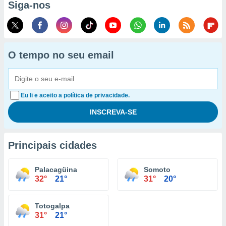
Siga-nos
O tempo no seu email
Eu li e aceito a política de privacidade.
Principais cidades
Palacagüina
Somoto
32°
21°
31°
20°
Totogalpa
31°
21°