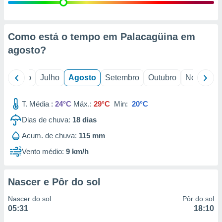
conteúdos.
ção
Como está o tempo em Palacagüina em
ão através
agosto
?
de
,
 e
o
Junho
Julho
Agosto
Setembro
Outubro
Novembro
dos,
publicidade
T. Média :
24°C
Máx.:
29°C
Min:
20°C
s, estudos
Dias de chuva:
18
dias
a e
mento de
Acum. de chuva:
115 mm
Vento médio:
9 km/h
ossos 1199
eiros
Nascer e Pôr do sol
Nascer do sol
Pôr do sol
05:31
18:10