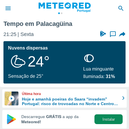
Tempo em Palacagüina
de
21:25
Sexta
...
 da
empo.pt) foi
Nuvens dispersas
or
24°
is para
e as
 fornecidas
Lua minguante
 qualidade.
Sensação de 25°
Iluminada:
31%
r a este
s das
opções:
Última hora
Hoje e amanhã poeiras do Saara “invadem”
ookies e
Portugal: risco de trovoadas no Norte e Centro
 forma
aumenta
Descarregue
GRÁTIS
a app da
Instalar
e digital
Meteored!
da,