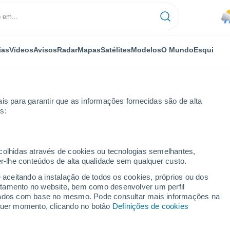
ias
Vídeos
Avisos
Radar
Mapas
Satélites
Modelos
O Mundo
Esqui
is para garantir que as informações fornecidas são de alta
s:
ecolhidas através de cookies ou tecnologias semelhantes,
er-lhe conteúdos de alta qualidade sem qualquer custo.
(Nicarágua)
e aceitando a instalação de todos os cookies, próprios ou dos
rtamento no website, bem como desenvolver um perfil
...
lizados com base no mesmo. Pode consultar mais informações na
lquer momento, clicando no botão
Definições de cookies
Por horas
Chuva fraca nas próximas horas