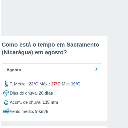
Como está o tempo em Sacramento
(Nicarágua) em
agosto
?
Agosto
T. Média :
22°C
Máx.:
27°C
Min:
19°C
Dias de chuva:
26
dias
Acum. de chuva:
135 mm
Vento médio:
9 km/h