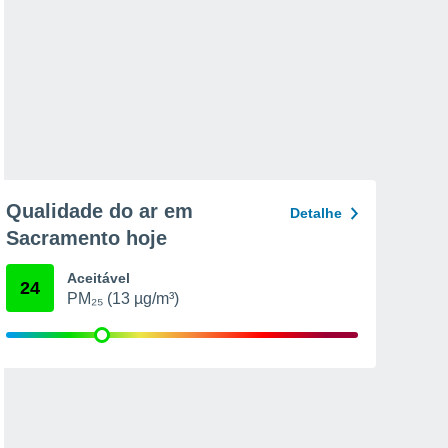
Qualidade do ar em
Detalhe
Sacramento hoje
Aceitável
24
PM₂₅ (13 µg/m³)