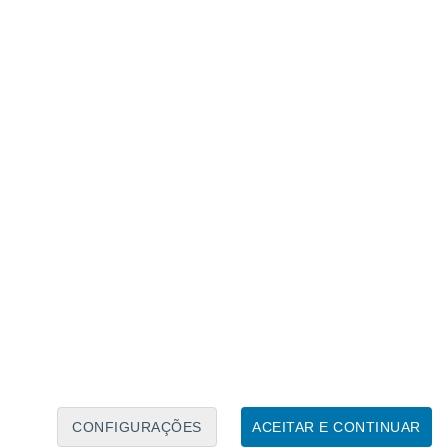
Calendário Lunar
Seg
Ter
Qua
Qui
Sex
Sáb
Domo
8
9
10
11
12
13
14
15
16
17
18
19
20
21
CONFIGURAÇÕES
ACEITAR E CONTINUAR