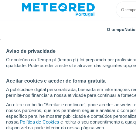
O tempo
Notíc
Aviso de privacidade
O conteúdo da Tempo.pt (tempo.pt) foi preparado por profissiona
qualidade. Pode aceder a este site através das seguintes opçõe
Aceitar cookies e aceder de forma gratuita
Início
Nicarágua
Jinotega
Sacramento
A publicidade digital personalizada, baseada em informações r
permite-nos financiar a nossa atividade para continuar a fornec
Tempo em Sacramento 
Ao clicar no botão "Aceitar e continuar", pode aceder ao websit
nossos parceiros, que nos permitem seguir e analisar o compo
11:03
Sábado
específico para lhe mostrar publicidade e conteúdos persona
nossa
Política de Cookies
e retirar o seu consentimento a qua
disponível na parte inferior da nossa página web.
Chuva fraca