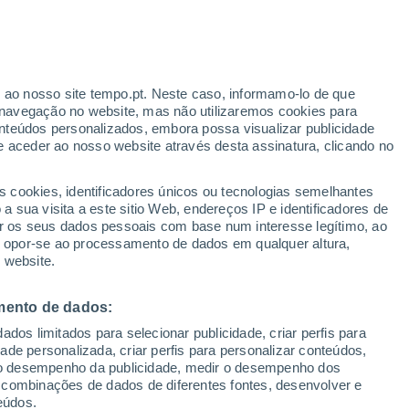
r ao nosso site tempo.pt. Neste caso, informamo-lo de que
navegação no website, mas não utilizaremos cookies para
nteúdos personalizados, embora possa visualizar publicidade
e aceder ao nosso website através desta assinatura, clicando no
:
s cookies, identificadores únicos ou tecnologias semelhantes
sto
 sua visita a este sitio Web, endereços IP e identificadores de
r os seus dados pessoais com base num interesse legítimo, ao
adar de Chuva
Satélites
Modelos
ou opor-se ao processamento de dados em qualquer altura,
 website.
mento de dados:
Terça
Quarta
Quinta
Sexta
dos limitados para selecionar publicidade, criar perfis para
11 Ago.
12 Ago.
13 Ago.
14 Ago.
idade personalizada, criar perfis para personalizar conteúdos,
ir o desempenho da publicidade, medir o desempenho dos
 combinações de dados de diferentes fontes, desenvolver e
eúdos.
90%
90%
90%
90%