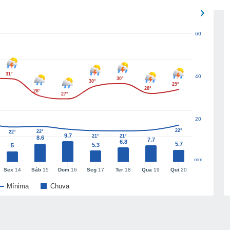
60
31°
40
30°
30°
29°
28°
28°
27°
20
22°
22°
22°
9.7
21°
21°
8.6
7.7
6.8
5.7
5.3
5
mm
Sex
14
Sáb
15
Dom
16
Seg
17
Ter
18
Qua
19
Qui
20
Mínima
Chuva