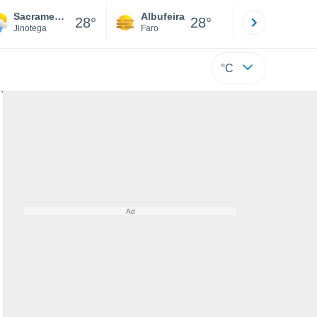
Sacramento
Albufeira
Lisboa
28°
28°
Jinotega
Faro
Lisboa
°C