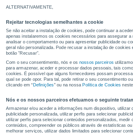
27°
ALTERNATIVAMENTE,
Rejeitar tecnologias semelhantes a cookie
30%
Se não aceitar a instalação de cookies, pode continuar a acede
Sensação de 29°
0.2 mm
apenas instalaremos os cookies necessários para assegurar a 
analisar o comportamento ou para apresentar publicidade ou co
geral não personalizada. Pode recusar a instalação de cookies 
botão "Recusar".
Última hora
40 ºC à vista em Portugal na próxima semana
Com o seu consentimento, nós e os
nossos parceiros
utilizamo
calor intensifica a partir de quarta, 12 de ago
para armazenar, aceder e processar dados pessoais, tais como a
cookies. É possível que alguns fornecedores possam processa
O Tempo 1 - 7 Dias
Atualidade
Mapas de chuva
R
qual se pode opor. Para tal, pode retirar o seu consentimento 
clicando em “
Definições
” ou na nossa
Política de Cookies
neste
Nós e os nossos parceiros efetuamos o seguinte trata
Amanhã
Segunda
Hoje
Armazenar e/ou aceder a informações num dispositivo, utilizar da
9 Ago.
10 Ago.
8 Ago.
publicidade personalizada, utilizar perfis para selecionar public
utilizar perfis para selecionar conteúdos personalizados, med
conteúdos, compreender os públicos através de estatísticas ou
melhorar serviços, utilizar dados limitados para selecionar cont
80%
90%
90%