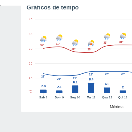
Gráficos de tempo
40
35
31°
31°
31°
30°
30
29°
29°
25
22°
22°
22°
22°
20
21°
21°
8.4
6.1
4.5
2.8
2.1
2
°C
Sáb
8
Dom
9
Seg
10
Ter
11
Qua
12
Qui
13
Máxima