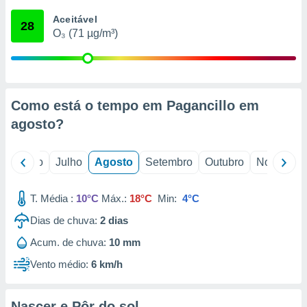
conteúdos.
Aceitável
28
O₃ (71 µg/m³)
ção
ão através
de
,
 e
Como está o tempo em Pagancillo em
agosto
?
dos,
publicidade
s, estudos
o
Junho
Julho
Agosto
Setembro
Outubro
Novembro
a e
mento de
T. Média :
10°C
Máx.:
18°C
Min:
4°C
ossos 1199
Dias de chuva:
2
dias
eiros
Acum. de chuva:
10 mm
Vento médio:
6 km/h
Nascer e Pôr do sol