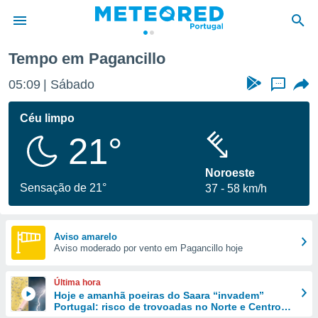
Tempo em Pagancillo
de
05:09
Sábado
...
 da
empo.pt) foi
Céu limpo
or
21°
is para
e as
 fornecidas
Noroeste
 qualidade.
Sensação de 21°
37
58 km/h
r a este
s das
opções:
Aviso amarelo
Aviso moderado por vento em Pagancillo hoje
ookies e
 forma
Última hora
e digital
Hoje e amanhã poeiras do Saara “invadem”
Portugal: risco de trovoadas no Norte e Centro
da,