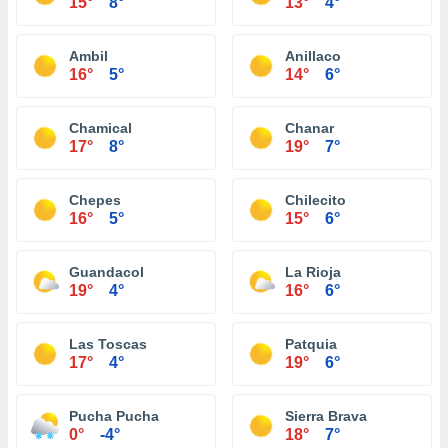
15°
8°
13°
4°
Ambil
Anillaco
16°
5°
14°
6°
Chamical
Chanar
17°
8°
19°
7°
Chepes
Chilecito
16°
5°
15°
6°
Guandacol
La Rioja
19°
4°
16°
6°
Las Toscas
Patquia
17°
4°
19°
6°
Pucha Pucha
Sierra Brava
0°
-4°
18°
7°