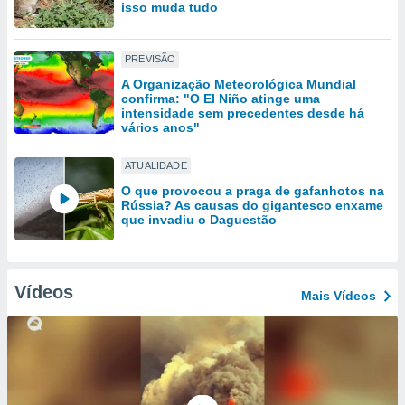
tar a
isso muda tudo
de cookies,
uar a
osso site
PREVISÃO
este caso,
A Organização Meteorológica Mundial
lo de que
confirma: "O El Niño atinge uma
talaremos
intensidade sem precedentes desde há
vários anos"
s para
a navegação
ATUALIDADE
, mas não
O que provocou a praga de gafanhotos na
s cookies
Rússia? As causas do gigantesco enxame
ar o
que invadiu o Daguestão
nto ou
ntar
 ou
Vídeos
Mais Vídeos
dos,
ssa
ublicidade
ada. Pode
nstalação de
ceder ao