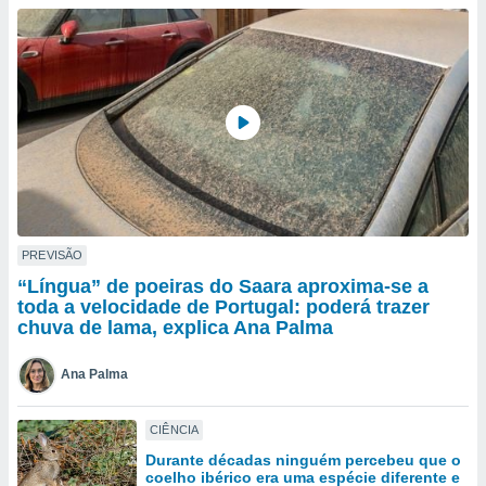
para lhe
licidade e
ados com
esmo. Pode
ais
s na nossa
 Cookies
e
u
nto a
omento,
 botão
de cookies
PREVISÃO
na parte
“Língua” de poeiras do Saara aproxima-se a
nossa
toda a velocidade de Portugal: poderá trazer
.
chuva de lama, explica Ana Palma
IVAMENTE,
Ana Palma
as
CIÊNCIA
tes a
Durante décadas ninguém percebeu que o
coelho ibérico era uma espécie diferente e