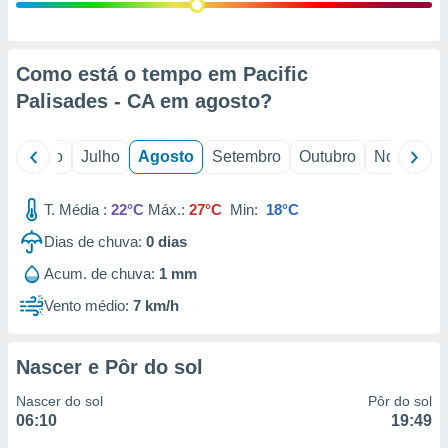
conteúdos.
ção
Como está o tempo em Pacific
ão através
Palisades - CA em
agosto
?
de
,
 e
o
Junho
Julho
Agosto
Setembro
Outubro
Novembro
dos,
publicidade
T. Média :
22°C
Máx.:
27°C
Min:
18°C
s, estudos
Dias de chuva:
0
dias
a e
mento de
Acum. de chuva:
1 mm
Vento médio:
7 km/h
ossos 1199
eiros
Nascer e Pôr do sol
Nascer do sol
Pôr do sol
06:10
19:49