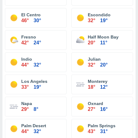
El Centro
Escondido
46°
30°
32°
19°
Fresno
Half Moon Bay
42°
24°
20°
11°
Indio
Julian
44°
32°
32°
20°
Los Angeles
Monterey
33°
19°
18°
12°
Napa
Oxnard
29°
8°
27°
16°
Palm Desert
Palm Springs
44°
32°
43°
31°