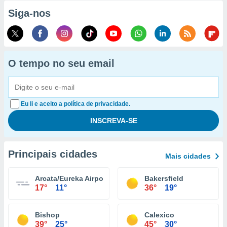
Siga-nos
O tempo no seu email
Eu li e aceito a política de privacidade.
Principais cidades
Mais cidades
Arcata/Eureka Airport
Bakersfield
17°
11°
36°
19°
Bishop
Calexico
39°
25°
45°
30°