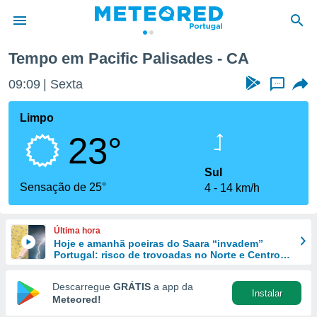
s
Tempo em Pacific Palisades - CA
de
09:09
Sexta
...
 da
empo.pt) foi
Limpo
or
23°
is para
e as
 fornecidas
Sul
 qualidade.
Sensação de 25°
4
14 km/h
r a este
s das
opções:
Última hora
Hoje e amanhã poeiras do Saara “invadem”
ookies e
Portugal: risco de trovoadas no Norte e Centro
 forma
aumenta
Descarregue
GRÁTIS
a app da
Instalar
e digital
Meteored!
da,