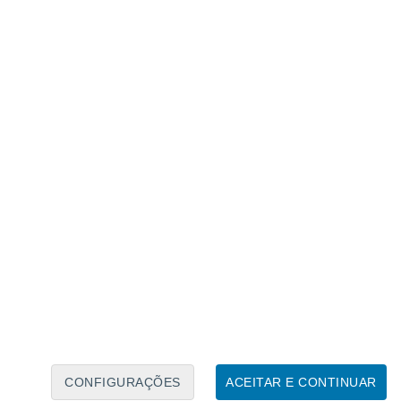
Calendário Lunar
Seg
Ter
Qua
Qui
Sex
Sáb
Domo
7
8
9
10
11
12
13
14
15
16
17
18
19
20
CONFIGURAÇÕES
ACEITAR E CONTINUAR