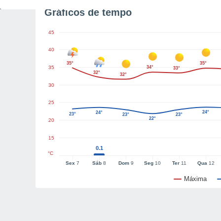
Gráficos de tempo
45
40
35°
35°
35
34°
33°
32°
32°
30
25
24°
24°
23°
23°
23°
22°
20
15
0.1
°C
Sex
7
Sáb
8
Dom
9
Seg
10
Ter
11
Qua
12
Máxima