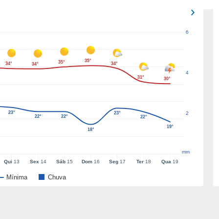
6
35°
35°
34°
34°
34°
4
31°
30°
23°
23°
2
22°
22°
22°
19°
18°
mm
Qui
13
Sex
14
Sáb
15
Dom
16
Seg
17
Ter
18
Qua
19
Mínima
Chuva