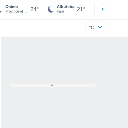
Osimo
Albufeira
Lisboa
24°
21°
Province of Ancona
Faro
Lisboa
°C