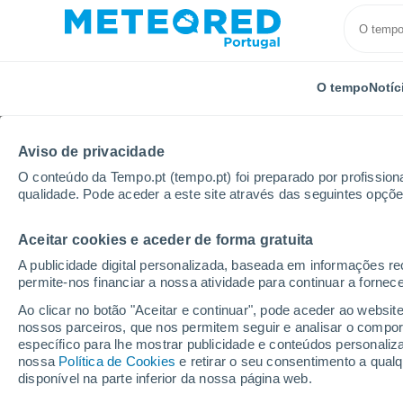
O tempo
Notíc
Aviso de privacidade
O conteúdo da Tempo.pt (tempo.pt) foi preparado por profissiona
qualidade. Pode aceder a este site através das seguintes opçõe
Aceitar cookies e aceder de forma gratuita
Início
Itália
Província de Ancona
Osimo
A publicidade digital personalizada, baseada em informações r
permite-nos financiar a nossa atividade para continuar a fornec
Tempo em Osimo
Ao clicar no botão "Aceitar e continuar", pode aceder ao websit
nossos parceiros, que nos permitem seguir e analisar o compo
04:52
Sexta
específico para lhe mostrar publicidade e conteúdos persona
nossa
Política de Cookies
e retirar o seu consentimento a qua
disponível na parte inferior da nossa página web.
Céu limpo