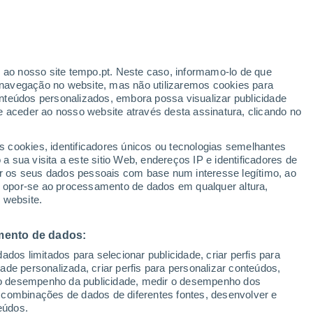
ante
r ao nosso site tempo.pt. Neste caso, informamo-lo de que
:
35%
navegação no website, mas não utilizaremos cookies para
nteúdos personalizados, embora possa visualizar publicidade
e aceder ao nosso website através desta assinatura, clicando no
 até
s cookies, identificadores únicos ou tecnologias semelhantes
 sua visita a este sitio Web, endereços IP e identificadores de
r os seus dados pessoais com base num interesse legítimo, ao
ura
Radar de Chuva
Satélites
Modelos
ou opor-se ao processamento de dados em qualquer altura,
 website.
mento de dados:
egunda
Terça
Quarta
Quinta
dos limitados para selecionar publicidade, criar perfis para
10 Ago.
11 Ago.
12 Ago.
13 Ago.
idade personalizada, criar perfis para personalizar conteúdos,
ir o desempenho da publicidade, medir o desempenho dos
 combinações de dados de diferentes fontes, desenvolver e
eúdos.