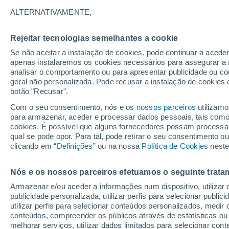
24°
ALTERNATIVAMENTE,
Rejeitar tecnologias semelhantes a cookie
Lua mingu
Se não aceitar a instalação de cookies, pode continuar a acede
Iluminada
Sensação de 25°
apenas instalaremos os cookies necessários para assegurar a 
analisar o comportamento ou para apresentar publicidade ou co
geral não personalizada. Pode recusar a instalação de cookies 
botão "Recusar".
Última hora
Aviso amarelo de tempo quente neste distrito:
Com o seu consentimento, nós e os
nossos parceiros
utilizamo
39 ºC e noites tropicais; saiba até quando
para armazenar, aceder e processar dados pessoais, tais como a
cookies. É possível que alguns fornecedores possam processa
O Tempo 1 - 7 Dias
Atualidade
Mapas de temperat
qual se pode opor. Para tal, pode retirar o seu consentimento 
clicando em “
Definições
” ou na nossa
Política de Cookies
neste
Nós e os nossos parceiros efetuamos o seguinte trata
Amanhã
Domingo
S
Hoje
Armazenar e/ou aceder a informações num dispositivo, utilizar da
8 Ago.
9 Ago.
7 Ago.
publicidade personalizada, utilizar perfis para selecionar public
utilizar perfis para selecionar conteúdos personalizados, med
conteúdos, compreender os públicos através de estatísticas ou
melhorar serviços, utilizar dados limitados para selecionar cont
30%