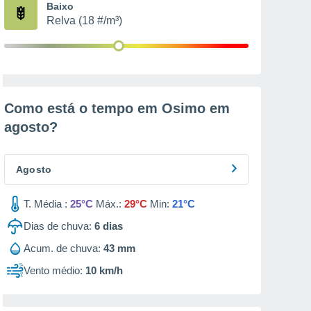
Baixo
Relva (18 #/m³)
Como está o tempo em Osimo em
agosto
?
Agosto
T. Média :
25°C
Máx.:
29°C
Min:
21°C
Dias de chuva:
6
dias
Acum. de chuva:
43 mm
Vento médio:
10 km/h