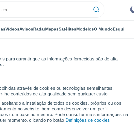
ias
Vídeos
Avisos
Radar
Mapas
Satélites
Modelos
O Mundo
Esqui
is para garantir que as informações fornecidas são de alta
s:
ecolhidas através de cookies ou tecnologias semelhantes,
er-lhe conteúdos de alta qualidade sem qualquer custo.
e aceitando a instalação de todos os cookies, próprios ou dos
rtamento no website, bem como desenvolver um perfil
...
lizados com base no mesmo. Pode consultar mais informações na
lquer momento, clicando no botão
Definições de cookies
Por horas
Céu limpo nas próximas horas