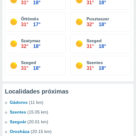
31°
18°
31°
18°
Öttömös
Pusztaszer
31°
17°
32°
18°
Szatymaz
Szeged
32°
18°
31°
18°
Szeged
Szentes
31°
18°
31°
18°
Localidades próximas
Gádoros
(11 km)
Szentes
(15.05 km)
Szegvár
(20.01 km)
Orosháza
(20.15 km)