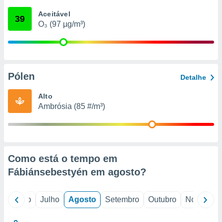
conteúdos.
Aceitável
39
O₃ (97 µg/m³)
ção
ão através
de
,
 e
Pólen
Detalhe
dos,
Alto
publicidade
Ambrósia (85 #/m³)
s, estudos
a e
mento de
ossos 1199
Como está o tempo em
eiros
Fábiánsebestyén em
agosto
?
o
Junho
Julho
Agosto
Setembro
Outubro
Novembro