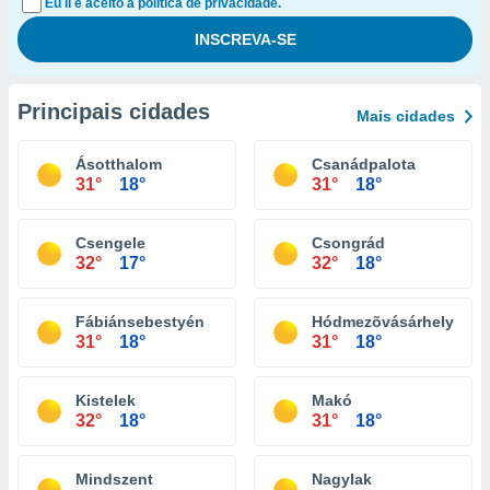
Eu li e aceito a política de privacidade.
Principais cidades
Mais cidades
Ásotthalom
Csanádpalota
31°
18°
31°
18°
Csengele
Csongrád
32°
17°
32°
18°
Fábiánsebestyén
Hódmezõvásárhely
31°
18°
31°
18°
Kistelek
Makó
32°
18°
31°
18°
Mindszent
Nagylak