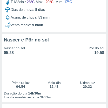
T. Média :
23°C
Máx.:
29°C
Min:
17°C
Dias de chuva:
8
dias
Acum. de chuva:
53 mm
Vento médio:
9 km/h
Nascer e Pôr do sol
Nascer do sol
Pôr do sol
05:28
19:58
Primeira luz
Meio-dia
Última luz
04:54
12:43
20:32
Duração do dia
14h30m
Luz da manhã restante
3h51m