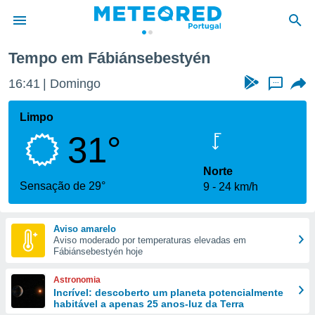
Tempo em Fábiánsebestyén
de
16:41
Domingo
...
 da
empo.pt) foi
Limpo
or
31°
is para
e as
 fornecidas
Norte
 qualidade.
Sensação de 29°
9
24 km/h
r a este
s das
opções:
Aviso amarelo
Aviso moderado por temperaturas elevadas em
ookies e
Fábiánsebestyén hoje
 forma
Astronomia
e digital
Incrível: descoberto um planeta potencialmente
habitável a apenas 25 anos-luz da Terra
da,