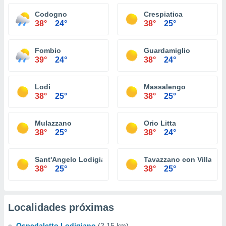
Codogno
Crespiatica
38°
24°
38°
25°
Fombio
Guardamiglio
39°
24°
38°
24°
Lodi
Massalengo
38°
25°
38°
25°
Mulazzano
Orio Litta
38°
25°
38°
24°
Sant'Angelo Lodigiano
Tavazzano con Villaves
38°
25°
38°
25°
Localidades próximas
Ospedaletto Lodigiano
(2.15 km)