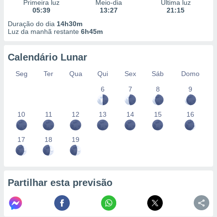
conteúdos.
Primeira luz
Meio-dia
Última luz
05:39
13:27
21:15
Duração do dia
14h30m
ção
Luz da manhã restante
6h45m
ão através
de
Calendário Lunar
,
 e
Seg
Ter
Qua
Qui
Sex
Sáb
Domo
6
7
8
9
dos,
publicidade
s, estudos
10
11
12
13
14
15
16
a e
mento de
17
18
19
ossos 1199
eiros
Partilhar esta previsão