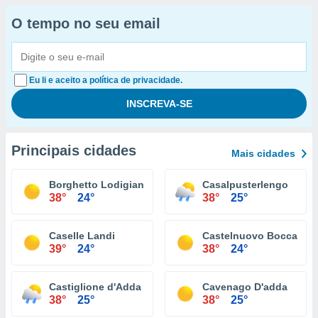
O tempo no seu email
Eu li e aceito a política de privacidade.
Principais cidades
Mais cidades
Borghetto Lodigiano
Casalpusterlengo
38°
24°
38°
25°
Caselle Landi
Castelnuovo Bocca D'a
39°
24°
38°
24°
Castiglione d'Adda
Cavenago D'adda
38°
25°
38°
25°