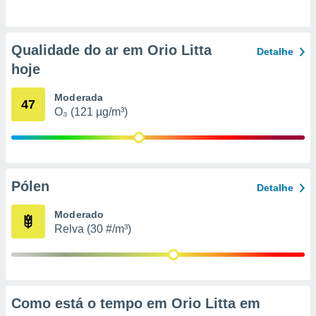
o qual se
ara tal,
 o seu
Qualidade do ar em Orio Litta
to ou opor-
Detalhe
essamento
hoje
m qualquer
ando em “
Moderada
47
 ou na
O₃ (121 µg/m³)
 Cookies
te.
 nossos
Pólen
Detalhe
s o
Moderado
o de
Relva (30 #/m³)
e/ou aceder
ões num
utilizar
ados para
Como está o tempo em Orio Litta em
publicidade,