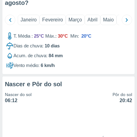
agosto
?
 para
a, utilizar
Janeiro
Fevereiro
Março
Abril
Maio
Junho
selecionar
a, criar
T. Média :
25°C
Máx.:
30°C
Min:
20°C
personalizar
tilizar
Dias de chuva:
10
dias
selecionar
Acum. de chuva:
84 mm
dos, medir
Vento médio:
6 km/h
nho da
, medir o
o dos
Nascer e Pôr do sol
r os
Nascer do sol
Pôr do sol
ravés de
06:12
20:42
s ou
s de dados
es fontes,
 e melhorar
ilizar dados
ara