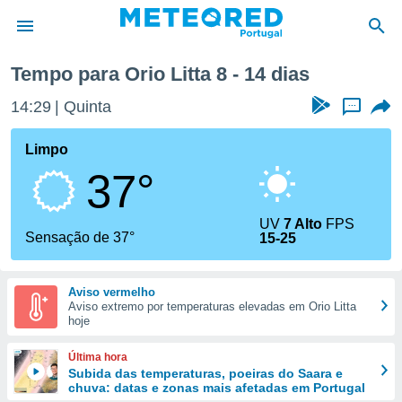
a
Tempo para Orio Litta 8 - 14 dias
de
14:29
Quinta
...
 da
empo.pt) foi
Limpo
or
37°
is para
e as
 fornecidas
UV
7 Alto
FPS
 qualidade.
Sensação de 37°
15-25
r a este
s das
opções:
Aviso vermelho
Aviso extremo por temperaturas elevadas em Orio Litta
ookies e
hoje
 forma
Última hora
e digital
Subida das temperaturas, poeiras do Saara e
chuva: datas e zonas mais afetadas em Portugal
da,