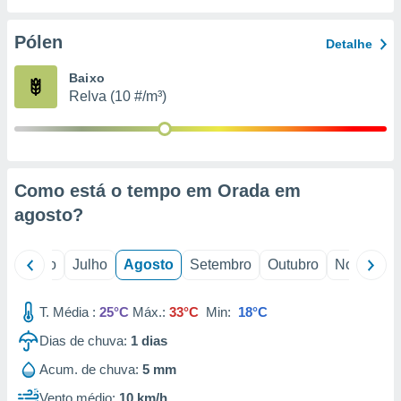
conteúdos.
Pólen
Detalhe
ção
Baixo
ão através
Relva (10 #/m³)
de
,
 e
dos,
publicidade
Como está o tempo em Orada em
s, estudos
agosto
?
a e
mento de
o
Junho
Julho
Agosto
Setembro
Outubro
Novembro
ossos 1199
eiros
T. Média :
25°C
Máx.:
33°C
Min:
18°C
Dias de chuva:
1
dias
Acum. de chuva:
5 mm
Vento médio:
10 km/h