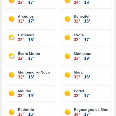
33°
17°
34°
18°
Arraiolos
Bencatel
32°
17°
32°
16°
Estremoz
Évora
32°
16°
32°
17°
Évora Monte
Monsaraz
32°
17°
33°
19°
Montemor-o-Novo
Mora
32°
16°
33°
16°
Mourão
Portel
33°
19°
33°
17°
Redondo
Reguengos de Monsara
33°
16°
34°
17°