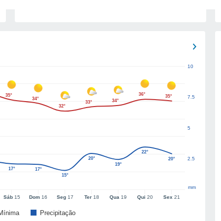
10
36°
35°
35°
7.5
34°
34°
33°
32°
5
22°
20°
2.5
20°
19°
17°
17°
15°
mm
Sáb
15
Dom
16
Seg
17
Ter
18
Qua
19
Qui
20
Sex
21
Mínima
Precipitação