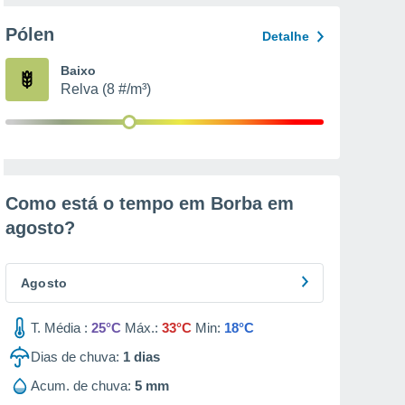
Pólen
Detalhe
Baixo
Relva (8 #/m³)
Como está o tempo em Borba em
agosto
?
Agosto
T. Média :
25°C
Máx.:
33°C
Min:
18°C
Dias de chuva:
1
dias
Acum. de chuva:
5 mm