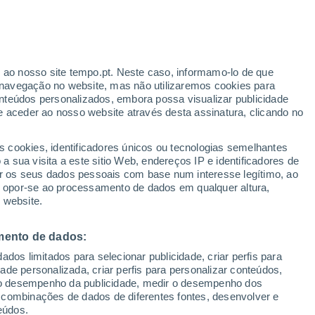
r ao nosso site tempo.pt. Neste caso, informamo-lo de que
/h
navegação no website, mas não utilizaremos cookies para
nteúdos personalizados, embora possa visualizar publicidade
e aceder ao nosso website através desta assinatura, clicando no
:
s cookies, identificadores únicos ou tecnologias semelhantes
sto
 sua visita a este sitio Web, endereços IP e identificadores de
r os seus dados pessoais com base num interesse legítimo, ao
ura
Radar de Chuva
Satélites
Modelos
ou opor-se ao processamento de dados em qualquer altura,
 website.
mento de dados:
Quarta
Quinta
Sexta
Sábado
dos limitados para selecionar publicidade, criar perfis para
12 Ago.
13 Ago.
14 Ago.
15 Ago.
idade personalizada, criar perfis para personalizar conteúdos,
ir o desempenho da publicidade, medir o desempenho dos
 combinações de dados de diferentes fontes, desenvolver e
eúdos.