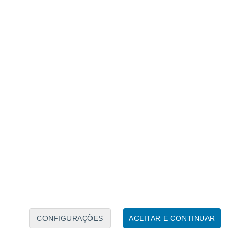
Calendário Lunar
Seg
Ter
Qua
Qui
Sex
Sáb
Domo
9
10
11
12
13
14
15
16
17
18
19
20
21
22
CONFIGURAÇÕES
ACEITAR E CONTINUAR