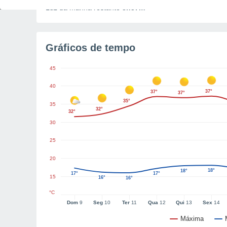
Luz da manhã restante
8h37m
Gráficos de tempo
45
40
37°
37°
37°
35°
35
32°
32°
30
25
20
18°
18°
17°
17°
15
16°
16°
°C
Dom
9
Seg
10
Ter
11
Qua
12
Qui
13
Sex
14
Máxima