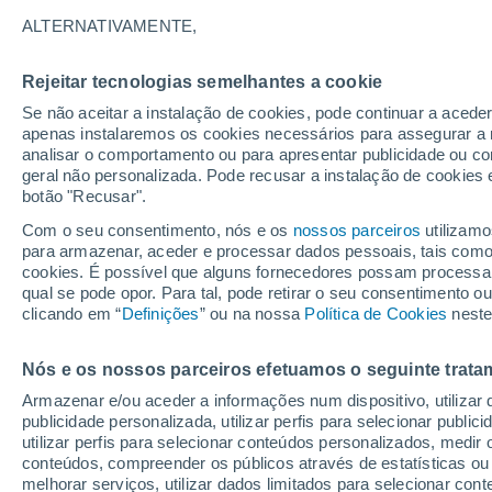
26°
ALTERNATIVAMENTE,
Rejeitar tecnologias semelhantes a cookie
Noroeste
Se não aceitar a instalação de cookies, pode continuar a acede
Sensação de 27°
11
-
30 km
apenas instalaremos os cookies necessários para assegurar a 
analisar o comportamento ou para apresentar publicidade ou co
geral não personalizada. Pode recusar a instalação de cookies 
botão "Recusar".
Última hora
40 ºC à vista em Portugal na próxima semana
Com o seu consentimento, nós e os
nossos parceiros
utilizamo
calor intensifica a partir de quarta, 12 de ago
para armazenar, aceder e processar dados pessoais, tais como a
cookies. É possível que alguns fornecedores possam processa
O Tempo 1 - 7 Dias
Atualidade
Mapas de temperat
qual se pode opor. Para tal, pode retirar o seu consentimento 
clicando em “
Definições
” ou na nossa
Política de Cookies
neste
Nós e os nossos parceiros efetuamos o seguinte trata
Amanhã
Terça
Hoje
Armazenar e/ou aceder a informações num dispositivo, utilizar da
10 Ago.
11 Ago.
9 Ago.
publicidade personalizada, utilizar perfis para selecionar public
utilizar perfis para selecionar conteúdos personalizados, med
conteúdos, compreender os públicos através de estatísticas ou
melhorar serviços, utilizar dados limitados para selecionar cont