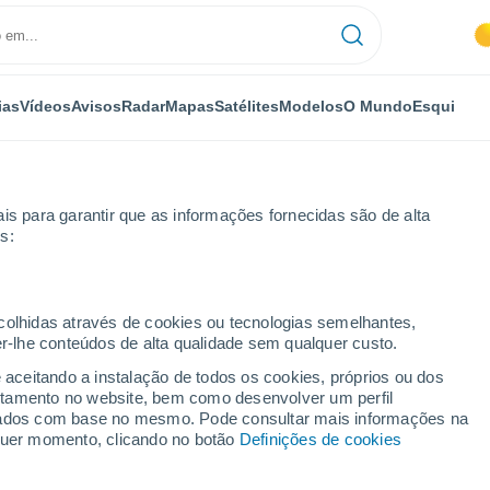
ias
Vídeos
Avisos
Radar
Mapas
Satélites
Modelos
O Mundo
Esqui
is para garantir que as informações fornecidas são de alta
s:
ecolhidas através de cookies ou tecnologias semelhantes,
er-lhe conteúdos de alta qualidade sem qualquer custo.
e aceitando a instalação de todos os cookies, próprios ou dos
rtamento no website, bem como desenvolver um perfil
...
lizados com base no mesmo. Pode consultar mais informações na
lquer momento, clicando no botão
Definições de cookies
Por horas
Céu limpo nas próximas horas