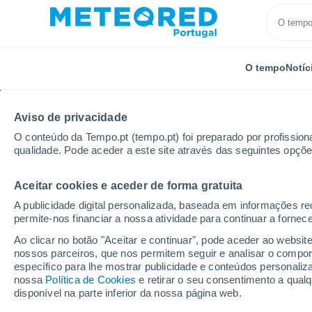
O tempo
Notíc
Aviso de privacidade
O conteúdo da Tempo.pt (tempo.pt) foi preparado por profissiona
qualidade. Pode aceder a este site através das seguintes opçõe
Aceitar cookies e aceder de forma gratuita
Início
Distrito de Évora
Borba
A publicidade digital personalizada, baseada em informações r
permite-nos financiar a nossa atividade para continuar a fornec
Tempo em Borba
Ao clicar no botão "Aceitar e continuar", pode aceder ao websit
nossos parceiros, que nos permitem seguir e analisar o compo
12:24
Domingo
específico para lhe mostrar publicidade e conteúdos persona
nossa
Política de Cookies
e retirar o seu consentimento a qua
disponível na parte inferior da nossa página web.
Limpo