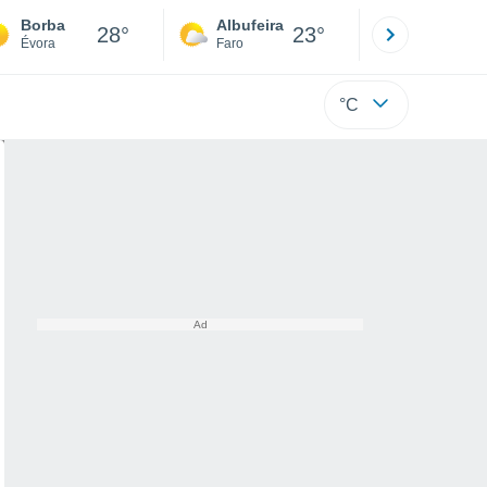
Borba
Albufeira
Lisboa
28°
23°
Évora
Faro
Lisboa
°C