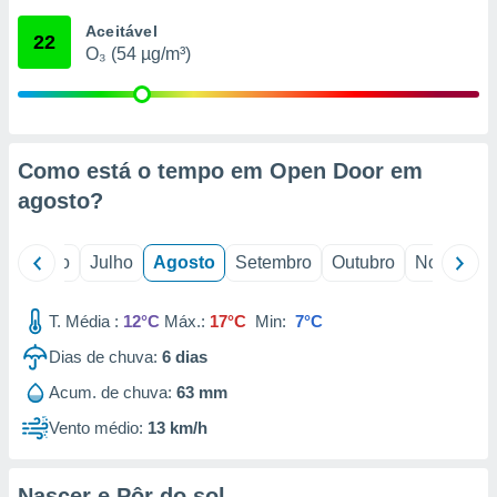
conteúdos.
Aceitável
22
O₃ (54 µg/m³)
ção
ão através
de
,
 e
Como está o tempo em Open Door em
agosto
?
dos,
publicidade
s, estudos
o
Junho
Julho
Agosto
Setembro
Outubro
Novembro
a e
mento de
T. Média :
12°C
Máx.:
17°C
Min:
7°C
ossos 1199
Dias de chuva:
6
dias
eiros
Acum. de chuva:
63 mm
Vento médio:
13 km/h
Nascer e Pôr do sol