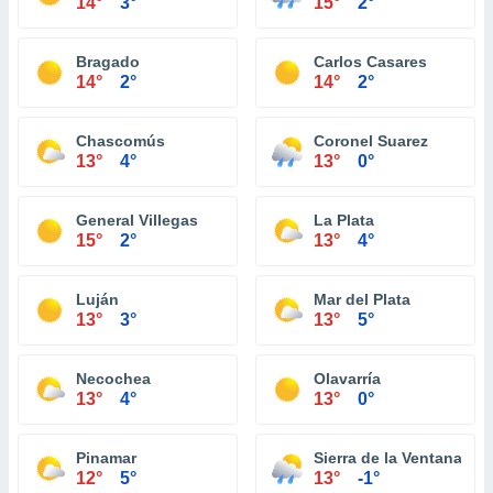
14°
3°
15°
2°
Bragado
Carlos Casares
14°
2°
14°
2°
Chascomús
Coronel Suarez
13°
4°
13°
0°
General Villegas
La Plata
15°
2°
13°
4°
Luján
Mar del Plata
13°
3°
13°
5°
Necochea
Olavarría
13°
4°
13°
0°
Pinamar
Sierra de la Ventana
12°
5°
13°
-1°