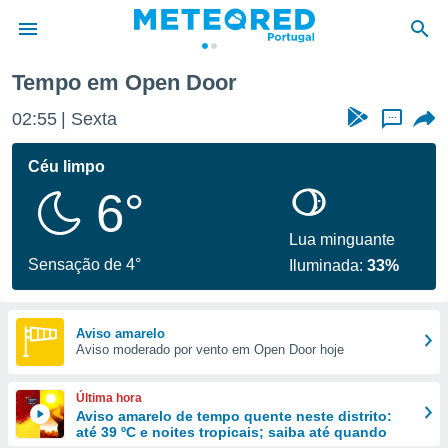
Tempo em Open Door
de
02:55
Sexta
...
 da
empo.pt) foi
Céu limpo
or
6°
is para
e as
 fornecidas
Lua minguante
 qualidade.
Sensação de 4°
Iluminada:
33%
r a este
s das
opções:
Aviso amarelo
Aviso moderado por vento em Open Door hoje
ookies e
 forma
Última hora
e digital
Aviso amarelo de tempo quente neste distrito:
até 39 ºC e noites tropicais; saiba até quando
da,