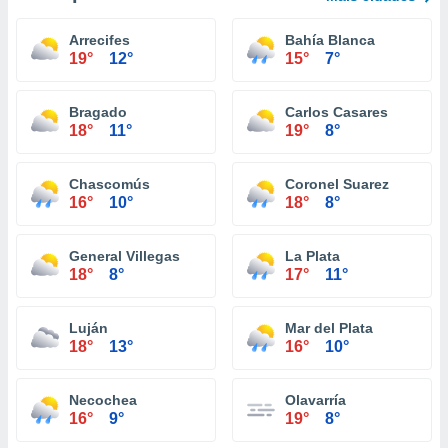
Arrecifes
Bahía Blanca
19°
12°
15°
7°
Bragado
Carlos Casares
18°
11°
19°
8°
Chascomús
Coronel Suarez
16°
10°
18°
8°
General Villegas
La Plata
18°
8°
17°
11°
Luján
Mar del Plata
18°
13°
16°
10°
Necochea
Olavarría
16°
9°
19°
8°