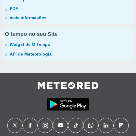
PDF
mais informações
O tempo no seu Site
Widget de O Tempo
API de Meteorologia