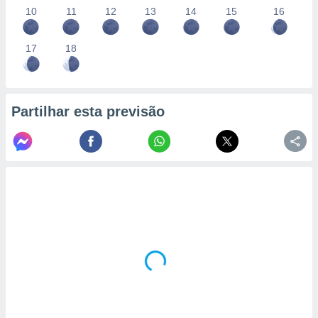
10
11
12
13
14
15
16
17
18
Partilhar esta previsão