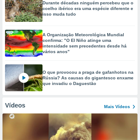
Durante décadas ninguém percebeu que o
coelho ibérico era uma espécie diferente e
isso muda tudo
A Organização Meteorológica Mundial
confirma: "O El Niño atinge uma
intensidade sem precedentes desde há
vários anos"
O que provocou a praga de gafanhotos na
Rússia? As causas do gigantesco enxame
que invadiu o Daguestão
Vídeos
Mais Vídeos