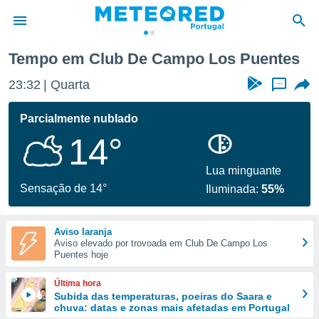
 Los Puentes
Tempo em Club De Campo Los Puentes
de
23:32
Quarta
...
 da
empo.pt) foi
Parcialmente nublado
or
14°
is para
e as
 fornecidas
Lua minguante
 qualidade.
Sensação de 14°
Iluminada:
55%
r a este
s das
opções:
Aviso laranja
Aviso elevado por trovoada em Club De Campo Los
ookies e
Puentes hoje
 forma
Última hora
e digital
Subida das temperaturas, poeiras do Saara e
chuva: datas e zonas mais afetadas em Portugal
da,