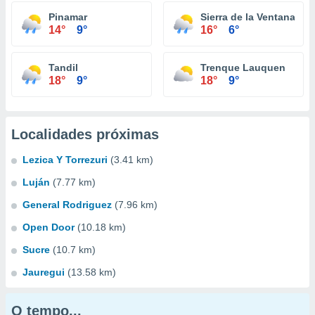
Pinamar
Sierra de la Ventana
14°
9°
16°
6°
Tandil
Trenque Lauquen
18°
9°
18°
9°
Localidades próximas
Lezica Y Torrezuri
(3.41 km)
Luján
(7.77 km)
General Rodriguez
(7.96 km)
Open Door
(10.18 km)
Sucre
(10.7 km)
Jauregui
(13.58 km)
O tempo...