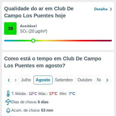
conteúdos.
Qualidade do ar em Club De
Detalhe
ção
Campo Los Puentes hoje
ão através
Aceitável
39
de
SO₂ (20 µg/m³)
,
 e
dos,
publicidade
s, estudos
Como está o tempo em Club De Campo
a e
Los Puentes em
agosto
?
mento de
o
Junho
Julho
Agosto
Setembro
Outubro
Novembro
ossos 1199
eiros
T. Média :
12°C
Máx.:
17°C
Min:
7°C
Dias de chuva:
6
dias
Acum. de chuva:
63 mm