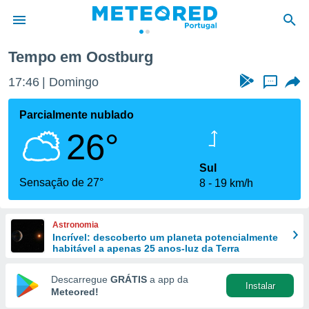
Tempo em Oostburg
de
17:46
Domingo
...
 da
empo.pt) foi
Parcialmente nublado
or
26°
is para
e as
 fornecidas
Sul
 qualidade.
Sensação de 27°
8
19 km/h
r a este
s das
opções:
Astronomia
Incrível: descoberto um planeta potencialmente
ookies e
habitável a apenas 25 anos-luz da Terra
 forma
Descarregue
GRÁTIS
a app da
Instalar
e digital
Meteored!
da,