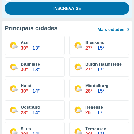
Principais cidades
Mais cidades
Axel
Breskens
30°
13°
27°
15°
Bruinisse
Burgh Haamstede
30°
13°
27°
17°
Hulst
Middelburg
30°
14°
28°
15°
Oostburg
Renesse
28°
14°
26°
17°
Sluis
Terneuzen