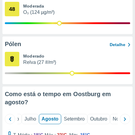
conteúdos.
Moderada
48
O₃ (124 µg/m³)
ção
ão através
de
,
Pólen
 e
Detalhe
dos,
Moderado
publicidade
Relva (27 #/m³)
s, estudos
a e
mento de
Como está o tempo em Oostburg em
ossos 1199
eiros
agosto
?
o
Junho
Julho
Agosto
Setembro
Outubro
Novembro
T. Média :
18°C
Máx.:
22°C
Min:
15°C