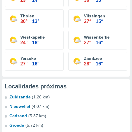
29°
14°
30°
13°
Tholen
Vlissingen
30°
13°
27°
15°
Westkapelle
Wissenkerke
24°
18°
27°
16°
Yerseke
Zierikzee
27°
16°
28°
16°
Localidades próximas
Zuidzande
(1.26 km)
Nieuwvliet
(4.07 km)
Cadzand
(5.37 km)
Groede
(5.72 km)