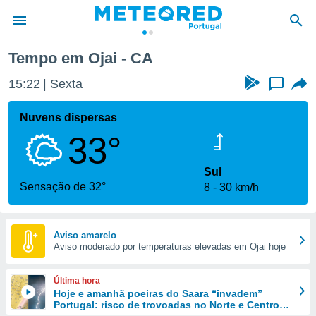
Tempo em Ojai - CA
de
15:22
Sexta
...
 da
empo.pt) foi
Nuvens dispersas
or
33°
is para
e as
 fornecidas
Sul
 qualidade.
Sensação de 32°
8
30 km/h
r a este
s das
opções:
Aviso amarelo
Aviso moderado por temperaturas elevadas em Ojai hoje
ookies e
 forma
Última hora
e digital
Hoje e amanhã poeiras do Saara “invadem”
Portugal: risco de trovoadas no Norte e Centro
da,