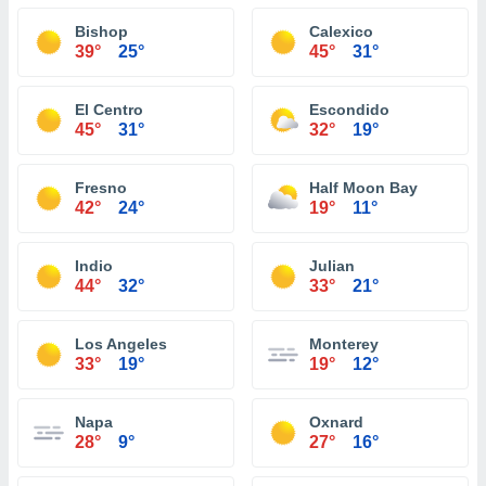
Bishop
Calexico
39°
25°
45°
31°
El Centro
Escondido
45°
31°
32°
19°
Fresno
Half Moon Bay
42°
24°
19°
11°
Indio
Julian
44°
32°
33°
21°
Los Angeles
Monterey
33°
19°
19°
12°
Napa
Oxnard
28°
9°
27°
16°