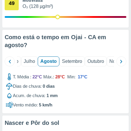
Moderada
conteúdos.
49
O₃ (128 µg/m³)
ção
ão através
de
Como está o tempo em Ojai - CA em
,
 e
agosto
?
dos,
publicidade
o
Junho
Julho
Agosto
Setembro
Outubro
Novembro
s, estudos
a e
mento de
T. Média :
22°C
Máx.:
28°C
Min:
17°C
Dias de chuva:
0
dias
ossos 1199
Acum. de chuva:
1 mm
eiros
Vento médio:
5 km/h
Nascer e Pôr do sol