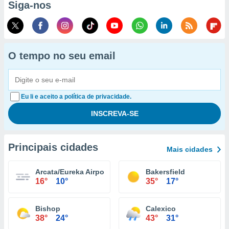
Siga-nos
O tempo no seu email
Eu li e aceito a política de privacidade.
Principais cidades
Mais cidades
Arcata/Eureka Airport
Bakersfield
16°
10°
35°
17°
Bishop
Calexico
38°
24°
43°
31°