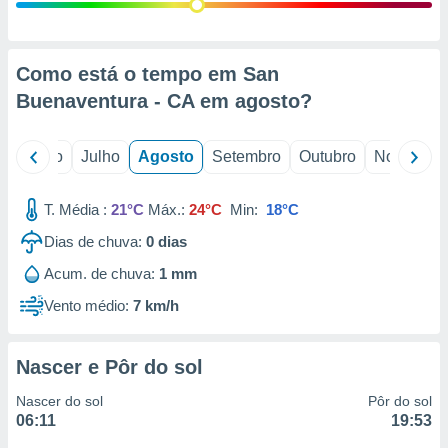
conteúdos.
ção
Como está o tempo em San
ão através
Buenaventura - CA em
agosto
?
de
,
 e
o
Junho
Julho
Agosto
Setembro
Outubro
Novembro
dos,
publicidade
T. Média :
21°C
Máx.:
24°C
Min:
18°C
s, estudos
Dias de chuva:
0
dias
a e
mento de
Acum. de chuva:
1 mm
Vento médio:
7 km/h
ossos 1199
eiros
Nascer e Pôr do sol
Nascer do sol
Pôr do sol
06:11
19:53