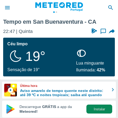
ura
Tempo em San Buenaventura - CA
de
22:47
Quinta
...
 da
empo.pt) foi
Céu limpo
or
19°
is para
e as
 fornecidas
Lua minguante
 qualidade.
Sensação de 19°
Iluminada:
42%
r a este
s das
opções:
Última hora
Aviso amarelo de tempo quente neste distrito:
ookies e
até 39 ºC e noites tropicais; saiba até quando
 forma
Descarregue
GRÁTIS
a app da
Instalar
e digital
Meteored!
da,