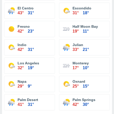
El Centro
Escondido
43°
31°
31°
18°
Fresno
Half Moon Bay
42°
23°
19°
11°
Indio
Julian
42°
31°
33°
21°
Los Angeles
Monterey
32°
19°
17°
10°
Napa
Oxnard
29°
9°
25°
15°
Palm Desert
Palm Springs
41°
31°
42°
30°