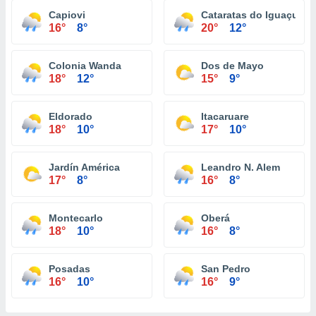
Capiovi
Cataratas do Iguaçu
16°
8°
20°
12°
Colonia Wanda
Dos de Mayo
18°
12°
15°
9°
Eldorado
Itacaruare
18°
10°
17°
10°
Jardín América
Leandro N. Alem
17°
8°
16°
8°
Montecarlo
Oberá
18°
10°
16°
8°
Posadas
San Pedro
16°
10°
16°
9°