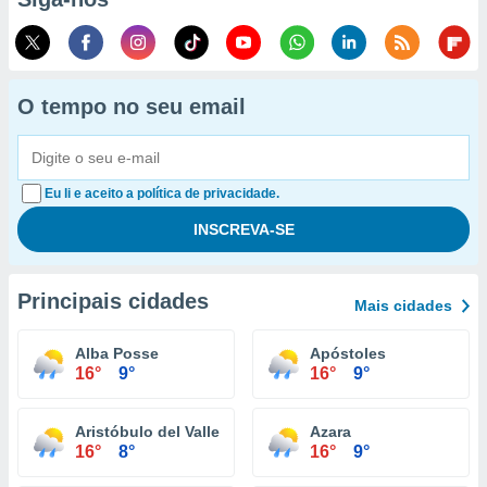
O tempo no seu email
Eu li e aceito a política de privacidade.
Principais cidades
Mais cidades
Alba Posse
Apóstoles
16°
9°
16°
9°
Aristóbulo del Valle
Azara
16°
8°
16°
9°