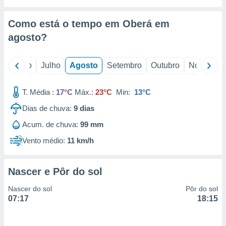
conteúdos.
Como está o tempo em Oberá em
ção
agosto
?
ão através
de
,
o
Junho
Julho
Agosto
Setembro
Outubro
Novembro
 e
T. Média :
17°C
Máx.:
23°C
Min:
13°C
dos,
publicidade
Dias de chuva:
9
dias
s, estudos
a e
Acum. de chuva:
99 mm
mento de
Vento médio:
11 km/h
ossos 1199
eiros
Nascer e Pôr do sol
Nascer do sol
Pôr do sol
07:17
18:15