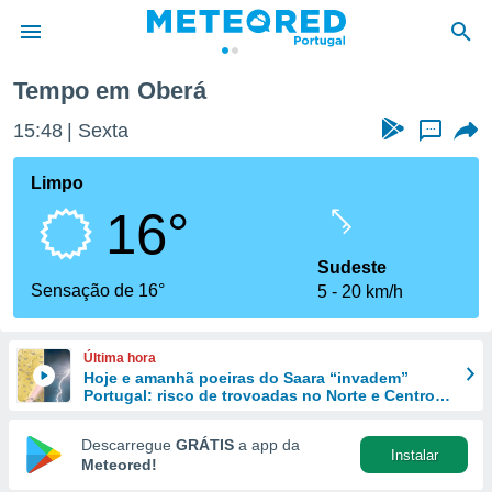
Tempo em Oberá
de
15:48
Sexta
...
 da
empo.pt) foi
Limpo
or
16°
is para
e as
 fornecidas
Sudeste
 qualidade.
Sensação de 16°
5
20 km/h
r a este
s das
opções:
Última hora
Hoje e amanhã poeiras do Saara “invadem”
ookies e
Portugal: risco de trovoadas no Norte e Centro
 forma
aumenta
Descarregue
GRÁTIS
a app da
Instalar
e digital
Meteored!
da,