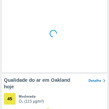
 para
a, utilizar
selecionar
a, criar
personalizar
tilizar
selecionar
dos, medir
nho da
, medir o
o dos
r os
ravés de
Qualidade do ar em Oakland
Detalhe
s ou
hoje
s de dados
es fontes,
 e melhorar
Moderada
45
ilizar dados
O₃ (115 µg/m³)
ara