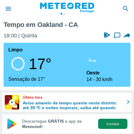
Tempo em Oakland - CA
de
18:00
Quinta
...
 da
empo.pt) foi
Limpo
or
17°
is para
e as
 fornecidas
Oeste
 qualidade.
Sensação de 17°
14
30 km/h
r a este
s das
opções:
Última hora
Aviso amarelo de tempo quente neste distrito:
ookies e
até 39 ºC e noites tropicais; saiba até quando
 forma
Descarregue
GRÁTIS
a app da
Instalar
e digital
Meteored!
da,