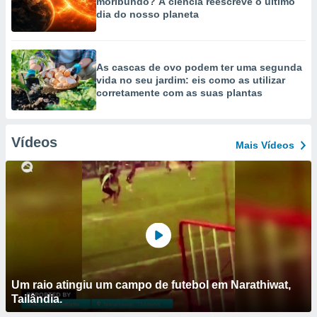
moribundo? A ciência reescreve o último
dia do nosso planeta
As cascas de ovo podem ter uma segunda
vida no seu jardim: eis como as utilizar
corretamente com as suas plantas
Vídeos
Mais Vídeos
Um raio atingiu um campo de futebol em Narathiwat,
Tailândia.