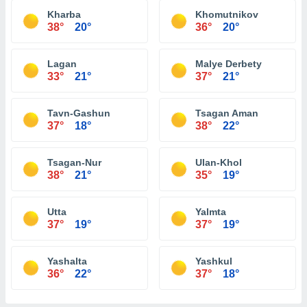
Kharba
Khomutnikov
38°
20°
36°
20°
Lagan
Malye Derbety
33°
21°
37°
21°
Tavn-Gashun
Tsagan Aman
37°
18°
38°
22°
Tsagan-Nur
Ulan-Khol
38°
21°
35°
19°
Utta
Yalmta
37°
19°
37°
19°
Yashalta
Yashkul
36°
22°
37°
18°