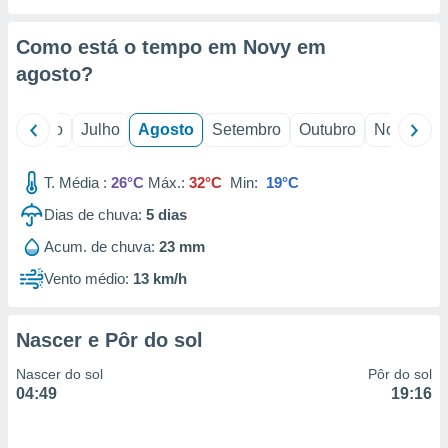
conteúdos.
Como está o tempo em Novy em
ção
agosto
?
ão através
de
,
o
Junho
Julho
Agosto
Setembro
Outubro
Novembro
 e
T. Média :
26°C
Máx.:
32°C
Min:
19°C
dos,
publicidade
Dias de chuva:
5
dias
s, estudos
a e
Acum. de chuva:
23 mm
mento de
Vento médio:
13 km/h
ossos 1199
eiros
Nascer e Pôr do sol
Nascer do sol
Pôr do sol
04:49
19:16