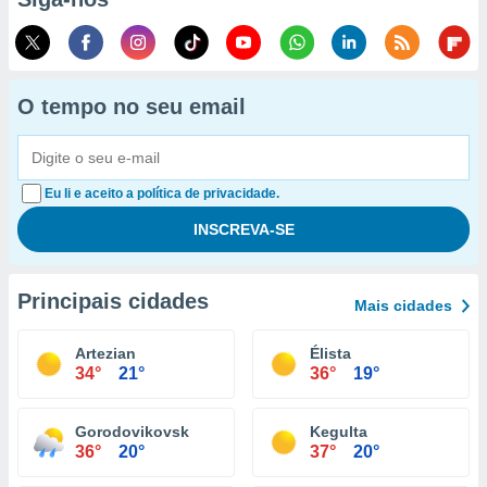
O tempo no seu email
Eu li e aceito a política de privacidade.
Principais cidades
Mais cidades
Artezian
Élista
34°
21°
36°
19°
Gorodovikovsk
Kegulta
36°
20°
37°
20°