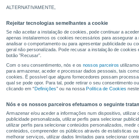
30°
ALTERNATIVAMENTE,
Rejeitar tecnologias semelhantes a cookie
Lua mingu
Se não aceitar a instalação de cookies, pode continuar a acede
Iluminada
Sensação de 28°
apenas instalaremos os cookies necessários para assegurar a 
analisar o comportamento ou para apresentar publicidade ou co
geral não personalizada. Pode recusar a instalação de cookies 
botão "Recusar".
Última hora
40 ºC à vista em Portugal na próxima semana
Com o seu consentimento, nós e os
nossos parceiros
utilizamo
calor intensifica a partir de quarta, 12 de ago
para armazenar, aceder e processar dados pessoais, tais como a
cookies. É possível que alguns fornecedores possam processa
O Tempo 1 - 7 Dias
Atualidade
Mapas de temperat
qual se pode opor. Para tal, pode retirar o seu consentimento 
clicando em “
Definições
” ou na nossa
Política de Cookies
neste
Nós e os nossos parceiros efetuamos o seguinte trata
Amanhã
Segunda
Hoje
Armazenar e/ou aceder a informações num dispositivo, utilizar da
9 Ago.
10 Ago.
8 Ago.
publicidade personalizada, utilizar perfis para selecionar public
utilizar perfis para selecionar conteúdos personalizados, med
conteúdos, compreender os públicos através de estatísticas ou
melhorar serviços, utilizar dados limitados para selecionar cont
70%