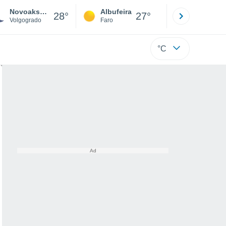
Novoaksaysky
Albufeira
Lisboa
28°
27°
Volgogrado
Faro
Lisboa
°C