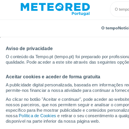
O tempo
Notíc
Aviso de privacidade
O conteúdo da Tempo.pt (tempo.pt) foi preparado por profissiona
qualidade. Pode aceder a este site através das seguintes opçõe
Aceitar cookies e aceder de forma gratuita
Início
Rússia
Oblast de Volgogrado
Novoaksay
A publicidade digital personalizada, baseada em informações r
permite-nos financiar a nossa atividade para continuar a fornec
Tempo em Novoaksays
Ao clicar no botão "Aceitar e continuar", pode aceder ao websit
nossos parceiros, que nos permitem seguir e analisar o compo
21:03
Sábado
específico para lhe mostrar publicidade e conteúdos persona
nossa
Política de Cookies
e retirar o seu consentimento a qua
disponível na parte inferior da nossa página web.
Céu limpo