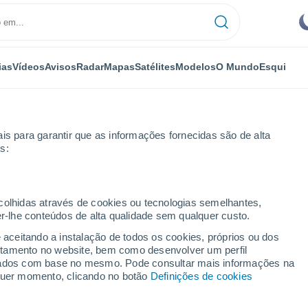
ias
Vídeos
Avisos
Radar
Mapas
Satélites
Modelos
O Mundo
Esqui
is para garantir que as informações fornecidas são de alta
s:
sky
ecolhidas através de cookies ou tecnologias semelhantes,
er-lhe conteúdos de alta qualidade sem qualquer custo.
ky
e aceitando a instalação de todos os cookies, próprios ou dos
rtamento no website, bem como desenvolver um perfil
...
lizados com base no mesmo. Pode consultar mais informações na
lquer momento, clicando no botão
Definições de cookies
Por horas
Intervalos nublados nas
próximas horas