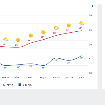
20
36°
15
34°
33°
30°
28°
26°
10
26°
21°
5
19°
18°
16°
15°
15°
15°
mm
Sex
14
Sáb
15
Dom
16
Seg
17
Ter
18
Qua
19
Qui
20
Mínima
Chuva