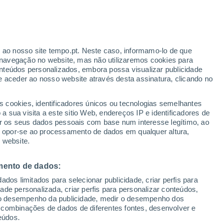
ante
r ao nosso site tempo.pt. Neste caso, informamo-lo de que
:
25%
navegação no website, mas não utilizaremos cookies para
nteúdos personalizados, embora possa visualizar publicidade
e aceder ao nosso website através desta assinatura, clicando no
:
s cookies, identificadores únicos ou tecnologias semelhantes
sto
 sua visita a este sitio Web, endereços IP e identificadores de
r os seus dados pessoais com base num interesse legítimo, ao
ura
Radar de Chuva
Satélites
Modelos
ou opor-se ao processamento de dados em qualquer altura,
 website.
mento de dados:
Terça
Quarta
Quinta
Sexta
dos limitados para selecionar publicidade, criar perfis para
11 Ago.
12 Ago.
13 Ago.
14 Ago.
idade personalizada, criar perfis para personalizar conteúdos,
ir o desempenho da publicidade, medir o desempenho dos
 combinações de dados de diferentes fontes, desenvolver e
eúdos.
40%