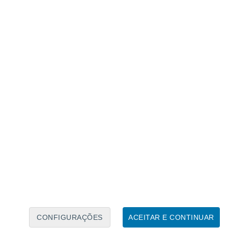
Calendário Lunar
Seg
Ter
Qua
Qui
Sex
Sáb
Domo
8
9
10
11
12
13
14
15
16
17
18
19
20
21
CONFIGURAÇÕES
ACEITAR E CONTINUAR