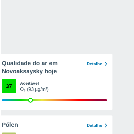
Qualidade do ar em
Detalhe
Novoaksaysky hoje
Aceitável
37
O₃ (93 µg/m³)
Pólen
Detalhe