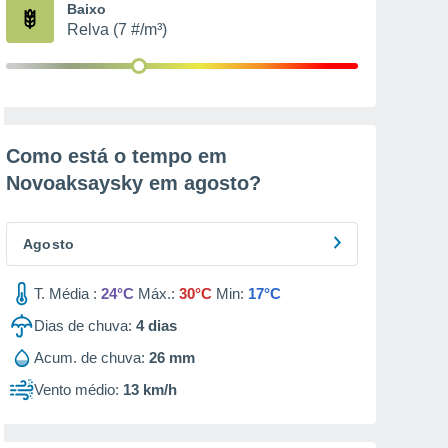
Baixo
Relva (7 #/m³)
Como está o tempo em
Novoaksaysky em
agosto
?
Agosto
T. Média :
24°C
Máx.:
30°C
Min:
17°C
Dias de chuva:
4
dias
Acum. de chuva:
26 mm
Vento médio:
13 km/h