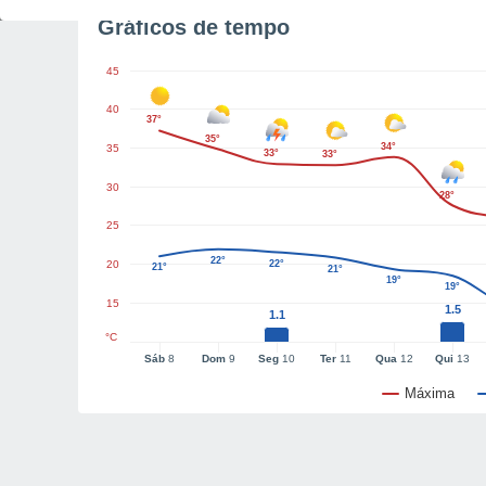
Gráficos de tempo
45
40
37°
35°
34°
35
33°
33°
30
28°
25
22°
20
22°
21°
21°
19°
19°
15
1.5
1.1
°C
Sáb
8
Dom
9
Seg
10
Ter
11
Qua
12
Qui
13
Máxima