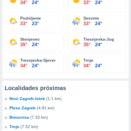
34°
24°
33°
24°
Podsljeme
Sesvete
33°
23°
33°
24°
Stenjevec
Tresnjevka-Jug
35°
24°
35°
24°
Tresnjevka-Sjever
Trnje
34°
24°
34°
24°
Localidades próximas
Novi Zagreb-Istok
(1.1 km)
Pleso Zagreb
(4.81 km)
Brezovica
(7.33 km)
Trnje
(7.52 km)