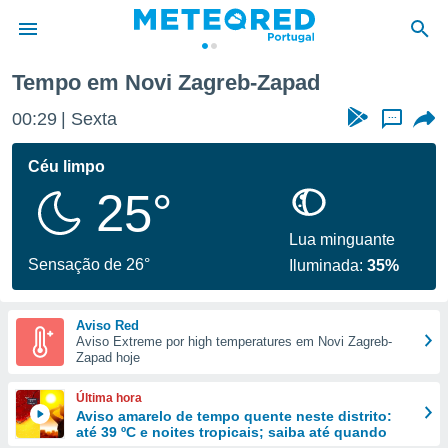
Tempo em Novi Zagreb-Zapad
de
00:29
Sexta
...
 da
empo.pt) foi
Céu limpo
or
25°
is para
e as
 fornecidas
Lua minguante
 qualidade.
Sensação de 26°
Iluminada:
35%
r a este
s das
opções:
Aviso Red
Aviso Extreme por high temperatures em Novi Zagreb-
ookies e
Zapad hoje
 forma
Última hora
e digital
Aviso amarelo de tempo quente neste distrito:
até 39 ºC e noites tropicais; saiba até quando
da,