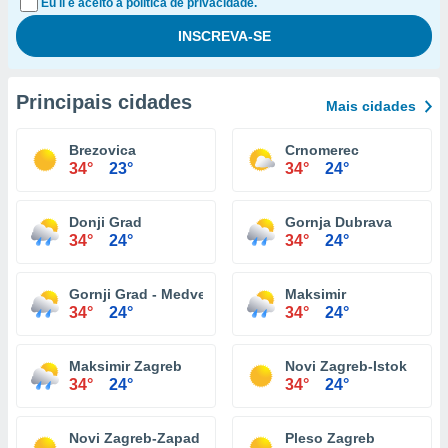
Eu li e aceito a política de privacidade.
Principais cidades
Mais cidades
Brezovica
Crnomerec
34°
23°
34°
24°
Donji Grad
Gornja Dubrava
34°
24°
34°
24°
Gornji Grad - Medvescak
Maksimir
34°
24°
34°
24°
Maksimir Zagreb
Novi Zagreb-Istok
34°
24°
34°
24°
Novi Zagreb-Zapad
Pleso Zagreb