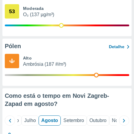
conteúdos.
Moderada
53
O₃ (137 µg/m³)
ção
ão através
de
,
 e
Pólen
Detalhe
dos,
Alto
publicidade
Ambrósia (187 #/m³)
s, estudos
a e
mento de
ossos 1199
Como está o tempo em Novi Zagreb-
eiros
Zapad em
agosto
?
o
Junho
Julho
Agosto
Setembro
Outubro
Novembro