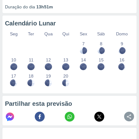
conteúdos.
Duração do dia
13h51m
ção
Calendário Lunar
ão através
de
Seg
Ter
Qua
Qui
Sex
Sáb
Domo
,
7
8
9
 e
dos,
10
11
12
13
14
15
16
publicidade
s, estudos
a e
17
18
19
20
mento de
ossos 1199
eiros
Partilhar esta previsão