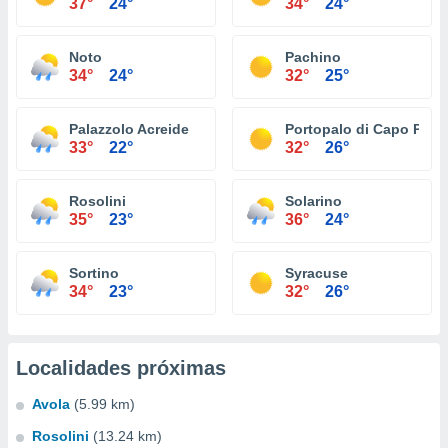
37°
24°
34°
24°
Noto
Pachino
34°
24°
32°
25°
Palazzolo Acreide
Portopalo di Capo Pass
33°
22°
32°
26°
Rosolini
Solarino
35°
23°
36°
24°
Sortino
Syracuse
34°
23°
32°
26°
Localidades próximas
Avola
(5.99 km)
Rosolini
(13.24 km)