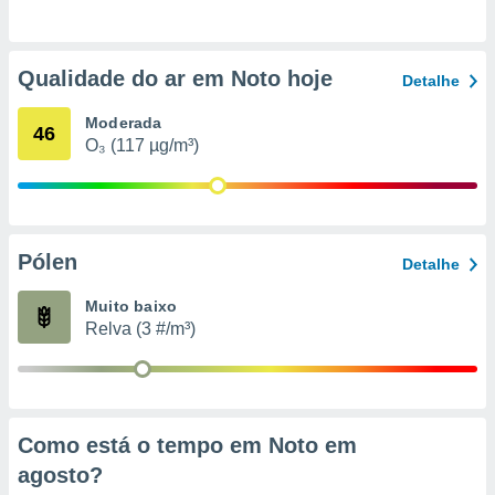
o qual se
ara tal,
 o seu
Qualidade do ar em Noto hoje
to ou opor-
Detalhe
essamento
m qualquer
Moderada
46
ando em “
O₃ (117 µg/m³)
 ou na
 Cookies
te.
Pólen
Detalhe
 nossos
Muito baixo
s o
Relva (3 #/m³)
o de
e/ou aceder
ões num
Como está o tempo em Noto em
utilizar
ados para
agosto
?
publicidade,