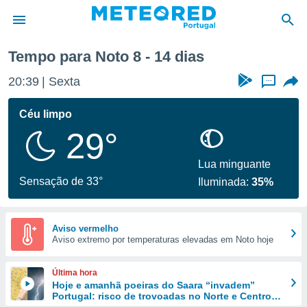
na
Tempo para Noto 8 - 14 dias
de
20:39
Sexta
...
 da
empo.pt) foi
Céu limpo
or
29°
is para
e as
 fornecidas
Lua minguante
 qualidade.
Sensação de 33°
Iluminada:
35%
r a este
s das
opções:
Aviso vermelho
Aviso extremo por temperaturas elevadas em Noto hoje
ookies e
 forma
Última hora
e digital
Hoje e amanhã poeiras do Saara “invadem”
Portugal: risco de trovoadas no Norte e Centro
da,