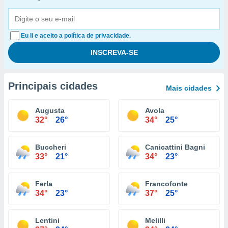
Eu li e aceito a política de privacidade.
Principais cidades
Mais cidades
Augusta
Avola
32°
26°
34°
25°
Buccheri
Canicattini Bagni
33°
21°
34°
23°
Ferla
Francofonte
34°
23°
37°
25°
Lentini
Melilli