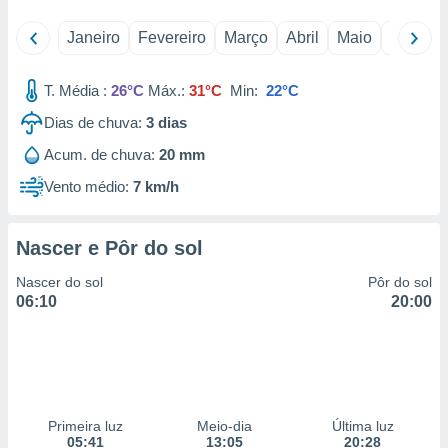
 para
Janeiro
Fevereiro
Março
Abril
Maio
Junho
a, utilizar
selecionar
T. Média :
26°C
Máx.:
31°C
Min:
22°C
a, criar
Dias de chuva:
3
dias
personalizar
tilizar
Acum. de chuva:
20 mm
selecionar
Vento médio:
7 km/h
dos, medir
nho da
, medir o
Nascer e Pôr do sol
o dos
Nascer do sol
Pôr do sol
r os
06:10
20:00
ravés de
s ou
s de dados
es fontes,
 e melhorar
ilizar dados
Primeira luz
Meio-dia
Última luz
ara
05:41
13:05
20:28