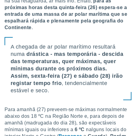
na sua retaguarda, ar mais frio. Então,
para as
tar a
próximas horas desta quinta-feira (26) espera-se a
de cookies,
uar a
entrada de uma massa de ar polar marítima que se
osso site
espalhará rápida e plenamente pela geografia do
este caso,
Continente
.
lo de que
talaremos
A chegada de ar polar marítimo resultará
s para
numa
drástica - mas temporária - descida
a navegação
, mas não
das temperaturas, quer máximas, quer
s cookies
mínimas durante os próximos dias.
ar o
Assim, sexta-feira (27) e sábado (28) irão
nto ou
ntar
registar tempo frio
, tendencialmente
 ou
estável e seco.
dos,
ssa
Para amanhã (27) preveem-se máximas normalmente
ublicidade
abaixo dos 18 ºC na Região Norte e, para depois de
amanhã (madrugada do dia 28), são expectáveis
ada. Pode
nstalação de
mínimas iguais ou inferiores a
6 ºC
nalguns locais do
ceder ao