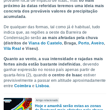
provável local de impacto de Isaac, mas
só mais
próximo às datas referidas teremos uma ideia mais
concreta dos prováveis valores de precipitação
acumulada
.
De qualquer das formas, tal como já é habitual, tudo
indica que, as regiões a oeste da Barreira de
Condensação serão
as mais afetadas pela chuva
(distritos de
Viana do Castelo
, Braga,
Porto
,
Aveiro
,
Vila Real
e Viseu)
.
Quanto ao vento, a sua intensidade e rajadas mais
fortes ainda estão bastante indefinidas
, devendo
ganhar expressão no nosso país apenas partir de
quarta-feira (2), quando
o centro de Isaac
estiver
previsivelmente a passar em altitude aproximadamente
entre
Coimbra
e
Lisboa
.
Artigo relacionado
Hoje e amanhã serão estas as zonas
de Portugal mais afetadas pela chuva,