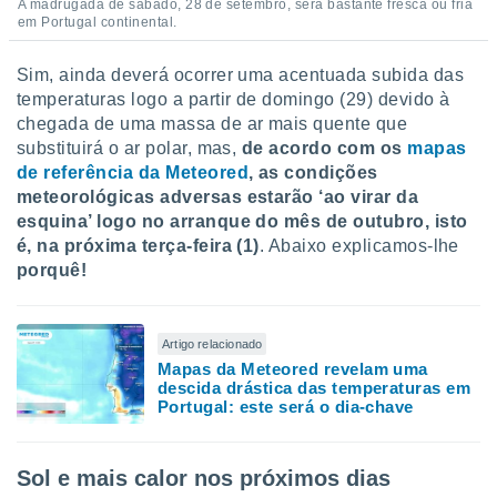
A madrugada de sábado, 28 de setembro, será bastante fresca ou fria
o qual se
em Portugal continental.
ara tal,
 o seu
Sim, ainda deverá ocorrer uma acentuada subida das
to ou opor-
temperaturas logo a partir de domingo (29) devido à
essamento
m qualquer
chegada de uma massa de ar mais quente que
ando em “
substituirá o ar polar, mas,
de acordo com os
mapas
 ou na
de referência da Meteored
, as condições
meteorológicas adversas estarão ‘ao virar da
 Cookies
esquina’ logo no arranque do mês de outubro, isto
te.
é, na próxima terça-feira (1)
. Abaixo explicamos-lhe
porquê!
 nossos
s o
Artigo relacionado
o de
Mapas da Meteored revelam uma
descida drástica das temperaturas em
Portugal: este será o dia-chave
e/ou aceder
ões num
utilizar
ados para
Sol e mais calor nos próximos dias
publicidade,