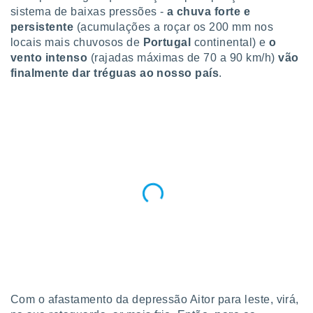
para lhe
sistema de baixas pressões -
a chuva forte e
licidade e
persistente
(acumulações a roçar os 200 mm nos
locais mais chuvosos de
Portugal
continental) e
o
ados com
vento intenso
(rajadas máximas de 70 a 90 km/h)
vão
esmo. Pode
ais
finalmente dar tréguas ao nosso país
.
s na nossa
 Cookies
e
u
nto a
omento,
 botão
de cookies
na parte
nossa
.
IVAMENTE,
as
tes a
Com o afastamento da depressão Aitor para leste, virá,