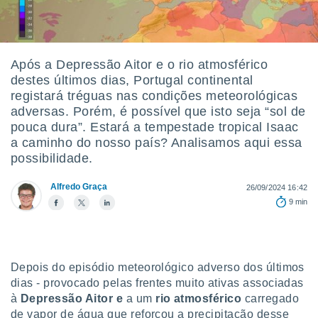
m
 recolhidas
cookies ou
, permite-
Após a Depressão Aitor e o rio atmosférico
ar a nossa
destes últimos dias, Portugal continental
ara
ACEITAR
registará tréguas nas condições meteorológicas
 fornecer-
E
adversas. Porém, é possível que isto seja “sol de
os de alta
CONTINUAR
sem
pouca dura”. Estará a tempestade tropical Isaac
sto.
a caminho do nosso país? Analisamos aqui essa
CONFIGURAÇÕES
possibilidade.
o botão
ontinuar",
Alfredo Graça
r ao
26/09/2024 16:42
itando a
9 min
de todos os
óprios ou
parceiros,
rmitem
Depois do episódio meteorológico adverso dos últimos
lisar o
nto no
dias - provocado pelas frentes muito ativas associadas
em como
à
Depressão Aitor e
a um
rio atmosférico
carregado
 um perfil
de vapor de água que reforçou a precipitação desse