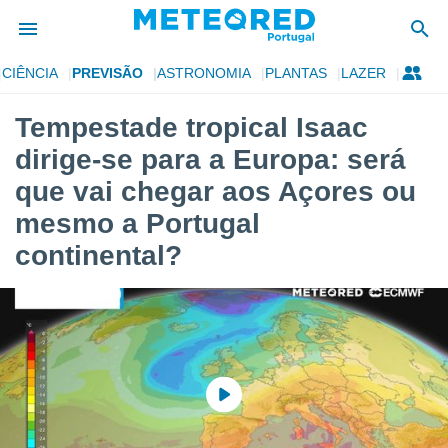
CIÊNCIA
PREVISÃO
ASTRONOMIA
PLANTAS
LAZER
de
Tempestade tropical Isaac
 da
dirige-se para a Europa: será
empo.pt) foi
or
que vai chegar aos Açores ou
is para
mesmo a Portugal
e as
 fornecidas
continental?
 qualidade.
r a este
s das
opções:
ookies e
 forma
e digital
da,