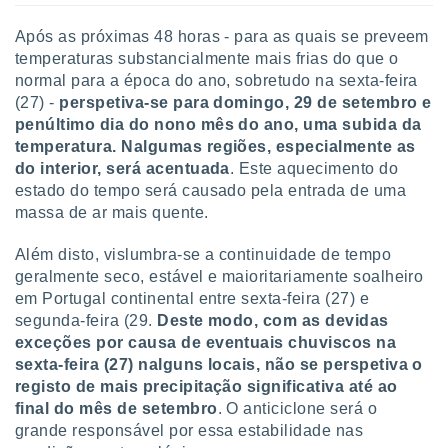
 para
Após as próximas 48 horas - para as quais se preveem
a, utilizar
temperaturas substancialmente mais frias do que o
selecionar
normal para a época do ano, sobretudo na sexta-feira
(27) -
perspetiva-se para domingo, 29 de setembro e
a, criar
penúltimo dia do nono mês do ano, uma subida da
personalizar
tilizar
temperatura. Nalgumas regiões, especialmente as
selecionar
do interior, será acentuada
. Este aquecimento do
estado do tempo será causado pela entrada de uma
dos, medir
massa de ar mais quente.
nho da
, medir o
Além disto, vislumbra-se a continuidade de tempo
o dos
geralmente seco, estável e maioritariamente soalheiro
r os
em Portugal continental entre sexta-feira (27) e
ravés de
segunda-feira (29.
Deste modo, com as devidas
s ou
exceções por causa de eventuais chuviscos na
s de dados
sexta-feira (27) nalguns locais, não se perspetiva o
es fontes,
registo de mais precipitação significativa até ao
 e melhorar
final do mês de setembro
. O anticiclone será o
ilizar dados
grande responsável por essa estabilidade nas
ara