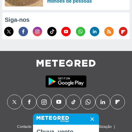
milhões de pessoas
Siga-nos
Contacto
Sobre nós
FAQ
Termos de utilização
Chuva, vento