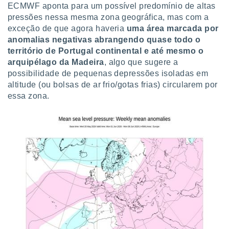
conteúdos.
ECMWF aponta para um possível predomínio de altas
pressões nessa mesma zona geográfica, mas com a
ção
exceção de que agora haveria
uma área marcada por
anomalias negativas abrangendo quase todo o
ão através
território de Portugal continental e até mesmo o
de
arquipélago da Madeira
, algo que sugere a
,
possibilidade de pequenas depressões isoladas em
 e
altitude (ou bolsas de ar frio/gotas frias) circularem por
dos,
essa zona.
publicidade
s, estudos
a e
mento de
ossos 1199
eiros