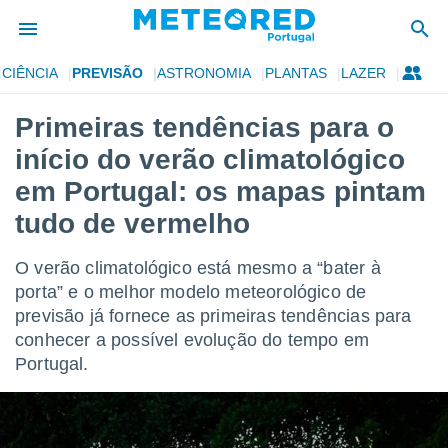
CIÊNCIA
PREVISÃO
ASTRONOMIA
PLANTAS
LAZER
de
Primeiras tendências para o
 da
início do verão climatológico
empo.pt) foi
or
em Portugal: os mapas pintam
is para
tudo de vermelho
e as
 fornecidas
 qualidade.
O verão climatológico está mesmo a “bater à
r a este
porta” e o melhor modelo meteorológico de
s das
opções:
previsão já fornece as primeiras tendências para
conhecer a possível evolução do tempo em
ookies e
Portugal.
 forma
e digital
da,