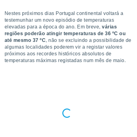
para lhe
licidade e
Nestes próximos dias Portugal continental voltará a
ados com
testemunhar um novo episódio de temperaturas
esmo. Pode
elevadas para a época do ano. Em breve,
várias
ais
regiões poderão atingir temperaturas de 36 ºC ou
s na nossa
até mesmo 37 ºC
, não se excluindo a possibilidade de
 Cookies
e
algumas localidades poderem vir a registar valores
u
próximos aos recordes históricos absolutos de
nto a
omento,
temperaturas máximas registadas num mês de maio.
 botão
de cookies
na parte
nossa
.
IVAMENTE,
as
tes a