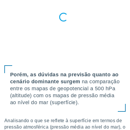
 para
a, utilizar
selecionar
a, criar
personalizar
tilizar
selecionar
dos, medir
nho da
, medir o
Porém, as dúvidas na previsão quanto ao
o dos
cenário dominante surgem
na comparação
r os
entre os mapas de geopotencial a 500 hPa
ravés de
(altitude) com os mapas de pressão média
s ou
ao nível do mar (superfície).
s de dados
es fontes,
 e melhorar
ilizar dados
Analisando o que se reflete à superfície em termos de
ara
pressão atmosférica (pressão média ao nível do mar), o