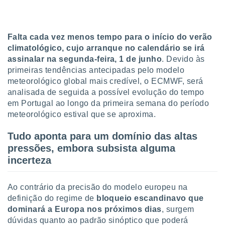
tar a
de cookies,
uar a
osso site
Falta cada vez menos tempo para o início do verão
este caso,
climatológico, cujo arranque no calendário se irá
lo de que
assinalar na segunda-feira, 1 de junho
. Devido às
talaremos
primeiras tendências antecipadas pelo modelo
s para
meteorológico global mais credível, o ECMWF, será
a navegação
analisada de seguida a possível evolução do tempo
, mas não
em Portugal ao longo da primeira semana do período
s cookies
meteorológico estival que se aproxima.
ar o
nto ou
Tudo aponta para um domínio das altas
ntar
 ou
pressões, embora subsista alguma
incerteza
dos,
ssa
ublicidade
Ao contrário da precisão do modelo europeu na
definição do regime de
bloqueio escandinavo que
ada. Pode
dominará a Europa nos próximos dias
, surgem
nstalação de
dúvidas quanto ao padrão sinóptico que poderá
ceder ao