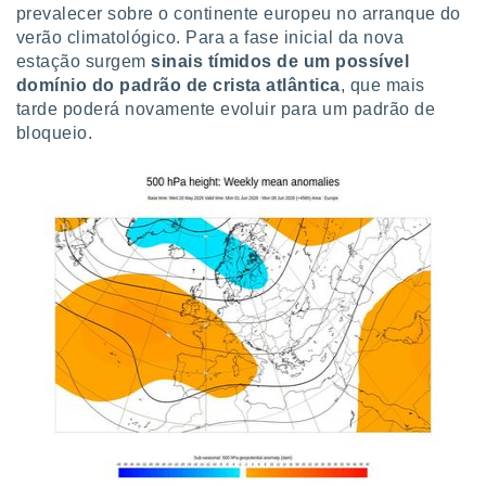
prevalecer sobre o continente europeu no arranque do
ite através
atura,
verão climatológico. Para a fase inicial da nova
 botão
estação surgem
sinais tímidos de um possível
domínio do padrão de crista atlântica
, que mais
tarde poderá novamente evoluir para um padrão de
nto, nós e
bloqueio.
arceiros
cookies,
ores únicos
ias
s para
 aceder e
dados
ais como a
 este sitio
eços IP e
ores de
possível
es possam
os seus
oais com
nteresse