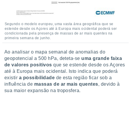
o qual se
ara tal,
 o seu
to ou opor-
Segundo o modelo europeu, uma vasta área geográfica que se
essamento
estende desde os Açores até à Europa mais ocidental poderá ser
m qualquer
condicionada pela presença de massas de ar mais quentes na
ando em “
primeira semana de junho.
 ou na
Ao analisar o mapa semanal de anomalias do
 Cookies
geopotencial a 500 hPa, deteta-se
uma grande faixa
te.
de valores positivos
que se estende desde os Açores
até à Europa mais ocidental. Isto indica que poderá
 nossos
existir
a possibilidade
de esta região ficar sob a
s o
influência de
massas de ar mais quentes
, devido à
sua maior expansão na troposfera.
o de
e/ou aceder
ões num
utilizar
ados para
publicidade,