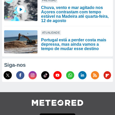
PREVISÃO
Chuva, vento e mar agitado nos
Açores contrastam com tempo
estável na Madeira até quarta-feira,
12 de agosto
ATUALIDADE
Portugal está a perder costa mais
depressa, mas ainda vamos a
tempo de mudar esse destino
Siga-nos