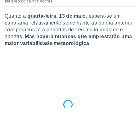
conteúdos.
meteorológica nos Açores.
Quanto a
quarta-feira, 13 de maio
, espera-se um
ção
panorama relativamente semelhante ao do dia anterior,
ão através
com propensão a períodos de céu muito nublado e
de
abertas.
Mas haverá nuances que emprestarão uma
,
maior variabilidade meteorológica
.
 e
dos,
publicidade
s, estudos
a e
mento de
ossos 1199
eiros