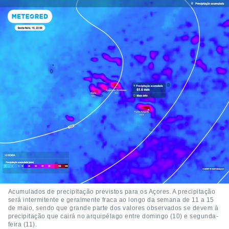
Acumulados de precipitação previstos para os Açores. A precipitação
será intermitente e geralmente fraca ao longo da semana de 11 a 15
de maio, sendo que grande parte dos valores observados se devem à
precipitação que cairá no arquipélago entre domingo (10) e segunda-
feira (11).