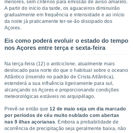
menores, sem critérios para emissão de aviso amarelo.
o qual se
A partir do início da tarde, os aguaceiros diminuirão
ara tal,
gradualmente em frequência e intensidade e ao início
 o seu
da noite já praticamente ter-se-ão dissipado dos
to ou opor-
essamento
Açores.
m qualquer
ando em “
Eis como poderá evoluir o estado do tempo
 ou na
nos Açores entre terça e sexta-feira
 Cookies
te.
Na terça-feira (12) o anticiclone, atualmente mais
deslocado para norte do que o habitual sobre o oceano
 nossos
Atlântico (inserido no padrão de Crista Atlântica),
estenderá a sua influência ligeiramente para sul,
s o
alcançando os Açores e proporcionando condições
o de
meteorológicas estáveis no arquipélago.
e/ou aceder
Prevê-se então que
12 de maio seja um dia marcado
ões num
por períodos de céu muito nublado com abertas
utilizar
nas 9 ilhas açorianas
. Embora a probabilidade de
ados para
ocorrência de precipitação seja geralmente baixa, não
publicidade,