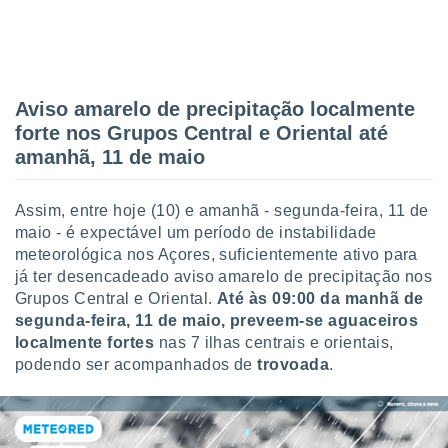
tar a
de cookies,
uar a
osso site
este caso,
lo de que
Aviso amarelo de precipitação localmente
talaremos
forte nos Grupos Central e Oriental até
amanhã, 11 de maio
s para
a navegação
, mas não
Assim, entre hoje (10) e amanhã - segunda-feira, 11 de
s cookies
maio - é expectável um período de instabilidade
ar o
nto ou
meteorológica nos Açores, suficientemente ativo para
ntar
já ter desencadeado aviso amarelo de precipitação nos
 ou
Grupos Central e Oriental.
Até às 09:00 da manhã de
segunda-feira, 11 de maio, preveem-se aguaceiros
dos,
localmente fortes
nas 7 ilhas centrais e orientais,
ssa
podendo ser acompanhados de
trovoada
.
ublicidade
ada. Pode
nstalação de
ceder ao