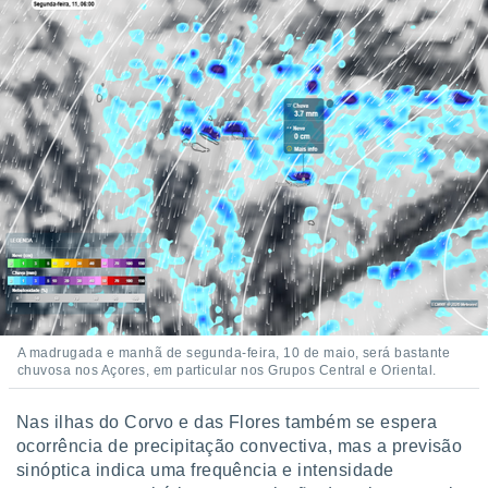
ite através
atura,
 botão
nto, nós e
arceiros
cookies,
ores únicos
ias
s para
 aceder e
dados
ais como a
 este sitio
eços IP e
A madrugada e manhã de segunda-feira, 10 de maio, será bastante
ores de
chuvosa nos Açores, em particular nos Grupos Central e Oriental.
possível
es possam
Nas ilhas do Corvo e das Flores também se espera
os seus
ocorrência de precipitação convectiva, mas a previsão
oais com
sinóptica indica uma frequência e intensidade
nteresse