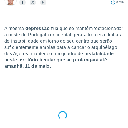
para lhe
8 min
licidade e
ados com
esmo. Pode
A mesma
depressão fria
que se mantém ‘estacionada’
ais
s na nossa
a oeste de Portugal continental gerará frentes e linhas
 Cookies
e
de instabilidade em torno do seu centro que serão
u
suficientemente amplas para alcançar o arquipélago
nto a
dos Açores, mantendo um quadro de
instabilidade
omento,
neste território insular que se prolongará até
 botão
amanhã, 11 de maio
.
de cookies
na parte
nossa
.
IVAMENTE,
as
tes a