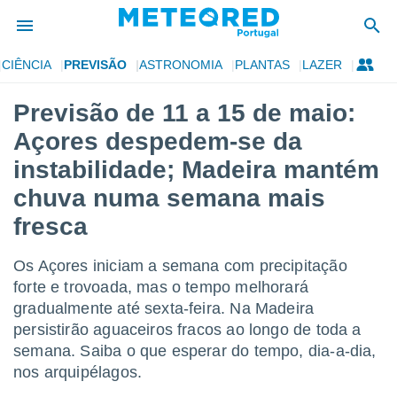
CIÊNCIA
PREVISÃO
ASTRONOMIA
PLANTAS
LAZER
de
Previsão de 11 a 15 de maio:
 da
Açores despedem-se da
empo.pt) foi
or
instabilidade; Madeira mantém
is para
chuva numa semana mais
e as
 fornecidas
fresca
 qualidade.
r a este
s das
Os Açores iniciam a semana com precipitação
opções:
forte e trovoada, mas o tempo melhorará
gradualmente até sexta-feira. Na Madeira
ookies e
 forma
persistirão aguaceiros fracos ao longo de toda a
semana. Saiba o que esperar do tempo, dia-a-dia,
e digital
nos arquipélagos.
da,