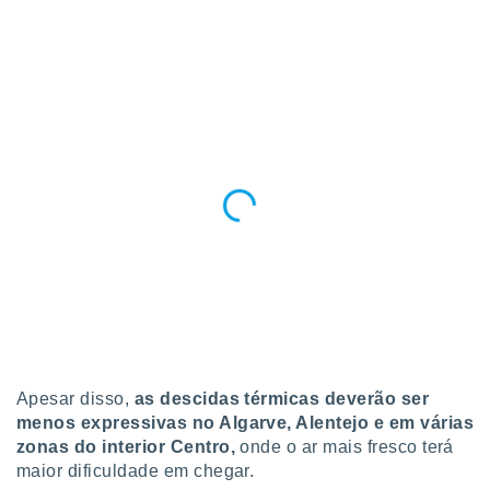
conteúdos.
ção
ão através
de
,
 e
dos,
publicidade
s, estudos
a e
mento de
ossos 1199
eiros
Apesar disso,
as descidas térmicas deverão ser
menos expressivas no Algarve, Alentejo e em várias
zonas do interior Centro,
onde o ar mais fresco terá
maior dificuldade em chegar.