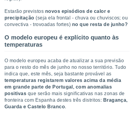
ite através
atura,
Estarão previstos
novos episódios de calor e
 botão
precipitação
(seja ela frontal - chuva ou chuviscos; ou
convectiva - trovoadas fortes)
no que resta de junho?
nto, nós e
O modelo europeu é explícito quanto às
arceiros
temperaturas
cookies,
ores únicos
ias
O modelo europeu acaba de atualizar a sua previsão
s para
para o resto do mês de junho no nosso território. Tudo
 aceder e
indica que, este mês, seja bastante provável as
dados
temperaturas registarem valores acima da média
ais como a
em grande parte de Portugal, com anomalias
 este sitio
eços IP e
positivas
que serão mais significativas nas zonas de
ores de
fronteira com Espanha destes três distritos:
Bragança,
possível
Guarda e Castelo Branco
.
es possam
os seus
oais com
nteresse