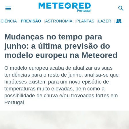
CIÊNCIA
PREVISÃO
ASTRONOMIA
PLANTAS
LAZER
de
Mudanças no tempo para
 da
junho: a última previsão do
empo.pt) foi
or
modelo europeu na Meteored
is para
e as
O modelo europeu acaba de atualizar as suas
 fornecidas
 qualidade.
tendências para o resto de junho: analisa-se que
r a este
hipóteses existem para um novo episódio de
s das
temperaturas muito elevadas, bem como a
opções:
possibilidade de chuva e/ou trovoadas fortes em
ookies e
Portugal.
 forma
e digital
da,