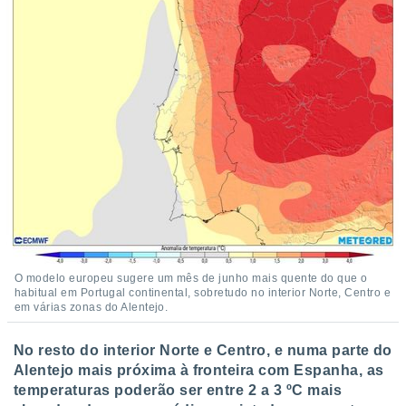
 para
a, utilizar
selecionar
a, criar
personalizar
tilizar
selecionar
dos, medir
nho da
, medir o
o dos
r os
O modelo europeu sugere um mês de junho mais quente do que o
ravés de
habitual em Portugal continental, sobretudo no interior Norte, Centro e
s ou
em várias zonas do Alentejo.
s de dados
es fontes,
No resto do interior Norte e Centro, e numa parte do
 e melhorar
Alentejo mais próxima à fronteira com Espanha, as
ilizar dados
temperaturas poderão ser entre 2 a 3 ºC mais
ara