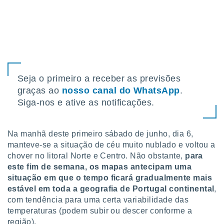
tar a
de cookies,
uar a
osso site
este caso,
lo de que
talaremos
Seja o primeiro a receber as previsões
s para
a navegação
graças ao
nosso canal do WhatsApp
.
, mas não
Siga-nos e ative as notificações.
s cookies
ar o
nto ou
Na manhã deste primeiro sábado de junho, dia 6,
ntar
manteve-se a situação de céu muito nublado e voltou a
 ou
chover no litoral Norte e Centro. Não obstante,
para
dos,
este fim de semana, os mapas antecipam uma
ssa
situação em que o tempo ficará gradualmente mais
ublicidade
estável em toda a geografia de Portugal continental
,
com tendência para uma certa variabilidade das
ada. Pode
temperaturas (podem subir ou descer conforme a
nstalação de
ceder ao
região).