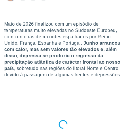
para lhe
licidade e
ados com
esmo. Pode
Maio de 2026 finalizou com um episódio de
ais
temperaturas muito elevadas no Sudoeste Europeu,
s na nossa
com centenas de recordes espalhados por Reino
 Cookies
e
Unido, França, Espanha e Portugal.
Junho arrancou
u
com calor, mas sem valores tão elevados e, além
nto a
disso, depressa se produziu o regresso da
omento,
precipitação atlântica de carácter frontal ao nosso
 botão
de cookies
país
, sobretudo nas regiões do litoral Norte e Centro,
na parte
devido à passagem de algumas frentes e depressões.
nossa
.
IVAMENTE,
as
tes a