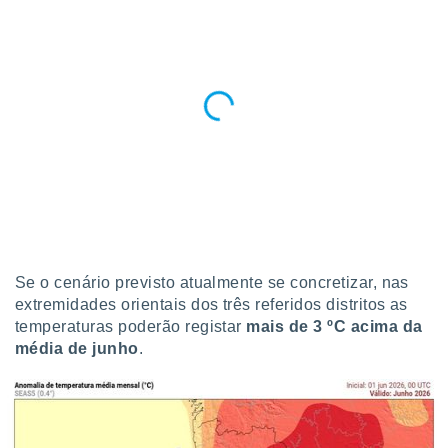
o qual se
ara tal,
 o seu
to ou opor-
essamento
m qualquer
ando em “
 ou na
 Cookies
te.
 nossos
s o
Se o cenário previsto atualmente se concretizar, nas
extremidades orientais dos três referidos distritos as
o de
temperaturas poderão registar
mais de 3 ºC acima da
média de junho
.
e/ou aceder
ões num
utilizar
ados para
publicidade,