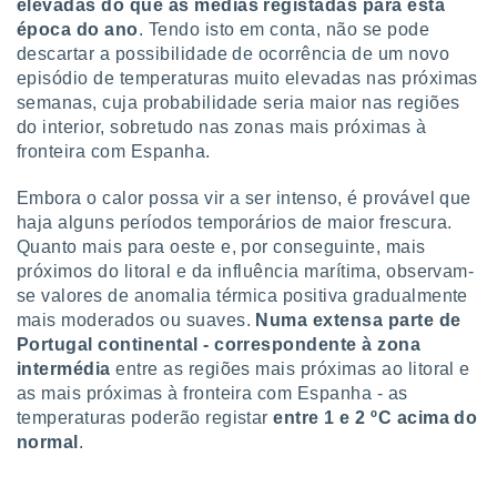
conteúdos.
elevadas do que as médias registadas para esta
época do ano
. Tendo isto em conta, não se pode
descartar a possibilidade de ocorrência de um novo
ção
episódio de temperaturas muito elevadas nas próximas
ão através
semanas, cuja probabilidade seria maior nas regiões
de
do interior, sobretudo nas zonas mais próximas à
,
fronteira com Espanha.
 e
Embora o calor possa vir a ser intenso, é provável que
dos,
haja alguns períodos temporários de maior frescura.
publicidade
Quanto mais para oeste e, por conseguinte, mais
s, estudos
a e
próximos do litoral e da influência marítima, observam-
mento de
se valores de anomalia térmica positiva gradualmente
mais moderados ou suaves.
Numa extensa parte de
Portugal continental - correspondente à zona
ossos 1199
eiros
intermédia
entre as regiões mais próximas ao litoral e
as mais próximas à fronteira com Espanha - as
temperaturas poderão registar
entre 1 e 2 ºC acima do
normal
.