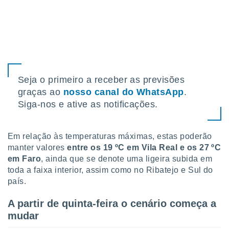
o qual se
ara tal,
 o seu
to ou opor-
essamento
m qualquer
ando em “
 ou na
Seja o primeiro a receber as previsões
graças ao
nosso canal do WhatsApp
.
 Cookies
Siga-nos e ative as notificações.
te.
 nossos
Em relação às temperaturas máximas, estas poderão
s o
manter valores
entre os 19 ºC em Vila Real e os 27 ºC
em Faro
, ainda que se denote uma ligeira subida em
o de
toda a faixa interior, assim como no Ribatejo e Sul do
país.
e/ou aceder
ões num
A partir de quinta-feira o cenário começa a
utilizar
mudar
ados para
publicidade,