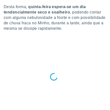
 para
Desta forma,
quinta-feira espera-se um dia
tendencialmente seco e soalheiro
, podendo contar
a, utilizar
selecionar
com alguma nebulosidade a Norte e com possibilidade
de chuva fraca no Minho, durante a tarde, ainda que a
a, criar
mesma se dissipe rapidamente.
personalizar
tilizar
selecionar
dos, medir
nho da
, medir o
o dos
r os
ravés de
s ou
s de dados
es fontes,
 e melhorar
ilizar dados
ara