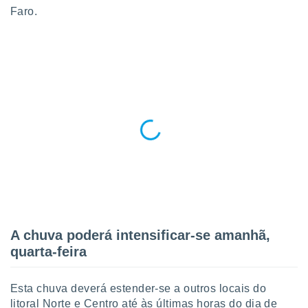
para lhe
Faro.
licidade e
ados com
esmo. Pode
ais
s na nossa
 Cookies
e
u
nto a
omento,
 botão
de cookies
na parte
nossa
.
IVAMENTE,
A chuva poderá intensificar-se amanhã,
quarta-feira
as
tes a
Esta chuva deverá estender-se a outros locais do
litoral Norte e Centro até às últimas horas do dia de