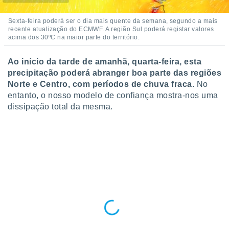
ite através
atura,
Sexta-feira poderá ser o dia mais quente da semana, segundo a mais
 botão
recente atualização do ECMWF. A região Sul poderá registar valores
acima dos 30ºC na maior parte do território.
Ao início da tarde de amanhã, quarta-feira, esta
nto, nós e
arceiros
precipitação poderá abranger boa parte das regiões
cookies,
Norte e Centro, com períodos de chuva fraca
. No
ores únicos
entanto, o nosso modelo de confiança mostra-nos uma
ias
dissipação total da mesma.
s para
 aceder e
dados
ais como a
 este sitio
eços IP e
ores de
possível
es possam
os seus
oais com
nteresse