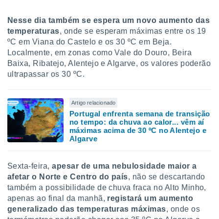
conteúdos.
Nesse dia também se espera um novo aumento das
ção
temperaturas
, onde se esperam máximas entre os 19
ºC em Viana do Castelo e os 30 ºC em Beja.
ão através
Localmente, em zonas como Vale do Douro, Beira
de
,
Baixa, Ribatejo, Alentejo e Algarve, os valores poderão
 e
ultrapassar os 30 ºC.
dos,
publicidade
Artigo relacionado
s, estudos
Portugal enfrenta semana de transição
a e
no tempo: da chuva ao calor... vêm aí
mento de
máximas acima de 30 ºC no Alentejo e
Algarve
ossos 1199
eiros
Sexta-feira,
apesar de uma nebulosidade maior a
afetar o Norte e Centro do país
, não se descartando
também a possibilidade de chuva fraca no Alto Minho,
apenas ao final da manhã,
registará um aumento
generalizado das temperaturas máximas
, onde os