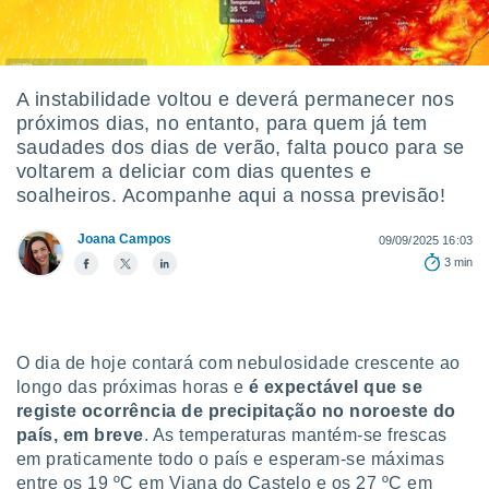
m
 recolhidas
cookies ou
, permite-
A instabilidade voltou e deverá permanecer nos
ar a nossa
próximos dias, no entanto, para quem já tem
ara
ACEITAR
saudades dos dias de verão, falta pouco para se
 fornecer-
E
voltarem a deliciar com dias quentes e
os de alta
CONTINUAR
sem
soalheiros. Acompanhe aqui a nossa previsão!
sto.
CONFIGURAÇÕES
Joana Campos
09/09/2025 16:03
o botão
3 min
ontinuar",
r ao
itando a
de todos os
óprios ou
O dia de hoje contará com nebulosidade crescente ao
parceiros,
longo das próximas horas e
é expectável que se
rmitem
registe ocorrência de precipitação no noroeste do
lisar o
nto no
país, em breve
. As temperaturas mantém-se frescas
em como
em praticamente todo o país e esperam-se máximas
 um perfil
entre os 19 ºC em Viana do Castelo e os 27 ºC em