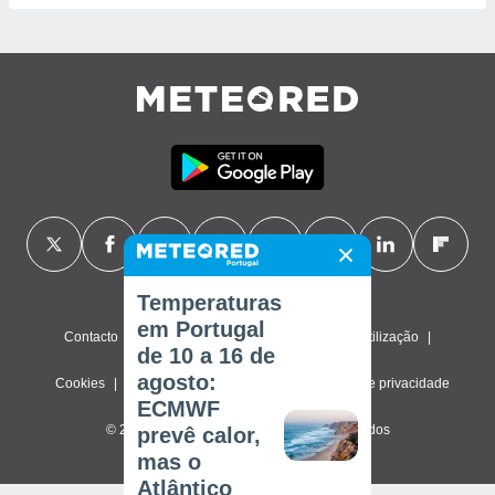
Temperaturas
em Portugal
Contacto
Sobre nós
FAQ
Termos de utilização
de 10 a 16 de
agosto:
Cookies
Política de privacidade
Definições de privacidade
ECMWF
© 2026 Meteored. Todos os direitos reservados
prevê calor,
mas o
Atlântico