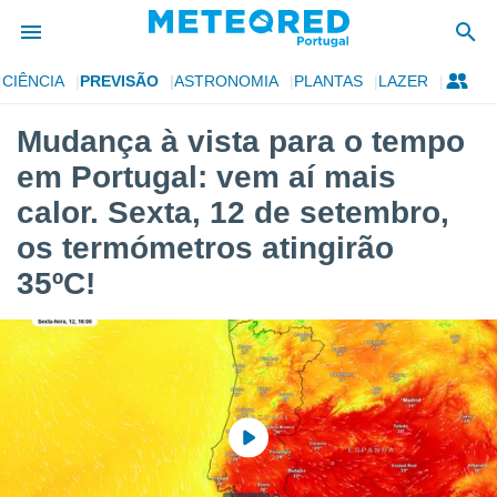
CIÊNCIA
PREVISÃO
ASTRONOMIA
PLANTAS
LAZER
de
Mudança à vista para o tempo
 da
em Portugal: vem aí mais
empo.pt) foi
or
calor. Sexta, 12 de setembro,
is para
os termómetros atingirão
e as
 fornecidas
35ºC!
 qualidade.
r a este
s das
opções:
ookies e
 forma
e digital
da,