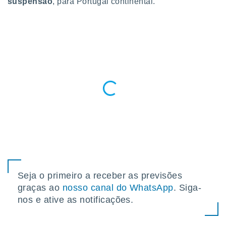
suspensão
, para Portugal continental.
para lhe
licidade e
ados com
esmo. Pode
ais
s na nossa
 Cookies
e
u
nto a
omento,
 botão
de cookies
na parte
nossa
.
IVAMENTE,
Seja o primeiro a receber as previsões
graças ao
nosso canal do WhatsApp
. Siga-
as
nos e ative as notificações.
tes a