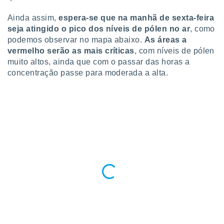
ite através
atura,
Ainda assim,
espera-se que na manhã de sexta-feira
 botão
seja atingido o pico dos níveis de pólen no ar
, como
podemos observar no mapa abaixo.
As áreas a
vermelho serão as mais críticas
, com níveis de pólen
nto, nós e
muito altos, ainda que com o passar das horas a
arceiros
concentração passe para moderada a alta.
cookies,
ores únicos
ias
s para
 aceder e
dados
ais como a
 este sitio
eços IP e
ores de
possível
es possam
os seus
oais com
nteresse