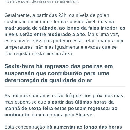
níveis de pólen dos dias que se adivinham.
 para
a, utilizar
Geralmente, a partir das 22h, os níveis de pólen
selecionar
costumam diminuir de forma considerável, mas
na
madrugada de sábado, ao longo da faixa interior, os
a, criar
níveis serão entre moderado a alto
. Mais uma vez,
personalizar
estes níveis elevados poderão estar relacionados com
tilizar
temperaturas máximas igualmente elevadas que se
selecionar
irão registar nesta mesma área.
dos, medir
nho da
Sexta-feira há regresso das poeiras em
, medir o
suspensão que contribuirão para uma
o dos
deterioração da qualidade do ar
r os
ravés de
As poeiras saarianas darão tréguas nos próximos dias,
s ou
mas espera-se que
a partir das últimas horas da
s de dados
manhã de sexta-feira estas possam regressar ao
es fontes,
 e melhorar
continente
, dando entrada pelo Algarve.
ilizar dados
ara
Esta concentração
irá aumentar ao longo das horas