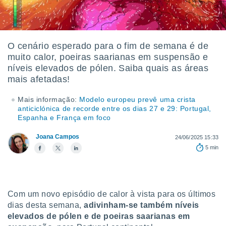
m
 recolhidas
cookies ou
, permite-
O cenário esperado para o fim de semana é de
ar a nossa
muito calor, poeiras saarianas em suspensão e
ara
ACEITAR
níveis elevados de pólen. Saiba quais as áreas
 fornecer-
E
mais afetadas!
os de alta
CONTINUAR
sem
sto.
Mais informação:
Modelo europeu prevê uma crista
anticiclónica de recorde entre os dias 27 e 29: Portugal,
CONFIGURAÇÕES
o botão
Espanha e França em foco
ontinuar",
r ao
Joana Campos
24/06/2025 15:33
itando a
5 min
de todos os
óprios ou
parceiros,
rmitem
lisar o
Com um novo episódio de calor à vista para os últimos
nto no
dias desta semana,
adivinham-se também níveis
em como
elevados de pólen e de poeiras saarianas em
 um perfil