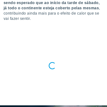
conteúdos.
sendo esperado que ao início da tarde de sábado,
já todo o continente esteja coberto pelas mesmas
,
ção
contribuindo ainda mais para o efeito de calor que se
vai fazer sentir.
ão através
de
,
 e
dos,
publicidade
s, estudos
a e
mento de
ossos 1199
eiros