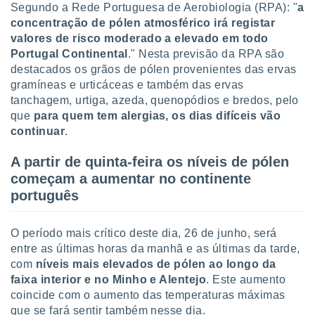
tar a
Segundo a Rede Portuguesa de Aerobiologia (RPA): "
a
de cookies,
concentração de pólen atmosférico irá registar
uar a
valores de risco moderado a elevado em todo
osso site
Portugal Continental
." Nesta previsão da RPA são
este caso,
destacados os grãos de pólen provenientes das ervas
lo de que
talaremos
gramíneas e urticáceas e também das ervas
tanchagem, urtiga, azeda, quenopódios e bredos, pelo
s para
que
para quem tem alergias, os dias difíceis vão
a navegação
continuar
.
, mas não
s cookies
A partir de quinta-feira os níveis de pólen
ar o
começam a aumentar no continente
nto ou
ntar
português
 ou
dos,
O período mais crítico deste dia, 26 de junho, será
ssa
entre as últimas horas da manhã e as últimas da tarde,
ublicidade
com
níveis mais elevados de pólen ao longo da
faixa interior e no Minho e Alentejo
. Este aumento
ada. Pode
coincide com o aumento das temperaturas máximas
nstalação de
que se fará sentir também nesse dia.
ceder ao