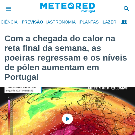
CIÊNCIA
PREVISÃO
ASTRONOMIA
PLANTAS
LAZER
de
Com a chegada do calor na
 da
reta final da semana, as
empo.pt) foi
or
poeiras regressam e os níveis
is para
de pólen aumentam em
e as
 fornecidas
Portugal
 qualidade.
r a este
s das
opções:
ookies e
 forma
e digital
da,