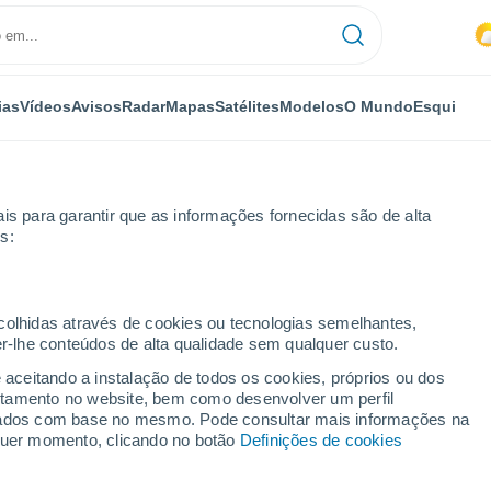
ias
Vídeos
Avisos
Radar
Mapas
Satélites
Modelos
O Mundo
Esqui
OMIA
PLANTAS
LAZER
is para garantir que as informações fornecidas são de alta
s:
ecolhidas através de cookies ou tecnologias semelhantes,
er-lhe conteúdos de alta qualidade sem qualquer custo.
a. Mapas da Meteored revelam as regiões de Portugal mais afetadas 
e aceitando a instalação de todos os cookies, próprios ou dos
rtamento no website, bem como desenvolver um perfil
lizados com base no mesmo. Pode consultar mais informações na
sta. Mapas da Meteored
lquer momento, clicando no botão
Definições de cookies
 Portugal mais afetadas