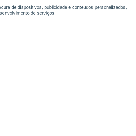
ocura de dispositivos, publicidade e conteúdos personalizados,
esenvolvimento de serviços.
rcada por mudanças abruptas no
ecipitação. Mapas da Meteored
s e trovoadas, especialmente a
ril. A chuva poderá persistir até ao
mudará na próxima semana: depressão fria
o e zonas mais afetadas
9/04/2025 13:19
5 min
 de maio em Portugal Continental e nos
 forte instabilidade atmosférica
, com