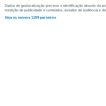
Dados de geolocalização precisos e identificação através da pr
medição de publicidade e conteúdos, estudos de audiência e d
Veja os nossos 1199 parceiros
Portugal terá uma semana ma
tempo, com instabilidade e pr
indicam cenários de aguaceiro
partir de quarta-feira, 30 de ab
fim de semana.
Mais informação:
Tempo em Portugal 
provocará estes efeitos. Saiba quand
Hélder Lopes
2
A última semana de abril e o início
arquipélagos será dominada por uma