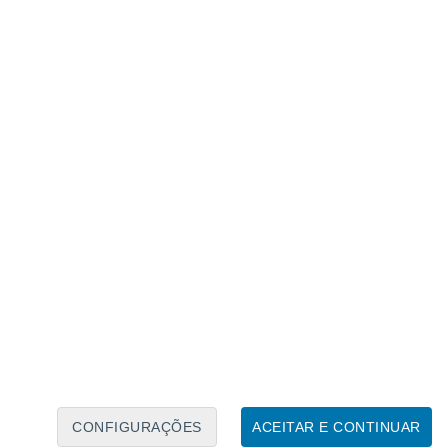
 acumular quase 100 mm de precipitação ao longo
alias positivas de precipitação até +30
 significa acumulados de chuva
 do ano
. Também a
Madeira
poderá
anto nos Açores o cenário será mais
orvo e Flores deverão ter uma semana mais
receberão aguaceiros.
el da semana, com previsão de trovoadas
s pontos do país
. A chuva avançará de Sul
descida acentuada das temperaturas. O
de sudoeste, e o mar tornar-se-á mais
ental.
CONFIGURAÇÕES
ACEITAR E CONTINUAR