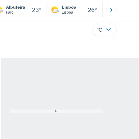
Albufeira
Lisboa
Porto
23°
26°
Faro
Lisboa
Porto
°C
até domingo, 4 de maio