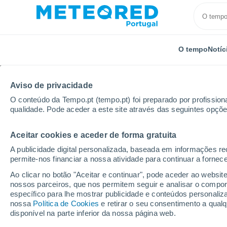
O tempo
Notíc
TODOS
ATUALIDADE
CIÊNCIA
PREVISÃO
ASTRON
Aviso de privacidade
O conteúdo da Tempo.pt (tempo.pt) foi preparado por profissiona
qualidade. Pode aceder a este site através das seguintes opçõe
Aceitar cookies e aceder de forma gratuita
A publicidade digital personalizada, baseada em informações r
permite-nos financiar a nossa atividade para continuar a fornec
Início
Notícias
Previsão
Chuva abundante à vist
Ao clicar no botão "Aceitar e continuar", pode aceder ao websit
nossos parceiros, que nos permitem seguir e analisar o compo
específico para lhe mostrar publicidade e conteúdos persona
Chuva abundante à vi
nossa
Política de Cookies
e retirar o seu consentimento a qua
disponível na parte inferior da nossa página web.
revelam as regiões de