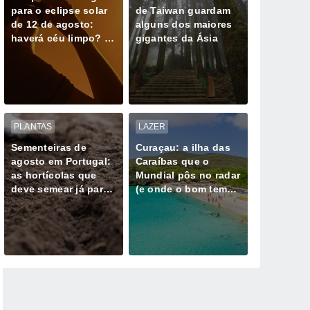
para o eclipse solar
de Taiwan guardam
de 12 de agosto:
alguns dos maiores
haverá céu limpo? O
gigantes da Ásia
que esperar e para
onde olhar
PLANTAS
LAZER
Sementeiras de
Curaçau: a ilha das
agosto em Portugal:
Caraíbas que o
as hortícolas que
Mundial pôs no radar
deve semear já para
(e onde o bom tempo
colher no outono
parece não falhar)