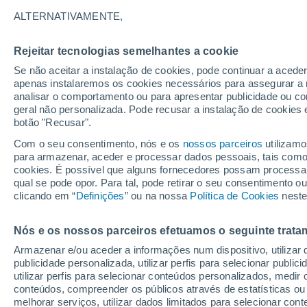
até domingo, 4 de mai
ALTERNATIVAMENTE,
Rejeitar tecnologias semelhantes a cookie
Se não aceitar a instalação de cookies, pode continuar a acede
apenas instalaremos os cookies necessários para assegurar a 
analisar o comportamento ou para apresentar publicidade ou co
geral não personalizada. Pode recusar a instalação de cookies 
botão "Recusar".
Com o seu consentimento, nós e os
nossos parceiros
utilizamo
para armazenar, aceder e processar dados pessoais, tais como a
cookies. É possível que alguns fornecedores possam processa
qual se pode opor. Para tal, pode retirar o seu consentimento 
clicando em “
Definições
” ou na nossa
Política de Cookies
neste
Nós e os nossos parceiros efetuamos o seguinte trata
Armazenar e/ou aceder a informações num dispositivo, utilizar da
publicidade personalizada, utilizar perfis para selecionar public
utilizar perfis para selecionar conteúdos personalizados, med
conteúdos, compreender os públicos através de estatísticas ou
melhorar serviços, utilizar dados limitados para selecionar cont