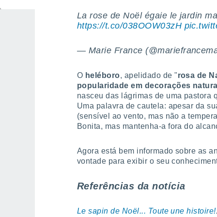
La rose de Noël égaie le jardin malg
https://t.co/038OOW03zH
pic.twi
— Marie France (@mariefrancem
O
heléboro
, apelidado de "
rosa de N
popularidade em decorações natura
nasceu das lágrimas de uma pastora q
Uma palavra de cautela: apesar da su
(sensível ao vento, mas não a temperat
Bonita, mas mantenha-a fora do alcan
Agora está bem informado sobre as ane
vontade para exibir o seu conhecimen
Referências da notícia
Le sapin de Noël... Toute une histoire!