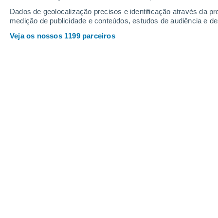
Dados de geolocalização precisos e identificação através da pr
medição de publicidade e conteúdos, estudos de audiência e d
Veja os nossos 1199 parceiros
Abetos, visco, azevinho... Conhece as tradições e lenda
Hinatea Chatal
06/12/202
Meteored França
Todos os invernos, certas
plantas
rea
invadir as nossas salas de estar e se
Algumas são tão antigas quanto os mit
surpreendentemente recente. Juntas,
natalícia
, uma mistura de
tradição
, f
anedotas.