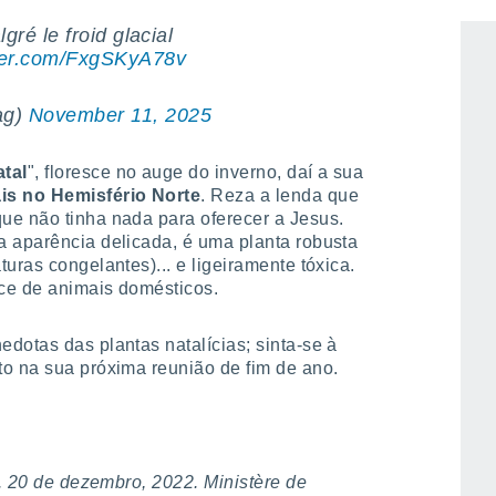
ré le froid glacial ️
tter.com/FxgSKyA78v
ag)
November 11, 2025
atal
", floresce no auge do inverno, daí a sua
is no Hemisfério Norte
. Reza a lenda que
ue não tinha nada para oferecer a Jesus.
a aparência delicada, é uma planta robusta
uras congelantes)... e ligeiramente tóxica.
ce de animais domésticos.
dotas das plantas natalícias; sinta-se à
to na sua próxima reunião de fim de ano.
. 20 de dezembro, 2022. Ministère de