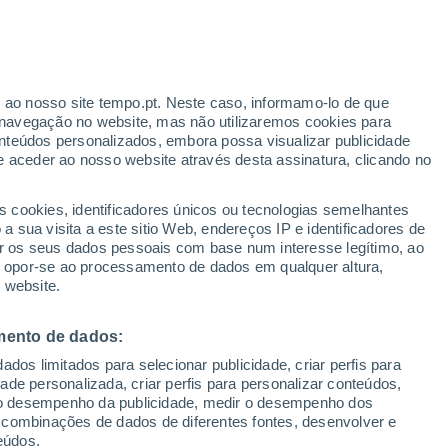
mam as nossas celebrações e perpetuam
de anos: conheça a origem e os segredos
r ao nosso site tempo.pt. Neste caso, informamo-lo de que
navegação no website, mas não utilizaremos cookies para
nteúdos personalizados, embora possa visualizar publicidade
e aceder ao nosso website através desta assinatura, clicando no
s cookies, identificadores únicos ou tecnologias semelhantes
 sua visita a este sitio Web, endereços IP e identificadores de
r os seus dados pessoais com base num interesse legítimo, ao
ou opor-se ao processamento de dados em qualquer altura,
 website.
mento de dados:
dos limitados para selecionar publicidade, criar perfis para
idade personalizada, criar perfis para personalizar conteúdos,
ir o desempenho da publicidade, medir o desempenho dos
 combinações de dados de diferentes fontes, desenvolver e
eúdos.