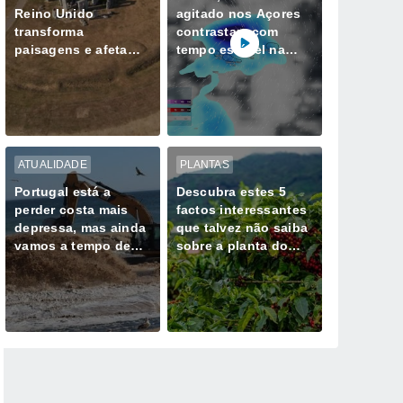
Reino Unido
agitado nos Açores
transforma
contrastam com
paisagens e afeta
tempo estável na
milhões de pessoas
Madeira até quarta-
feira, 12 de agosto
ATUALIDADE
PLANTAS
Portugal está a
Descubra estes 5
perder costa mais
factos interessantes
depressa, mas ainda
que talvez não saiba
vamos a tempo de
sobre a planta do
mudar esse destino
café