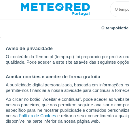
O tempo
Notíc
TODOS
ATUALIDADE
CIÊNCIA
PREVISÃO
ASTRON
Aviso de privacidade
O conteúdo da Tempo.pt (tempo.pt) foi preparado por profissiona
qualidade. Pode aceder a este site através das seguintes opçõe
Aceitar cookies e aceder de forma gratuita
A publicidade digital personalizada, baseada em informações r
permite-nos financiar a nossa atividade para continuar a fornec
Início
Notícias
Plantas
Poinsétia, azevinho, visc
Ao clicar no botão "Aceitar e continuar", pode aceder ao websit
nossos parceiros, que nos permitem seguir e analisar o compo
específico para lhe mostrar publicidade e conteúdos persona
Poinsétia, azevinho, v
nossa
Política de Cookies
e retirar o seu consentimento a qua
disponível na parte inferior da nossa página web.
as plantas típicas do 