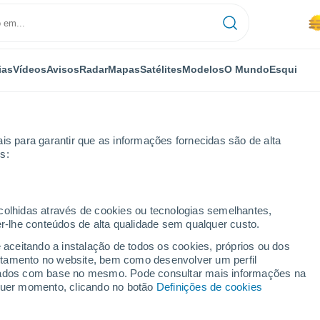
ias
Vídeos
Avisos
Radar
Mapas
Satélites
Modelos
O Mundo
Esqui
OMIA
PLANTAS
LAZER
is para garantir que as informações fornecidas são de alta
s:
ecolhidas através de cookies ou tecnologias semelhantes,
er-lhe conteúdos de alta qualidade sem qualquer custo.
o, pinheiro: quais são as plantas típicas do Natal?
e aceitando a instalação de todos os cookies, próprios ou dos
rtamento no website, bem como desenvolver um perfil
lizados com base no mesmo. Pode consultar mais informações na
isco, pinheiro: quais são
lquer momento, clicando no botão
Definições de cookies
Natal?