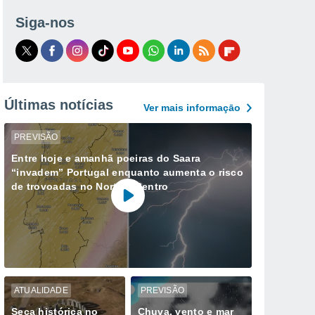
Siga-nos
Últimas notícias
Ver mais informaçāo
PREVISÃO
Entre hoje e amanhã poeiras do Saara
“invadem” Portugal enquanto aumenta o risco
de trovoadas no Norte e Centro
ATUALIDADE
PREVISÃO
Seca histórica no
Chuva, vento e mar