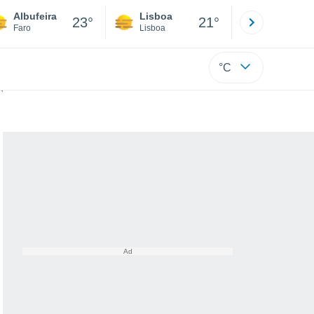
Albufeira
Lisboa
Porto
23°
21°
Faro
Lisboa
Porto
°C