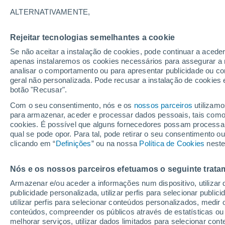
ALTERNATIVAMENTE,
Decoram os nossos interiores, perfu
tradições que às vezes têm milhares 
Rejeitar tecnologias semelhantes a cookie
das plantas de Natal.
Se não aceitar a instalação de cookies, pode continuar a acede
apenas instalaremos os cookies necessários para assegurar a 
analisar o comportamento ou para apresentar publicidade ou co
geral não personalizada. Pode recusar a instalação de cookies 
botão "Recusar".
Com o seu consentimento, nós e os
nossos parceiros
utilizamo
para armazenar, aceder e processar dados pessoais, tais como a
cookies. É possível que alguns fornecedores possam processa
qual se pode opor. Para tal, pode retirar o seu consentimento 
clicando em “
Definições
” ou na nossa
Política de Cookies
neste
Nós e os nossos parceiros efetuamos o seguinte trata
Armazenar e/ou aceder a informações num dispositivo, utilizar da
publicidade personalizada, utilizar perfis para selecionar public
utilizar perfis para selecionar conteúdos personalizados, med
conteúdos, compreender os públicos através de estatísticas ou
melhorar serviços, utilizar dados limitados para selecionar cont