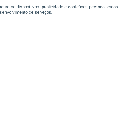
ocura de dispositivos, publicidade e conteúdos personalizados,
esenvolvimento de serviços.
s que envolvem as plantas de Natal?
5 09:45
5 min
parecem como que por magia, prontas para
 tornarem parte da nossa decoração.
os celtas, outras têm uma história
 elas compõem a
paisagem natural
olclore e pequenas e encantadoras