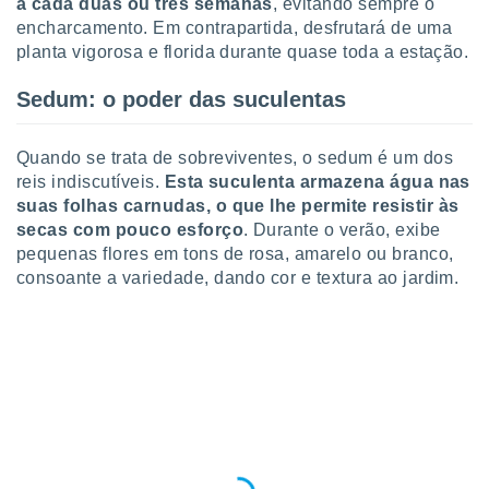
a cada duas ou três semanas
, evitando sempre o
ite através
encharcamento. Em contrapartida, desfrutará de uma
atura,
planta vigorosa e florida durante quase toda a estação.
 botão
Sedum: o poder das suculentas
nto, nós e
arceiros
Quando se trata de sobreviventes, o sedum é um dos
cookies,
reis indiscutíveis.
Esta suculenta armazena água nas
ores únicos
suas folhas carnudas, o que lhe permite resistir às
ias
secas com pouco esforço
. Durante o verão, exibe
s para
pequenas flores em tons de rosa, amarelo ou branco,
 aceder e
dados
consoante a variedade, dando cor e textura ao jardim.
ais como a
 este sitio
eços IP e
ores de
possível
es possam
os seus
oais com
nteresse