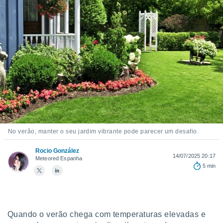
m
 recolhidas
cookies ou
, permite-
ar a nossa
ara
ACEITAR
 fornecer-
E
os de alta
CONTINUAR
sem
sto.
CONFIGURAÇÕES
o botão
ontinuar",
r ao
No verão, manter o seu jardim vibrante pode parecer um desafio.
itando a
de todos os
Rocio González
14/07/2025 20:17
Meteored Espanha
óprios ou
5 min
parceiros,
rmitem
lisar o
nto no
em como
Quando o verão chega com temperaturas elevadas e
 um perfil