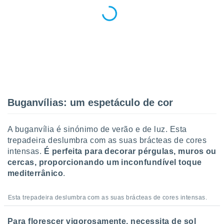
conteúdos.
ção
ão através
de
,
 e
dos,
Buganvílias: um espetáculo de cor
publicidade
s, estudos
a e
A buganvília é sinónimo de verão e de luz. Esta
mento de
trepadeira deslumbra com as suas brácteas de cores
intensas.
É perfeita para decorar pérgulas, muros ou
ossos 1199
cercas, proporcionando um inconfundível toque
eiros
mediterrânico
.
Esta trepadeira deslumbra com as suas brácteas de cores intensas.
Para florescer vigorosamente, necessita de sol