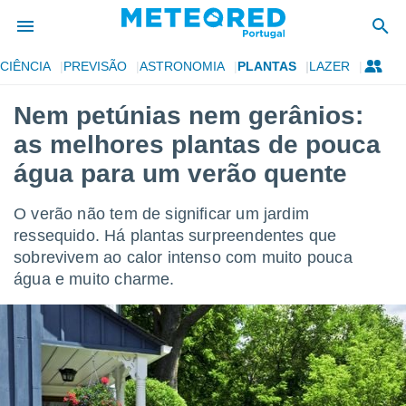
CIÊNCIA
PREVISÃO
ASTRONOMIA
PLANTAS
LAZER
de
Nem petúnias nem gerânios:
 da
as melhores plantas de pouca
empo.pt) foi
or
água para um verão quente
is para
e as
O verão não tem de significar um jardim
 fornecidas
 qualidade.
ressequido. Há plantas surpreendentes que
r a este
sobrevivem ao calor intenso com muito pouca
s das
água e muito charme.
opções:
ookies e
 forma
e digital
da,