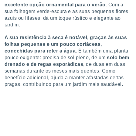
 para
excelente opção ornamental para o verão
. Com a
sua folhagem verde-escura e as suas pequenas flores
a, utilizar
azuis ou lilases, dá um toque rústico e elegante ao
selecionar
jardim.
a, criar
A sua resistência à seca é notável, graças às suas
personalizar
folhas pequenas e um pouco coriáceas,
tilizar
selecionar
concebidas para reter a água
. É também uma planta
pouco exigente: precisa de sol pleno, de um
solo bem
dos, medir
drenado e de regas esporádicas
, de duas em duas
nho da
semanas durante os meses mais quentes. Como
, medir o
benefício adicional, ajuda a manter afastadas certas
o dos
pragas, contribuindo para um jardim mais saudável.
r os
ravés de
s ou
s de dados
es fontes,
 e melhorar
ilizar dados
ara