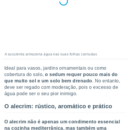
o qual se
ara tal,
 o seu
to ou opor-
essamento
m qualquer
ando em “
 ou na
 Cookies
A suculenta armazena água nas suas folhas carnudas.
te.
Ideal para vasos, jardins ornamentais ou como
 nossos
cobertura do solo,
o sedum requer pouco mais do
que muito sol e um solo bem drenado
. No entanto,
s o
deve ser regado com moderação, pois o excesso de
o de
água pode ser o seu pior inimigo.
O alecrim: rústico, aromático e prático
e/ou aceder
ões num
utilizar
O alecrim não é apenas um condimento essencial
ados para
na cozinha mediterrânica, mas também uma
publicidade,