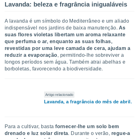
tar a
Lavanda: beleza e fragrância inigualáveis
de cookies,
uar a
osso site
A lavanda é um símbolo do Mediterrâneo e um aliado
este caso,
indispensável nos jardins de baixa manutenção.
As
lo de que
suas flores violetas libertam um aroma relaxante
talaremos
que perfuma o ar, enquanto as suas folhas,
revestidas por uma leve camada de cera, ajudam a
s para
a navegação
reduzir a evaporação
, permitindo-lhe sobreviver a
, mas não
longos períodos sem água. Também atrai abelhas e
s cookies
borboletas, favorecendo a biodiversidade.
ar o
nto ou
ntar
 ou
Artigo relacionado
Lavanda, a fragrância do mês de abril.
dos,
ssa
ublicidade
ada. Pode
Para a cultivar, basta
fornecer-lhe um solo bem
nstalação de
drenado e luz solar direta
. Durante o verão,
regue-a
ceder ao