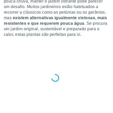
pouca chuva, manter o jardim vibrante pode parecer
para lhe
licidade e
um desafio. Muitos jardineiros estão habituados a
recorrer a clássicos como as petúnias ou os gerânios,
ados com
mas
existem alternativas igualmente vistosas, mais
esmo. Pode
resistentes e que requerem pouca água
. Se procura
ais
um jardim original, sustentável e preparado para o
s na nossa
calor, estas plantas são perfeitas para si.
 Cookies
e
u
nto a
omento,
 botão
de cookies
na parte
nossa
.
IVAMENTE,
as
tes a