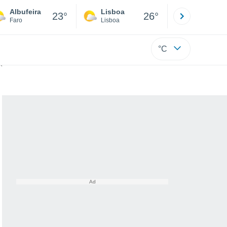
Albufeira
Lisboa
Porto
23°
26°
Faro
Lisboa
Porto
°C
ncontrar respostas