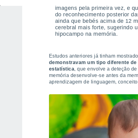
dos bebés estava ativo e a fun
imagens pela primeira vez, e qu
do reconhecimento posterior d
ainda que bebés acima de 12 
cerebral mais forte, sugerindo
hipocampo na memória.
Estudos anteriores já tinham mostrad
demonstravam um tipo diferente de
estatística
, que envolve a deteção de
memória desenvolve-se antes da memór
aprendizagem de linguagem, conceitos