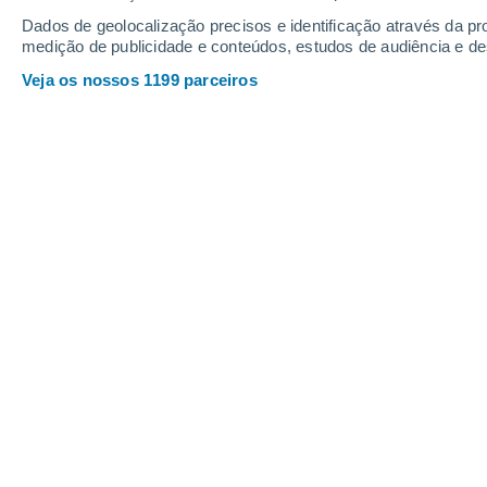
Dados de geolocalização precisos e identificação através da pr
medição de publicidade e conteúdos, estudos de audiência e d
Veja os nossos 1199 parceiros
Cientistas descobriram que bebés conseguem formar memó
em desenvolvimento durante a infância.
Matheus Manente
Meteored Brasil
Embora nós
aprendamos muito nos n
comunicação até à maneira como o m
conseguimos lembrar-nos
de evento
tornarmos adultos.