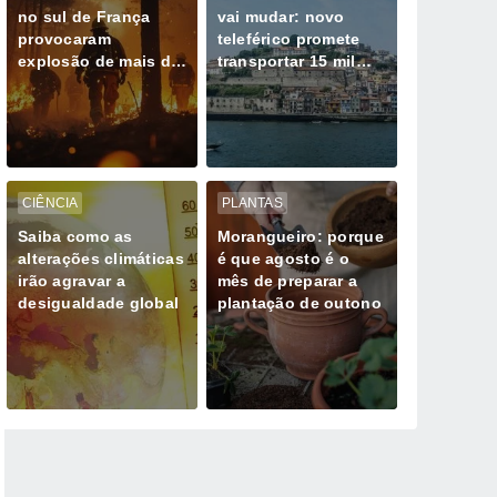
no sul de França
vai mudar: novo
provocaram
teleférico promete
explosão de mais de
transportar 15 mil
400 bombas não
pessoas por hora
detonadas da
Segunda Guerra
Mundial
CIÊNCIA
PLANTAS
Saiba como as
Morangueiro: porque
alterações climáticas
é que agosto é o
irão agravar a
mês de preparar a
desigualdade global
plantação de outono