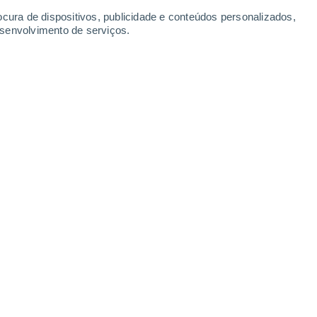
ocura de dispositivos, publicidade e conteúdos personalizados,
esenvolvimento de serviços.
rias, desafiando a ideia de que o nosso cérebro ainda está
26/03/2025 07:00
5 min
ossos primeiros anos de vida
- desde a
undo funciona - geralmente
não
s específicos dessa época depois de nos