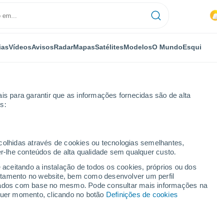
ias
Vídeos
Avisos
Radar
Mapas
Satélites
Modelos
O Mundo
Esqui
OMIA
PLANTAS
LAZER
is para garantir que as informações fornecidas são de alta
s:
ecolhidas através de cookies ou tecnologias semelhantes,
er-lhe conteúdos de alta qualidade sem qualquer custo.
mbramos dos nossos primeiros anos de vida? Cientistas começam a e
e aceitando a instalação de todos os cookies, próprios ou dos
rtamento no website, bem como desenvolver um perfil
lizados com base no mesmo. Pode consultar mais informações na
 lembramos dos nossos
lquer momento, clicando no botão
Definições de cookies
a? Cientistas começam a