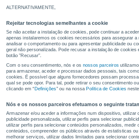
encontrar respostas
ALTERNATIVAMENTE,
Um novo estudo sugere que bebés co
Rejeitar tecnologias semelhantes a cookie
se pensava. Isto desafia a ideia ante
Se não aceitar a instalação de cookies, pode continuar a acede
apenas instalaremos os cookies necessários para assegurar a 
da infância porque o nosso cérebro a
analisar o comportamento ou para apresentar publicidade ou co
geral não personalizada. Pode recusar a instalação de cookies 
botão "Recusar".
Com o seu consentimento, nós e os
nossos parceiros
utilizamo
para armazenar, aceder e processar dados pessoais, tais como a
cookies. É possível que alguns fornecedores possam processa
qual se pode opor. Para tal, pode retirar o seu consentimento 
clicando em “
Definições
” ou na nossa
Política de Cookies
neste
Nós e os nossos parceiros efetuamos o seguinte trata
Armazenar e/ou aceder a informações num dispositivo, utilizar da
publicidade personalizada, utilizar perfis para selecionar public
utilizar perfis para selecionar conteúdos personalizados, med
conteúdos, compreender os públicos através de estatísticas ou
melhorar serviços, utilizar dados limitados para selecionar cont