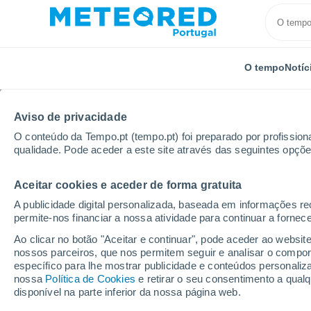
O tempo
Notíc
TODOS
ATUALIDADE
CIÊNCIA
PREVISÃO
ASTRON
Aviso de privacidade
O conteúdo da Tempo.pt (tempo.pt) foi preparado por profissiona
qualidade. Pode aceder a este site através das seguintes opçõe
Aceitar cookies e aceder de forma gratuita
A publicidade digital personalizada, baseada em informações r
permite-nos financiar a nossa atividade para continuar a fornec
Início
Notícias
Ciência
Porque é que não nos le
Ao clicar no botão "Aceitar e continuar", pode aceder ao websit
nossos parceiros, que nos permitem seguir e analisar o compo
específico para lhe mostrar publicidade e conteúdos persona
Porque é que não nos
nossa
Política de Cookies
e retirar o seu consentimento a qua
disponível na parte inferior da nossa página web.
primeiros anos de vid