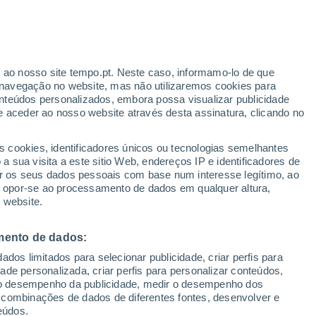
nseguem formar memórias antes do que
rior de que não somos capazes de lembrar
r ao nosso site tempo.pt. Neste caso, informamo-lo de que
navegação no website, mas não utilizaremos cookies para
inda estava em desenvolvimento.
nteúdos personalizados, embora possa visualizar publicidade
e aceder ao nosso website através desta assinatura, clicando no
s cookies, identificadores únicos ou tecnologias semelhantes
 sua visita a este sitio Web, endereços IP e identificadores de
r os seus dados pessoais com base num interesse legítimo, ao
ou opor-se ao processamento de dados em qualquer altura,
 website.
mento de dados:
dos limitados para selecionar publicidade, criar perfis para
idade personalizada, criar perfis para personalizar conteúdos,
ir o desempenho da publicidade, medir o desempenho dos
 combinações de dados de diferentes fontes, desenvolver e
eúdos.