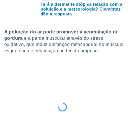
conteúdos.
Terá a dermatite atópica relação com a
poluição e a meteorologia? Cientistas
dão a resposta
ção
ão através
de
A poluição do ar pode promover a acumulação de
,
gordura
e a perda muscular através do stress
 e
oxidativo, que induz disfunção mitocondrial no músculo
esquelético e inflamação no tecido adiposo.
dos,
publicidade
s, estudos
a e
mento de
ossos 1199
eiros