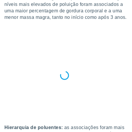
níveis mais elevados de poluição foram associados a
o qual se
ara tal,
uma maior percentagem de gordura corporal e a uma
 o seu
menor massa magra, tanto no início como após 3 anos.
to ou opor-
essamento
m qualquer
ando em “
 ou na
 Cookies
te.
 nossos
s o
o de
e/ou aceder
ões num
utilizar
ados para
Hierarquia de poluentes:
as associações foram mais
publicidade,