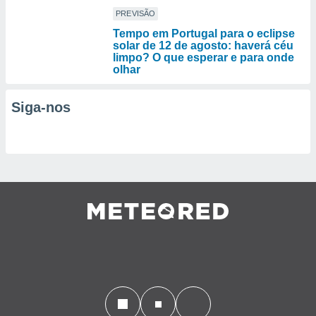
PREVISÃO
Tempo em Portugal para o eclipse
solar de 12 de agosto: haverá céu
limpo? O que esperar e para onde
olhar
Siga-nos