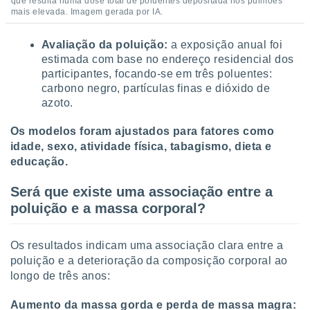
que resulta numa dose total de poluentes depositada nos pulmões
ite através
mais elevada. Imagem gerada por IA.
atura,
 botão
Avaliação da poluição:
a exposição anual foi
estimada com base no endereço residencial dos
participantes, focando-se em três poluentes:
nto, nós e
carbono negro, partículas finas e dióxido de
arceiros
azoto.
cookies,
ores únicos
Os modelos foram ajustados para fatores como
ias
idade, sexo, atividade física, tabagismo, dieta e
s para
educação.
 aceder e
dados
ais como a
Será que existe uma associação entre a
 este sitio
poluição e a massa corporal?
eços IP e
ores de
possível
Os resultados indicam uma associação clara entre a
poluição e a deterioração da composição corporal ao
es possam
longo de três anos:
os seus
oais com
Aumento da massa gorda e perda de massa magra:
nteresse