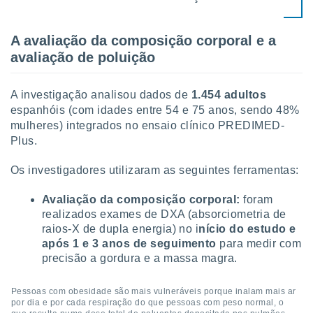
tar a
de cookies,
uar a
A avaliação da composição corporal e a
osso site
avaliação de poluição
este caso,
lo de que
talaremos
A investigação analisou dados de
1.454 adultos
espanhóis (com idades entre 54 e 75 anos, sendo 48%
s para
a navegação
mulheres) integrados no ensaio clínico PREDIMED-
, mas não
Plus.
s cookies
ar o
Os investigadores utilizaram as seguintes ferramentas:
nto ou
ntar
Avaliação da composição corporal:
foram
 ou
realizados exames de DXA (absorciometria de
raios-X de dupla energia) no i
nício do estudo e
dos,
ssa
após 1 e 3 anos de seguimento
para medir com
ublicidade
precisão a gordura e a massa magra.
ada. Pode
Pessoas com obesidade são mais vulneráveis porque inalam mais ar
nstalação de
por dia e por cada respiração do que pessoas com peso normal, o
ceder ao