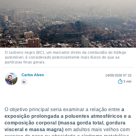
m
 recolhidas
cookies ou
, permite-
ar a nossa
ara
ACEITAR
 fornecer-
E
os de alta
CONTINUAR
O carbono negro (BC), um marcador direto da combustão do tráfego
sem
automóvel, é considerado potencialmente mais tóxico do que as
sto.
partículas finas gerais.
CONFIGURAÇÕES
o botão
ontinuar",
Carlos Alves
14/05/2026 07:15
r ao
5 min
itando a
de todos os
óprios ou
parceiros,
rmitem
O objetivo principal seria examinar a relação entre
a
lisar o
exposição prolongada a poluentes atmosféricos e a
nto no
composição corporal (massa gorda total, gordura
em como
visceral e massa magra)
em adultos mais velhos com
 um perfil