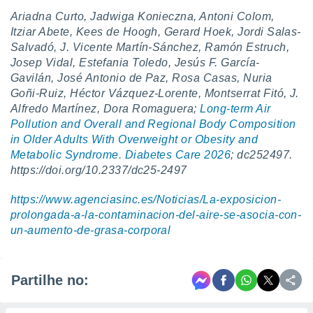
Ariadna Curto, Jadwiga Konieczna, Antoni Colom,
Itziar Abete, Kees de Hoogh, Gerard Hoek, Jordi Salas-
Salvadó, J. Vicente Martín-Sánchez, Ramón Estruch,
Josep Vidal, Estefania Toledo, Jesús F. García-
Gavilán, José Antonio de Paz, Rosa Casas, Nuria
Goñi-Ruiz, Héctor Vázquez-Lorente, Montserrat Fitó, J.
Alfredo Martínez, Dora Romaguera;
Long-term Air
Pollution and Overall and Regional Body Composition
in Older Adults With Overweight or Obesity and
Metabolic Syndrome. Diabetes Care 2026
; dc252497.
https://doi.org/10.2337/dc25-2497
https://www.agenciasinc.es/Noticias/La-exposicion-
prolongada-a-la-contaminacion-del-aire-se-asocia-con-
un-aumento-de-grasa-corporal
Partilhe no: