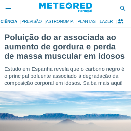
CIÊNCIA
PREVISÃO
ASTRONOMIA
PLANTAS
LAZER
de
Poluição do ar associada ao
 da
aumento de gordura e perda
empo.pt) foi
or
de massa muscular em idosos
is para
e as
Estudo em Espanha revela que o carbono negro é
 fornecidas
 qualidade.
o principal poluente associado à degradação da
r a este
composição corporal em idosos. Saiba mais aqui!
s das
opções:
ookies e
 forma
e digital
da,