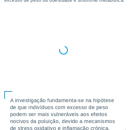
excesso de peso ou obesidade e síndrome metabólica.
para lhe
licidade e
ados com
esmo. Pode
ais
s na nossa
 Cookies
e
u
nto a
omento,
 botão
de cookies
na parte
nossa
.
IVAMENTE,
A investigação fundamenta-se na hipótese
de que indivíduos com excesso de peso
as
podem ser mais vulneráveis aos efeitos
tes a
nocivos da poluição, devido a mecanismos
de stress oxidativo e inflamação crónica.