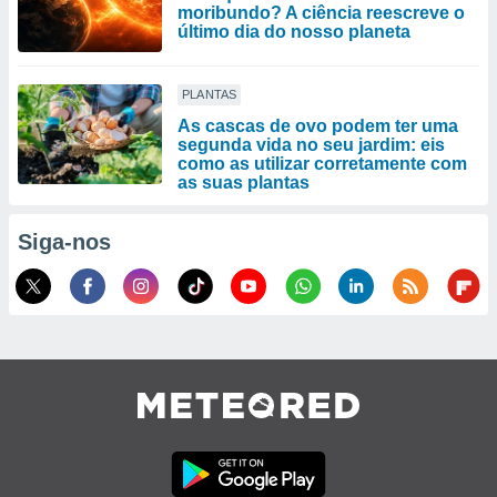
moribundo? A ciência reescreve o
último dia do nosso planeta
PLANTAS
As cascas de ovo podem ter uma
segunda vida no seu jardim: eis
como as utilizar corretamente com
as suas plantas
Siga-nos