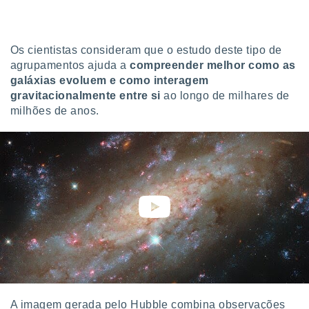
o qual se
ara tal,
 o seu
to ou opor-
Os cientistas consideram que o estudo deste tipo de
essamento
agrupamentos ajuda a
compreender melhor como as
m qualquer
galáxias evoluem e como interagem
ando em “
gravitacionalmente entre si
ao longo de milhares de
 ou na
milhões de anos.
 Cookies
te.
 nossos
s o
o de
e/ou aceder
ões num
utilizar
ados para
A imagem gerada pelo Hubble combina observações
publicidade,