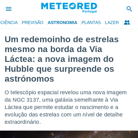
CIÊNCIA
PREVISÃO
ASTRONOMIA
PLANTAS
LAZER
de
Um redemoinho de estrelas
 da
mesmo na borda da Via
empo.pt) foi
or
Láctea: a nova imagem do
is para
Hubble que surpreende os
e as
 fornecidas
astrónomos
 qualidade.
r a este
s das
O telescópio espacial revelou uma nova imagem
opções:
da NGC 3137, uma galáxia semelhante à Via
Láctea que permite estudar o nascimento e a
ookies e
 forma
evolução das estrelas com um nível de detalhe
extraordinário.
e digital
da,