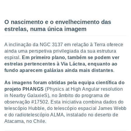
conteúdos.
ção
O nascimento e o envelhecimento das
ão através
estrelas, numa única imagem
de
,
 e
A inclinação da NGC 3137 em relação à Terra oferece
ainda uma perspetiva privilegiada da sua estrutura
dos,
espiral.
Em primeiro plano, também se podem ver
publicidade
estrelas pertencentes à Via Láctea, enquanto ao
s, estudos
fundo aparecem galáxias ainda mais distantes
.
a e
mento de
As imagens foram obtidas pela equipa científica do
projeto PHANGS
(Physics at High Angular resolution
ossos 1199
in Nearby GalaxieS), no âmbito do programa de
eiros
observação #17502. Esta iniciativa combina dados do
telescópio Hubble, do telescópio espacial James Webb
e do radiotelescópio ALMA, instalado no deserto de
Atacama, no Chile.