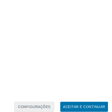
a-se que a sua existência não irá mais
número menor tendo em conta que Saturno
es de anos. Os micrometeoritos que
os pequenos pedaços de matéria nos anéis,
e as partículas, subitamente transformadas,
o magnético de Saturno e começam a girar
invisíveis.
masiado da parte superior da atmosfera de
 são vaporizadas nas nuvens do planeta.
Os
o "chuva de anéis"
, e com o tempo este e
o distintivo que, para nós, faz com que
ue mais nada.
CONFIGURAÇÕES
ACEITAR E CONTINUAR