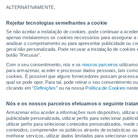
Sistema Solar, estão a desvanecer-se
ALTERNATIVAMENTE,
processos demonstram que vivemos 
Rejeitar tecnologias semelhantes a cookie
Se não aceitar a instalação de cookies, pode continuar a acede
apenas instalaremos os cookies necessários para assegurar a 
analisar o comportamento ou para apresentar publicidade ou co
geral não personalizada. Pode recusar a instalação de cookies 
botão "Recusar".
Com o seu consentimento, nós e os
nossos parceiros
utilizamo
para armazenar, aceder e processar dados pessoais, tais como a
cookies. É possível que alguns fornecedores possam processa
qual se pode opor. Para tal, pode retirar o seu consentimento 
clicando em “
Definições
” ou na nossa
Política de Cookies
neste
Nós e os nossos parceiros efetuamos o seguinte trata
Armazenar e/ou aceder a informações num dispositivo, utilizar da
publicidade personalizada, utilizar perfis para selecionar public
utilizar perfis para selecionar conteúdos personalizados, med
conteúdos, compreender os públicos através de estatísticas ou
melhorar serviços, utilizar dados limitados para selecionar cont