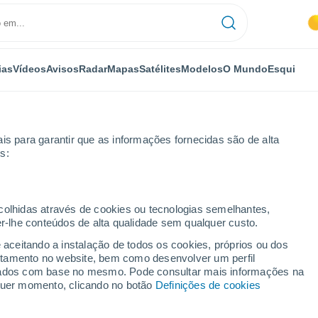
ias
Vídeos
Avisos
Radar
Mapas
Satélites
Modelos
O Mundo
Esqui
OMIA
PLANTAS
LAZER
is para garantir que as informações fornecidas são de alta
s:
ecolhidas através de cookies ou tecnologias semelhantes,
er-lhe conteúdos de alta qualidade sem qualquer custo.
ão a desaparecer
e aceitando a instalação de todos os cookies, próprios ou dos
rtamento no website, bem como desenvolver um perfil
lizados com base no mesmo. Pode consultar mais informações na
stão a desaparecer
lquer momento, clicando no botão
Definições de cookies
o tornam um dos planetas mais vistosos do