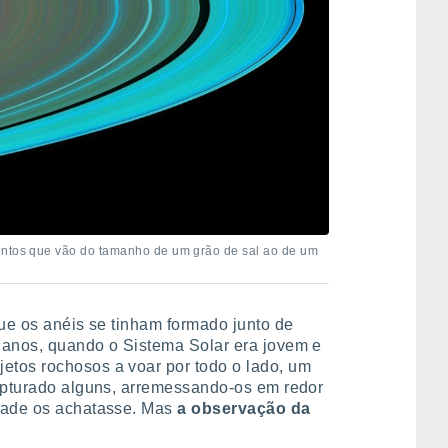
entos que vão do tamanho de um grão de sal ao de um
que os anéis se tinham formado junto de
 anos, quando o Sistema Solar era jovem e
tos rochosos a voar por todo o lado, um
capturado alguns, arremessando-os em redor
idade os achatasse. Mas
a observação
da