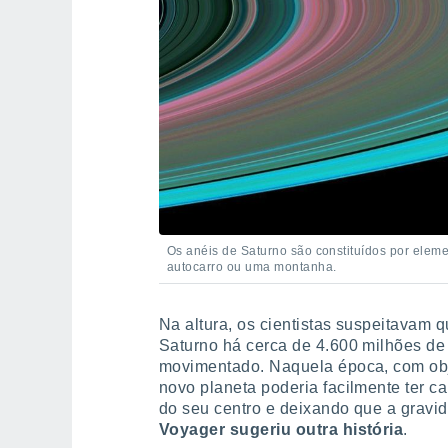
Os anéis de Saturno são constituídos por elem
autocarro ou uma montanha.
Na altura, os cientistas suspeitavam 
Saturno há cerca de 4.600 milhões de
movimentado. Naquela época, com obje
novo planeta poderia facilmente ter 
do seu centro e deixando que a grav
Voyager sugeriu outra história
.