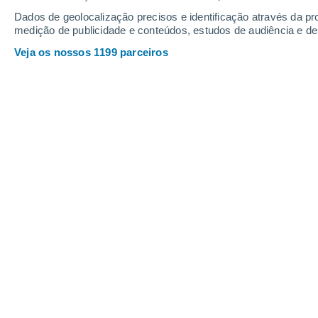
Dados de geolocalização precisos e identificação através da pr
medição de publicidade e conteúdos, estudos de audiência e d
Veja os nossos 1199 parceiros
Os anéis fazem de Saturno o planeta mais vistoso do nos
Enzo Campetella
Meteored Argentina
Todas as evidências apontam para est
mais fotogénico dos planetas do Si
boa notícia é que o estão a fazer mui
longo adeus. Como indica o
The Atlan
anéis. Segundo relata o
Space Place
numa largura de 400.000 quilómetr
Terra e a Lua.