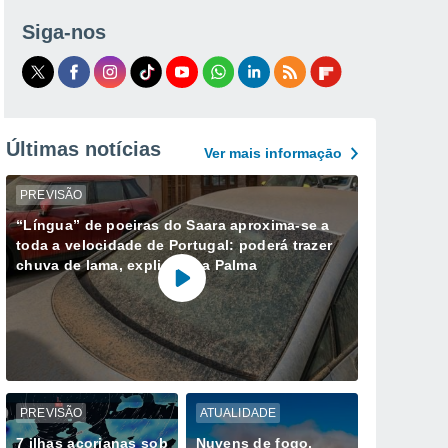
Siga-nos
Últimas notícias
Ver mais informaçāo
PREVISÃO
“Língua” de poeiras do Saara aproxima-se a
toda a velocidade de Portugal: poderá trazer
chuva de lama, explica Ana Palma
PREVISÃO
ATUALIDADE
7 ilhas açorianas sob
Nuvens de fogo,