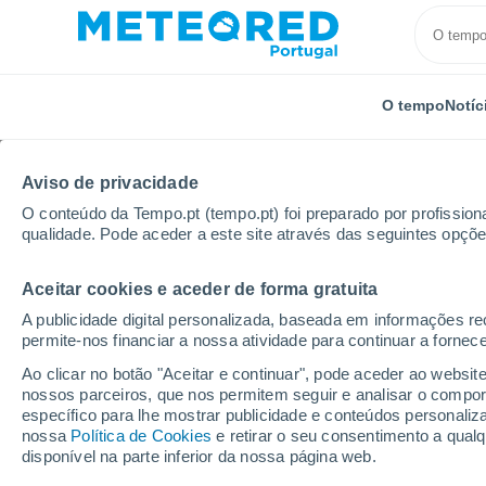
O tempo
Notíc
TODOS
ATUALIDADE
CIÊNCIA
PREVISÃO
ASTRON
Aviso de privacidade
O conteúdo da Tempo.pt (tempo.pt) foi preparado por profissiona
qualidade. Pode aceder a este site através das seguintes opçõe
Aceitar cookies e aceder de forma gratuita
A publicidade digital personalizada, baseada em informações r
permite-nos financiar a nossa atividade para continuar a fornec
Início
Notícias
Ciência
Os anéis de Saturno est
Ao clicar no botão "Aceitar e continuar", pode aceder ao websit
nossos parceiros, que nos permitem seguir e analisar o compo
específico para lhe mostrar publicidade e conteúdos persona
Os anéis de Saturno e
nossa
Política de Cookies
e retirar o seu consentimento a qua
disponível na parte inferior da nossa página web.
Os anéis, que identificam Saturno e 