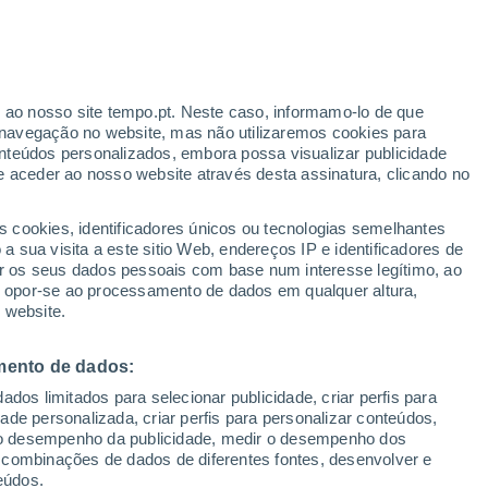
 mais rápido do que se supunha. Estes
num universo em constante mudança.
r ao nosso site tempo.pt. Neste caso, informamo-lo de que
navegação no website, mas não utilizaremos cookies para
nteúdos personalizados, embora possa visualizar publicidade
e aceder ao nosso website através desta assinatura, clicando no
s cookies, identificadores únicos ou tecnologias semelhantes
 sua visita a este sitio Web, endereços IP e identificadores de
r os seus dados pessoais com base num interesse legítimo, ao
ou opor-se ao processamento de dados em qualquer altura,
 website.
mento de dados:
dos limitados para selecionar publicidade, criar perfis para
idade personalizada, criar perfis para personalizar conteúdos,
ir o desempenho da publicidade, medir o desempenho dos
 combinações de dados de diferentes fontes, desenvolver e
eúdos.