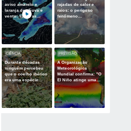
aviso amarelo e
rajadas de calor e
laranja de chuva e
raios: o perigoso
vento: saiba as
fenómeno
horas mais críticas
meteorológico
desta quinta, 6 de
gerado por mega-
agosto
incêndios
CIÊNCIA
PREVISÃO
Durante décadas
A Organização
ninguém percebeu
Meteorológica
que o coelho ibérico
Mundial confirma: "O
era uma espécie
El Niño atinge uma
diferente e isso
intensidade sem
muda tudo
precedentes desde
há vários anos"