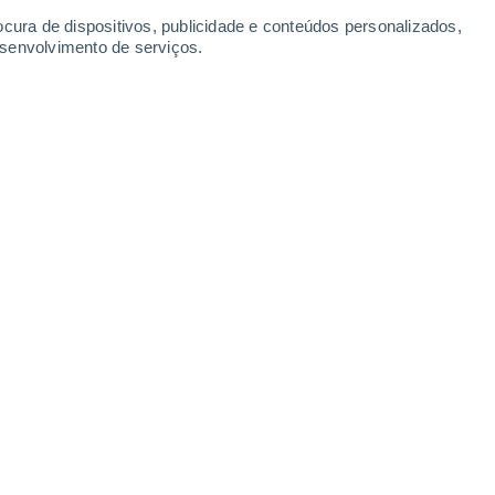
ocura de dispositivos, publicidade e conteúdos personalizados,
esenvolvimento de serviços.
so Sistema Solar.
15/04/2022 19:00
5 min
a realidade:
os belos anéis de Saturno, o
stema Solar, estão a desvanecer-se
. A
to lentamente, pelo que a despedida será um
tic
, é difícil imaginar Saturno sem os seus
da NASA,
existem entre 500 e 1000 anéis
os
, ou seja o equivalente à distância entre a