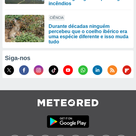
incêndios
CIÊNCIA
Durante décadas ninguém
percebeu que o coelho ibérico era
uma espécie diferente e isso muda
tudo
Siga-nos