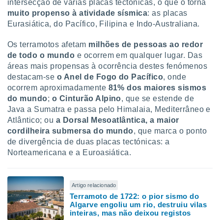
conteúdos.
intersecção de várias placas tectónicas, o que o torna
muito
propenso à atividade sísmica
: as placas
Eurasiática, do Pacífico, Filipina e Indo-Australiana.
ção
ão através
Os terramotos afetam
milhões de pessoas ao redor
de
de todo o mundo
e ocorrem em qualquer lugar. Das
,
áreas mais propensas à ocorrência destes fenómenos
 e
destacam-se
o Anel de Fogo do Pacífico
, onde
ocorrem aproximadamente
81% dos maiores sismos
dos,
do mundo
;
o Cinturão Alpino
, que se estende de
publicidade
Java a Sumatra e passa pelo Himalaia, Mediterrâneo e
s, estudos
a e
Atlântico; ou
a Dorsal Mesoatlântica, a maior
mento de
cordilheira submersa do mundo
, que marca o ponto
de divergência de duas placas tectónicas: a
Norteamericana e a Euroasiática.
ossos 1199
eiros
Artigo relacionado
Terramoto de 1722: o pior sismo do
Algarve engoliu um rio, destruiu vilas
inteiras, mas não deixou registos