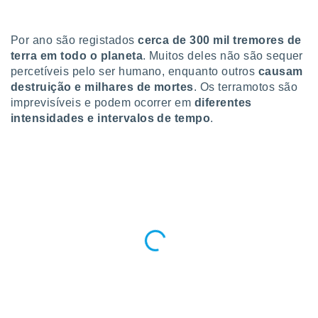
para lhe
licidade e
Por ano são registados
cerca de 300 mil tremores de
ados com
terra em todo o planeta
. Muitos deles não são sequer
esmo. Pode
percetíveis pelo ser humano, enquanto outros
causam
ais
s na nossa
destruição e milhares de mortes
. Os terramotos são
 Cookies
e
imprevisíveis e podem ocorrer em
diferentes
u
intensidades e intervalos de tempo
.
nto a
omento,
 botão
de cookies
na parte
nossa
.
IVAMENTE,
as
tes a