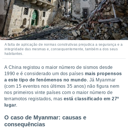
A falta de aplicação de normas construtivas prejudica a segurança e a
integridade das mesmas e, consequentemente, também a dos seus
habitantes.
A China registou o maior número de sismos desde
1990 e é considerado um dos países
mais propensos
a este tipo de fenómenos no mundo
. Já Myanmar
(com 15 eventos nos últimos 35 anos) não figura nem
nos primeiros vinte países com o maior número de
terramotos registados, mas
está classificado em 27º
lugar
.
O caso de Myanmar: causas e
consequências