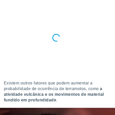
o qual se
ara tal,
 o seu
to ou opor-
essamento
m qualquer
ando em “
 ou na
 Cookies
te.
 nossos
s o
o de
Existem outros fatores que podem aumentar a
probabilidade de ocorrência de terramotos, como
a
e/ou aceder
atividade vulcânica e os movimentos de material
ões num
fundido em profundidade
.
utilizar
ados para
publicidade,