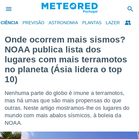
CIÊNCIA
PREVISÃO
ASTRONOMIA
PLANTAS
LAZER
de
Onde ocorrem mais sismos?
 da
NOAA publica lista dos
empo.pt) foi
or
lugares com mais terramotos
is para
no planeta (Ásia lidera o top
e as
 fornecidas
10)
 qualidade.
r a este
s das
Nenhuma parte do globo é imune a terramotos,
opções:
mas há umas que são mais propensas do que
outras. Neste artigo mostramos-lhe os lugares do
ookies e
 forma
mundo com mais abalos sísmicos, à boleia da
NOAA.
e digital
da,