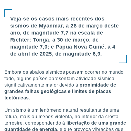
tar a
de cookies,
uar a
Veja-se os casos mais recentes dos
osso site
este caso,
sismos de Myanmar, a 28 de março deste
lo de que
ano, de magnitude 7,7 na escala de
talaremos
Richter; Tonga, a 30 de março, de
s para
magnitude 7,0; e Papua Nova Guiné, a 4
a navegação
de abril de 2025, de magnitude 6,9.
, mas não
s cookies
ar o
Embora os abalos sísmicos possam ocorrer no mundo
nto ou
todo, alguns países apresentam atividade sísmica
ntar
significativamente maior devido à
proximidade de
 ou
grandes falhas geológicas e limites de placas
dos,
tectónicas
.
ssa
ublicidade
Um sismo é um fenómeno natural resultante de uma
rotura, mais ou menos violenta, no interior da crosta
ada. Pode
terrestre, correspondendo à
libertação de uma grande
nstalação de
quantidade de energia
, e que provoca vibrações que
ceder ao