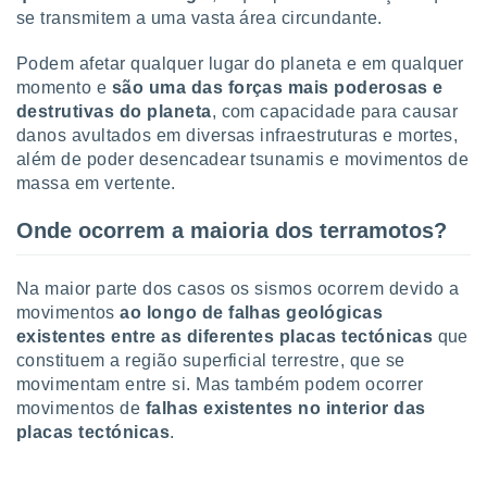
ite através
se transmitem a uma vasta área circundante.
atura,
 botão
Podem afetar qualquer lugar do planeta e em qualquer
momento e
são uma das forças mais poderosas e
destrutivas do planeta
, com capacidade para causar
nto, nós e
danos avultados em diversas infraestruturas e mortes,
arceiros
além de poder desencadear tsunamis e movimentos de
cookies,
massa em vertente.
ores únicos
ias
Onde ocorrem a maioria dos terramotos?
s para
 aceder e
dados
Na maior parte dos casos os sismos ocorrem devido a
ais como a
movimentos
ao longo de falhas geológicas
 este sitio
existentes entre as diferentes placas tectónicas
que
eços IP e
ores de
constituem a região superficial terrestre, que se
possível
movimentam entre si. Mas também podem ocorrer
movimentos de
falhas existentes no interior das
es possam
placas tectónicas
.
os seus
oais com
nteresse