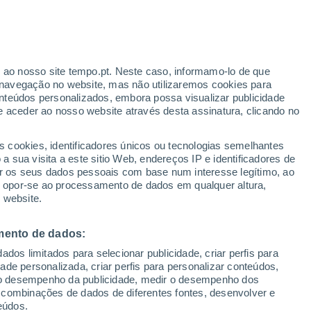
steroides próximos da Terra, e os
lgum deles pode atingir o planeta Terra?
r ao nosso site tempo.pt. Neste caso, informamo-lo de que
navegação no website, mas não utilizaremos cookies para
nteúdos personalizados, embora possa visualizar publicidade
e aceder ao nosso website através desta assinatura, clicando no
s cookies, identificadores únicos ou tecnologias semelhantes
 sua visita a este sitio Web, endereços IP e identificadores de
r os seus dados pessoais com base num interesse legítimo, ao
ou opor-se ao processamento de dados em qualquer altura,
 website.
mento de dados:
dos limitados para selecionar publicidade, criar perfis para
idade personalizada, criar perfis para personalizar conteúdos,
ir o desempenho da publicidade, medir o desempenho dos
 combinações de dados de diferentes fontes, desenvolver e
eúdos.