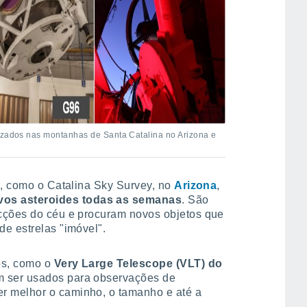
lizados nas montanhas de Santa Catalina no Arizona e
s, como o Catalina Sky Survey, no
Arizona
,
os asteroides todas as semanas
. São
cções do céu e procuram novos objetos que
e estrelas "imóvel".
os, como o
Very Large Telescope (VLT) do
m ser usados para observações de
 melhor o caminho, o tamanho e até a