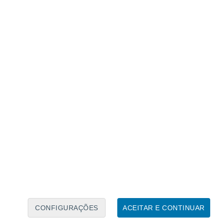
km
foi descoberto por Carl Gustav Witt e
m Berlim e de forma independente por
Nice.
A órbita do asteroide pedregoso fá-
 km da Terra – 57 vezes a distância da
 asteroide próximo da Terra
teroide a ser orbitado por uma
ter uma nave espacial a pousar
ocha espacial também permitiram uma
ntão imperfeitamente
conhecida entre o
ão dos asteroides na
CONFIGURAÇÕES
ACEITAR E CONTINUAR