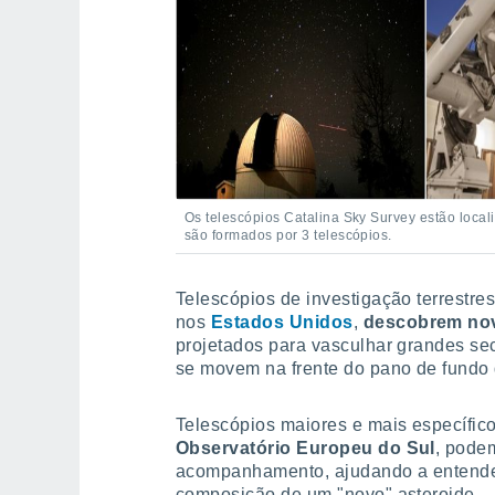
Os telescópios Catalina Sky Survey estão loca
são formados por 3 telescópios.
Telescópios de investigação terrestre
nos
Estados Unidos
,
descobrem nov
projetados para vasculhar grandes se
se movem na frente do pano de fundo d
Telescópios maiores e mais específic
Observatório Europeu do Sul
, pode
acompanhamento, ajudando a entender
composição de um "novo" asteroide.