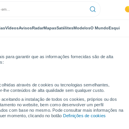
ias
Vídeos
Avisos
Radar
Mapas
Satélites
Modelos
O Mundo
Esqui
OMIA
PLANTAS
LAZER
is para garantir que as informações fornecidas são de alta
s:
ecolhidas através de cookies ou tecnologias semelhantes,
er-lhe conteúdos de alta qualidade sem qualquer custo.
óximo da Terra está a crescer. Há mais de 30 mil!
e aceitando a instalação de todos os cookies, próprios ou dos
rtamento no website, bem como desenvolver um perfil
lizados com base no mesmo. Pode consultar mais informações na
próximo da Terra está a
lquer momento, clicando no botão
Definições de cookies
 mil!