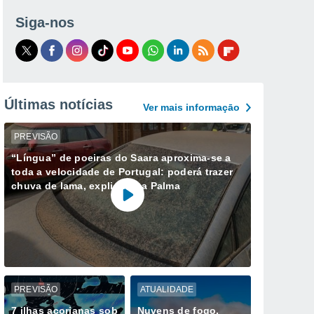
Siga-nos
Últimas notícias
Ver mais informaçāo
PREVISÃO
“Língua” de poeiras do Saara aproxima-se a
toda a velocidade de Portugal: poderá trazer
chuva de lama, explica Ana Palma
PREVISÃO
ATUALIDADE
7 ilhas açorianas sob
Nuvens de fogo,