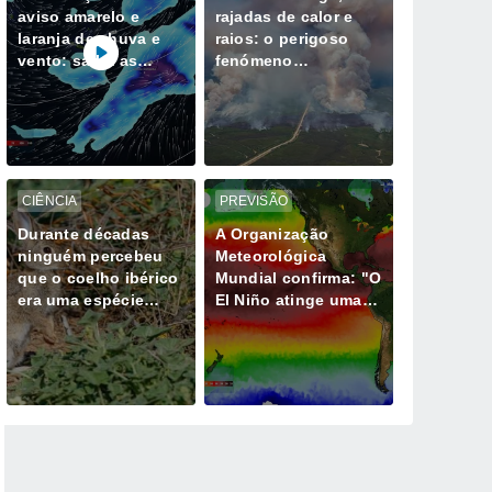
aviso amarelo e
rajadas de calor e
laranja de chuva e
raios: o perigoso
vento: saiba as
fenómeno
horas mais críticas
meteorológico
desta quinta, 6 de
gerado por mega-
agosto
incêndios
CIÊNCIA
PREVISÃO
Durante décadas
A Organização
ninguém percebeu
Meteorológica
que o coelho ibérico
Mundial confirma: "O
era uma espécie
El Niño atinge uma
diferente e isso
intensidade sem
muda tudo
precedentes desde
há vários anos"