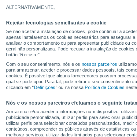
ALTERNATIVAMENTE,
Já foram descobertos mais de 30 mil a
números estão a aumentar. Será que a
Rejeitar tecnologias semelhantes a cookie
Se não aceitar a instalação de cookies, pode continuar a acede
apenas instalaremos os cookies necessários para assegurar a 
analisar o comportamento ou para apresentar publicidade ou co
geral não personalizada. Pode recusar a instalação de cookies 
botão "Recusar".
Com o seu consentimento, nós e os
nossos parceiros
utilizamo
para armazenar, aceder e processar dados pessoais, tais como a
cookies. É possível que alguns fornecedores possam processa
qual se pode opor. Para tal, pode retirar o seu consentimento 
clicando em “
Definições
” ou na nossa
Política de Cookies
neste
Nós e os nossos parceiros efetuamos o seguinte trata
Armazenar e/ou aceder a informações num dispositivo, utilizar da
publicidade personalizada, utilizar perfis para selecionar public
utilizar perfis para selecionar conteúdos personalizados, med
conteúdos, compreender os públicos através de estatísticas ou
melhorar serviços, utilizar dados limitados para selecionar cont