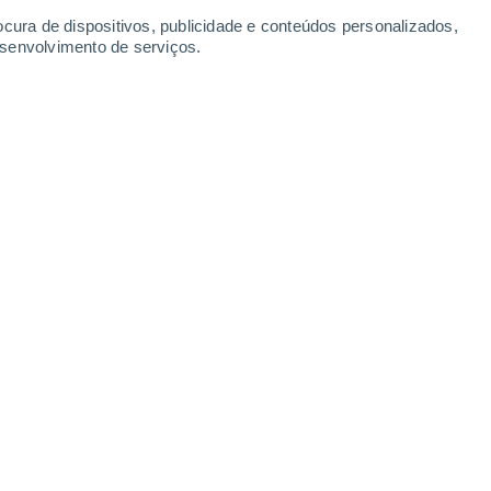
ocura de dispositivos, publicidade e conteúdos personalizados,
esenvolvimento de serviços.
e científica atingiu um novo marco na descoberta de asteroides
 17:17
5 min
30 mil asteroides próximos da Terra
no
sos que orbitam o Sol
num caminho que
que a capacidade da comunidade científica
 perigosos
está a melhorar rapidamente.
a Terra, (433) Eros, foi