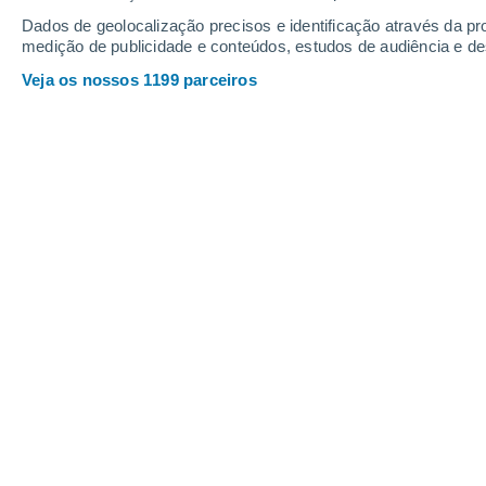
Dados de geolocalização precisos e identificação através da pr
medição de publicidade e conteúdos, estudos de audiência e d
Veja os nossos 1199 parceiros
De acordo com a Agência Espacial Europeia, a comunidad
próximos da Terra.
Karen Teixeira
25/10/2022
Meteored Brasil
Na última década foram descobertos
Sistema Solar, que são
c
orpos rocho
os aproxima da Terra. Isto evidencia 
de detetar asteroides
potencialmente
O primeiro asteroide próximo d