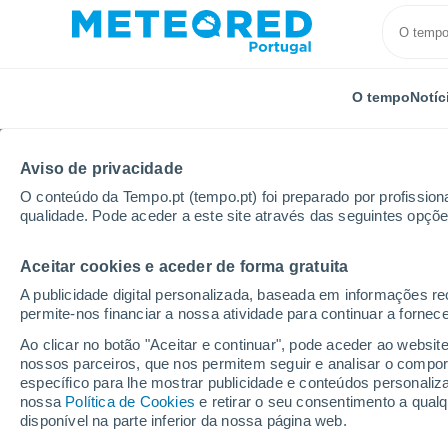
O tempo
Notíc
TODOS
ATUALIDADE
CIÊNCIA
PREVISÃO
ASTRON
Aviso de privacidade
O conteúdo da Tempo.pt (tempo.pt) foi preparado por profissiona
qualidade. Pode aceder a este site através das seguintes opçõe
Aceitar cookies e aceder de forma gratuita
A publicidade digital personalizada, baseada em informações r
permite-nos financiar a nossa atividade para continuar a fornec
Início
Notícias
Ciência
Número de asteroides pr
Ao clicar no botão "Aceitar e continuar", pode aceder ao websit
nossos parceiros, que nos permitem seguir e analisar o compo
específico para lhe mostrar publicidade e conteúdos persona
Número de asteroides 
nossa
Política de Cookies
e retirar o seu consentimento a qua
disponível na parte inferior da nossa página web.
crescer. Há mais de 30