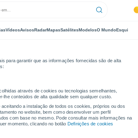
ias
Vídeos
Avisos
Radar
Mapas
Satélites
Modelos
O Mundo
Esqui
OMIA
PLANTAS
LAZER
is para garantir que as informações fornecidas são de alta
s:
ecolhidas através de cookies ou tecnologias semelhantes,
er-lhe conteúdos de alta qualidade sem qualquer custo.
a de previsão da intensificação da precipitação extrema frequente “s
e aceitando a instalação de todos os cookies, próprios ou dos
rtamento no website, bem como desenvolver um perfil
lizados com base no mesmo. Pode consultar mais informações na
orma de previsão da
lquer momento, clicando no botão
Definições de cookies
ipitação extrema