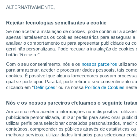
frequente “sub-hourly
ALTERNATIVAMENTE,
Uma equipa de cientistas da Universid
Rejeitar tecnologias semelhantes a cookie
Universidade de Lausanne, na Suíça,
Se não aceitar a instalação de cookies, pode continuar a acede
apenas instalaremos os cookies necessários para assegurar a 
previsões da precipitação "sub-hourly"
analisar o comportamento ou para apresentar publicidade ou co
geral não personalizada. Pode recusar a instalação de cookies 
botão "Recusar".
Com o seu consentimento, nós e os
nossos parceiros
utilizamo
para armazenar, aceder e processar dados pessoais, tais como a
cookies. É possível que alguns fornecedores possam processa
qual se pode opor. Para tal, pode retirar o seu consentimento 
clicando em “
Definições
” ou na nossa
Política de Cookies
neste
Nós e os nossos parceiros efetuamos o seguinte trata
Armazenar e/ou aceder a informações num dispositivo, utilizar da
publicidade personalizada, utilizar perfis para selecionar public
utilizar perfis para selecionar conteúdos personalizados, med
conteúdos, compreender os públicos através de estatísticas ou
melhorar serviços, utilizar dados limitados para selecionar cont