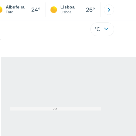
Albufeira
Lisboa
Porto
24°
26°
Faro
Lisboa
Porto
°C
ub-hourly”