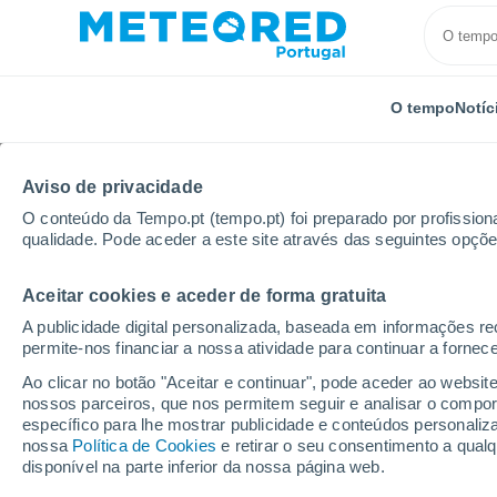
O tempo
Notíc
TODOS
ATUALIDADE
CIÊNCIA
PREVISÃO
ASTRON
Aviso de privacidade
O conteúdo da Tempo.pt (tempo.pt) foi preparado por profissiona
qualidade. Pode aceder a este site através das seguintes opçõe
Aceitar cookies e aceder de forma gratuita
A publicidade digital personalizada, baseada em informações r
permite-nos financiar a nossa atividade para continuar a fornec
Início
Notícias
Ciência
Modelo TENAX: nova form
Ao clicar no botão "Aceitar e continuar", pode aceder ao websit
nossos parceiros, que nos permitem seguir e analisar o compo
específico para lhe mostrar publicidade e conteúdos persona
Modelo TENAX: nova f
nossa
Política de Cookies
e retirar o seu consentimento a qua
disponível na parte inferior da nossa página web.
intensificação da prec