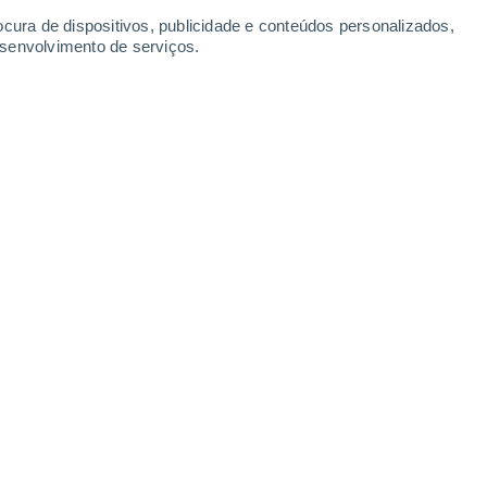
ocura de dispositivos, publicidade e conteúdos personalizados,
esenvolvimento de serviços.
remos de precipitação de forma complexa, devido à interação de
ica atmosférica em grande escala.
2/2024 12:00
4 min
hourly'
- com uma frequência de períodos
que de hora a hora -, tipicamente de
ncadear catástrofes naturais como