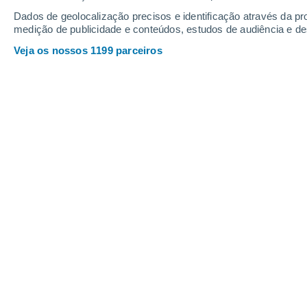
Dados de geolocalização precisos e identificação através da pr
medição de publicidade e conteúdos, estudos de audiência e d
Veja os nossos 1199 parceiros
Prevê-se que as alterações climáticas modifiquem os ext
processos dinâmicos e termodinâmicos locais e da dinâm
Joana Campos
03/0
A precipitação extrema frequente '
sub-
inferiores a horas; mais frequente do 
natureza convectiva,
é capaz de dese
inundações e fluxos de detritos
.