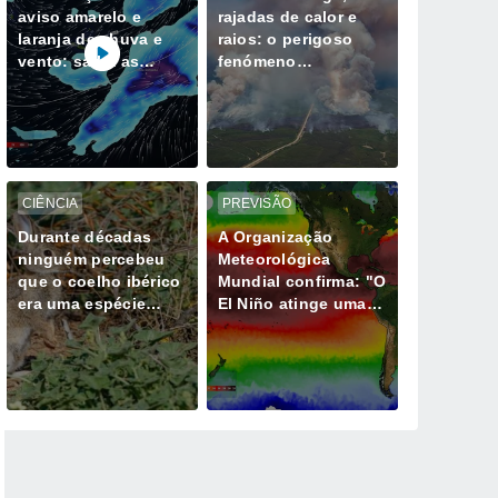
aviso amarelo e
rajadas de calor e
laranja de chuva e
raios: o perigoso
vento: saiba as
fenómeno
horas mais críticas
meteorológico
desta quinta, 6 de
gerado por mega-
agosto
incêndios
CIÊNCIA
PREVISÃO
Durante décadas
A Organização
ninguém percebeu
Meteorológica
que o coelho ibérico
Mundial confirma: "O
era uma espécie
El Niño atinge uma
diferente e isso
intensidade sem
muda tudo
precedentes desde
há vários anos"