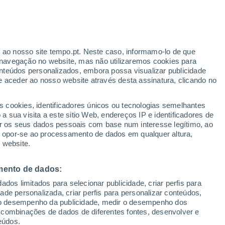
”
ade de Padova, em Itália, e da
 criaram um modelo capaz de fazer
r ao nosso site tempo.pt. Neste caso, informamo-lo de que
navegação no website, mas não utilizaremos cookies para
. Saiba mais aqui!
nteúdos personalizados, embora possa visualizar publicidade
e aceder ao nosso website através desta assinatura, clicando no
s cookies, identificadores únicos ou tecnologias semelhantes
 sua visita a este sitio Web, endereços IP e identificadores de
r os seus dados pessoais com base num interesse legítimo, ao
ou opor-se ao processamento de dados em qualquer altura,
 website.
mento de dados:
dos limitados para selecionar publicidade, criar perfis para
idade personalizada, criar perfis para personalizar conteúdos,
ir o desempenho da publicidade, medir o desempenho dos
 combinações de dados de diferentes fontes, desenvolver e
eúdos.