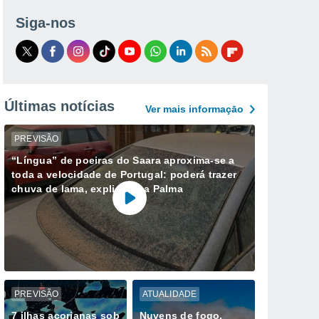
Siga-nos
Últimas notícias
Ver mais informaçāo
PREVISÃO
“Língua” de poeiras do Saara aproxima-se a
toda a velocidade de Portugal: poderá trazer
chuva de lama, explica Ana Palma
PREVISÃO
ATUALIDADE
7 ilhas açorianas sob
Nuvens de fogo,