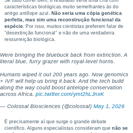
Se tudo correr bem, o resultado seria uma cria com
características biológicas muito semelhantes às do
antigo antílope azul.
Não seria uma cópia genética
perfeita, mas sim uma reconstrução funcional da
espécie
. Por isso, muitos cientistas preferem falar de
"desextinção funcional" e não de uma verdadeira
ressurreição biológica.
Were bringing the bluebuck back from extinction. A
literal blue, furry grazer with royal-level horns.
Humans wiped it out 200 years ago. Now genomics
+ IVF will help us bring it back. And the tech build
along the way could boost antelope conservation
across Africa.
pic.twitter.com/ymt2hLJnxK
— Colossal Biosciences (@colossal)
May 1, 2026
É precisamente aí que surge o grande debate
científico. Alguns especialistas consideram que
não se