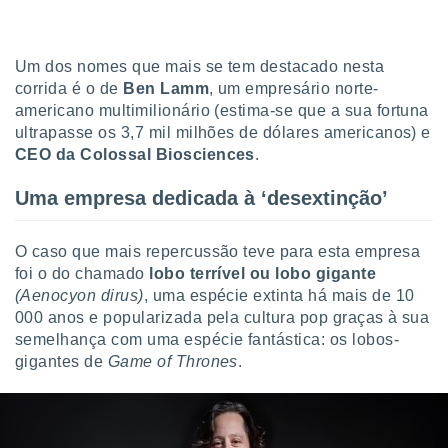
tar a
de cookies,
uar a
osso site
Um dos nomes que mais se tem destacado nesta
este caso,
corrida é o de
Ben Lamm
, um empresário norte-
lo de que
americano multimilionário (estima-se que a sua fortuna
talaremos
ultrapasse os 3,7 mil milhões de dólares americanos) e
CEO da Colossal Biosciences
.
s para
a navegação
Uma empresa dedicada à ‘desextinção’
, mas não
s cookies
ar o
O caso que mais repercussão teve para esta empresa
nto ou
ntar
foi o do chamado
lobo terrível ou lobo gigante
 ou
(Aenocyon dirus)
, uma espécie extinta há mais de 10
000 anos e popularizada pela cultura pop graças à sua
dos,
semelhança com uma espécie fantástica: os lobos-
ssa
gigantes de
Game of Thrones
.
ublicidade
ada. Pode
nstalação de
ceder ao