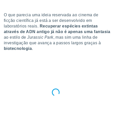
para lhe
licidade e
O que parecia uma ideia reservada ao cinema de
ados com
ficção científica já está a ser desenvolvido em
esmo. Pode
ais
laboratórios reais.
Recuperar espécies extintas
s na nossa
através de ADN antigo já não é apenas uma fantasia
 Cookies
e
ao estilo de
Jurassic Park
, mas sim uma linha de
u
investigação que avança a passos largos graças à
nto a
biotecnologia
.
omento,
 botão
de cookies
na parte
nossa
.
IVAMENTE,
as
tes a