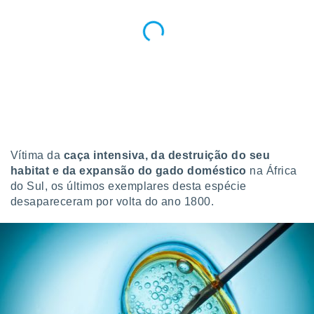
 para
a, utilizar
selecionar
a, criar
personalizar
tilizar
selecionar
dos, medir
Vítima da
caça intensiva, da destruição do seu
nho da
, medir o
habitat e da expansão do gado doméstico
na África
o dos
do Sul, os últimos exemplares desta espécie
desapareceram por volta do ano 1800.
r os
ravés de
s ou
s de dados
es fontes,
 e melhorar
ilizar dados
ara