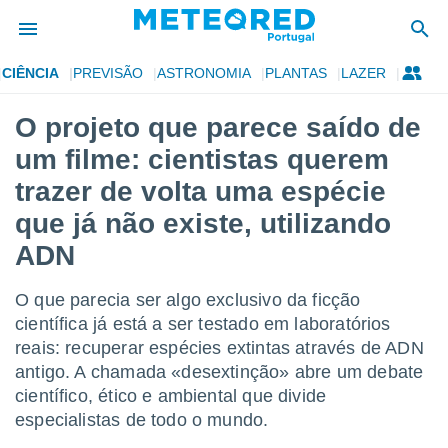
CIÊNCIA
PREVISÃO
ASTRONOMIA
PLANTAS
LAZER
de
O projeto que parece saído de
 da
um filme: cientistas querem
empo.pt) foi
or
trazer de volta uma espécie
is para
que já não existe, utilizando
e as
 fornecidas
ADN
 qualidade.
r a este
s das
O que parecia ser algo exclusivo da ficção
opções:
científica já está a ser testado em laboratórios
reais: recuperar espécies extintas através de ADN
ookies e
 forma
antigo. A chamada «desextinção» abre um debate
científico, ético e ambiental que divide
e digital
especialistas de todo o mundo.
da,