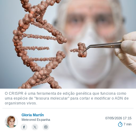
m
 recolhidas
cookies ou
, permite-
ar a nossa
ara
ACEITAR
 fornecer-
E
os de alta
CONTINUAR
sem
sto.
CONFIGURAÇÕES
o botão
ontinuar",
r ao
itando a
de todos os
O CRISPR é uma ferramenta de edição genética que funciona como
óprios ou
uma espécie de "tesoura molecular" para cortar e modificar o ADN de
parceiros,
organismos vivos.
rmitem
lisar o
Gloria Martín
07/05/2026 17:15
Meteored Espanha
nto no
7 min
em como
 um perfil