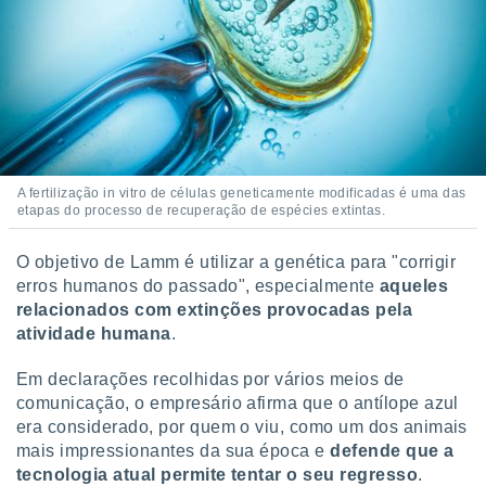
conteúdos.
ção
ão através
de
,
 e
A fertilização in vitro de células geneticamente modificadas é uma das
dos,
etapas do processo de recuperação de espécies extintas.
publicidade
s, estudos
O objetivo de Lamm é utilizar a genética para "corrigir
a e
mento de
erros humanos do passado", especialmente
aqueles
relacionados com extinções provocadas pela
atividade humana
.
ossos 1199
eiros
Em declarações recolhidas por vários meios de
comunicação, o empresário afirma que o antílope azul
era considerado, por quem o viu, como um dos animais
mais impressionantes da sua época e
defende que a
tecnologia atual permite tentar o seu regresso
.