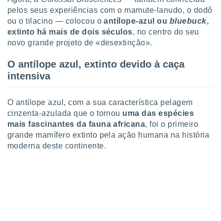
o qual se
pelos seus experiências com o mamute-lanudo, o dodô
ara tal,
ou o tilacino — colocou o
antílope-azul ou
bluebuck
,
 o seu
extinto há mais de dois séculos
, no centro do seu
to ou opor-
novo grande projeto de «desextinção».
essamento
m qualquer
O antílope azul, extinto devido à caça
ando em “
 ou na
intensiva
 Cookies
te.
O antílope azul, com a sua característica pelagem
cinzenta-azulada que o tornou
uma das espécies
 nossos
mais fascinantes da fauna africana
, foi o primeiro
grande mamífero extinto pela ação humana na história
s o
moderna deste continente.
o de
e/ou aceder
ões num
utilizar
ados para
publicidade,