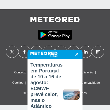
Temperaturas
em Portugal
Contacto
Sobre nós
FAQ
Termos de utilização
de 10 a 16 de
agosto:
Cookies
Política de privacidade
Definições de privacidade
ECMWF
© 2026 Meteored. Todos os direitos reservados
prevê calor,
mas o
Atlântico