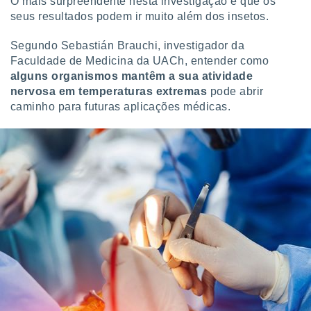
O mais surpreendente nesta investigação é que os
 para
seus resultados podem ir muito além dos insetos.
a, utilizar
Segundo Sebastián Brauchi, investigador da
selecionar
Faculdade de Medicina da UACh, entender como
a, criar
alguns organismos mantêm a sua atividade
personalizar
nervosa em temperaturas extremas
pode abrir
tilizar
caminho para futuras aplicações médicas.
selecionar
dos, medir
nho da
, medir o
o dos
r os
ravés de
s ou
s de dados
es fontes,
 e melhorar
ilizar dados
ara