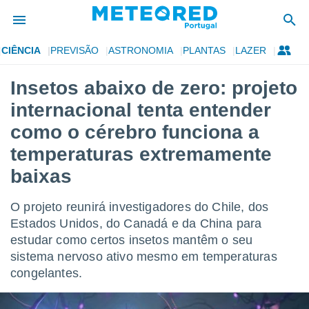
CIÊNCIA
PREVISÃO
ASTRONOMIA
PLANTAS
LAZER
de
Insetos abaixo de zero: projeto
 da
internacional tenta entender
empo.pt) foi
or
como o cérebro funciona a
is para
temperaturas extremamente
e as
 fornecidas
baixas
 qualidade.
r a este
s das
O projeto reunirá investigadores do Chile, dos
opções:
Estados Unidos, do Canadá e da China para
estudar como certos insetos mantêm o seu
ookies e
 forma
sistema nervoso ativo mesmo em temperaturas
congelantes.
e digital
da,