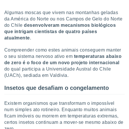
tar a
de cookies,
Algumas moscas que vivem nas montanhas geladas
uar a
osso site
da América do Norte ou nos Campos de Gelo do Norte
este caso,
do Chile
desenvolveram mecanismos biológicos
lo de que
que intrigam cientistas de quatro países
talaremos
atualmente
.
s para
Compreender como estes animais conseguem manter
a navegação
o seu sistema nervoso ativo em
temperaturas abaixo
, mas não
s cookies
de zero é o foco de um novo projeto internacional
ar o
do qual participa a Universidade Austral do Chile
nto ou
(UACh), sediada em Valdivia.
ntar
 ou
Insetos que desafiam o congelamento
dos,
ssa
Existem organismos que transformam o impossível
ublicidade
num simples ato rotineiro. Enquanto muitos animais
ficam imóveis ou morrem em temperaturas extremas,
ada. Pode
nstalação de
certos insetos continuam a mover-se mesmo abaixo de
ceder ao
zero.