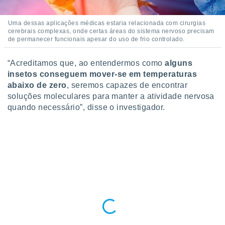
conteúdos.
Uma dessas aplicações médicas estaria relacionada com cirurgias
ção
cerebrais complexas, onde certas áreas do sistema nervoso precisam
de permanecer funcionais apesar do uso de frio controlado.
ão através
de
“Acreditamos que, ao entendermos como
alguns
,
 e
insetos conseguem mover-se em temperaturas
abaixo de zero
, seremos capazes de encontrar
dos,
soluções moleculares para manter a atividade nervosa
publicidade
quando necessário”, disse o investigador.
s, estudos
a e
mento de
ossos 1199
eiros