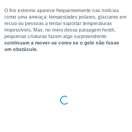
para lhe
licidade e
O frio extremo aparece frequentemente nas notícias
como uma ameaça: tempestades polares, glaciares em
ados com
recuo ou pessoas a tentar suportar temperaturas
esmo. Pode
impossíveis. Mas, no meio dessa paisagem hostil,
ais
s na nossa
pequenas criaturas fazem algo surpreendente:
 Cookies
e
continuam a mover-se como se o gelo não fosse
u
um obstáculo
.
nto a
omento,
 botão
de cookies
na parte
nossa
.
IVAMENTE,
as
tes a