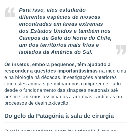
o qual se
Para isso, eles estudarão
ara tal,
 o seu
diferentes espécies de moscas
to ou opor-
encontradas em áreas extremas
essamento
dos Estados Unidos e também nos
m qualquer
Campos de Gelo do Norte do Chile,
ando em “
 ou na
um dos territórios mais frios e
isolados da América do Sul.
 Cookies
te.
Os insetos, embora pequenos, têm ajudado a
responder a questões importantíssimas
na medicina
 nossos
e na biologia há décadas. Investigações anteriores
s o
com estes animais permitiram-nos compreender tudo,
desde o funcionamento das sinapses neuronais até
o de
aos mecanismos associados a arritmias cardíacas ou
processos de desintoxicação.
e/ou aceder
ões num
Do gelo da Patagónia à sala de cirurgia
utilizar
ados para
publicidade,