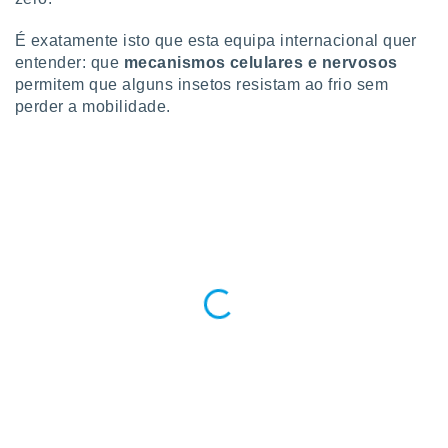
ite através
atura,
É exatamente isto que esta equipa internacional quer
 botão
entender: que
mecanismos celulares e nervosos
permitem que alguns insetos resistam ao frio sem
perder a mobilidade.
nto, nós e
arceiros
cookies,
ores únicos
ias
s para
 aceder e
dados
ais como a
 este sitio
eços IP e
ores de
possível
es possam
os seus
oais com
nteresse