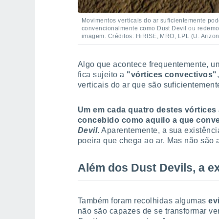
Movimentos verticais do ar suficientemente p
convencionalmente como Dust Devil ou redemoi
imagem. Créditos: HiRISE, MRO, LPL (U. Arizo
Algo que acontece frequentemente, 
fica sujeito a
"vórtices convectivos"
verticais do ar que são suficientement
Um em cada quatro destes vórtices a
concebido como aquilo a que conv
Devil
. Aparentemente, a sua existênci
poeira que chega ao ar. Mas não são a
Além dos Dust Devils, a ex
Também foram recolhidas algumas
ev
não são capazes de se transformar v