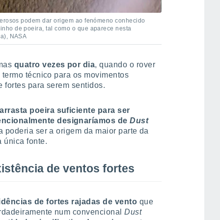
oderosos podem dar origem ao fenómeno conhecido
nho de poeira, tal como o que aparece nesta
na), NASA
umas
quatro vezes por dia
, quando o rover
, termo técnico para os movimentos
e fortes para serem sentidos.
rrasta poeira suficiente para ser
encionalmente designaríamos de
Dust
a poderia ser a origem da maior parte da
 única fonte.
istência de ventos fortes
idências de fortes rajadas de vento
que
erdadeiramente num convencional
Dust