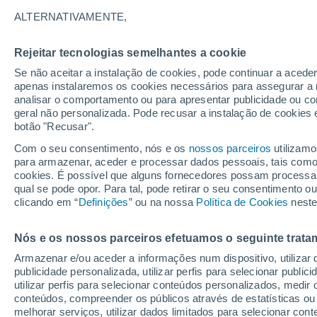
ALTERNATIVAMENTE,
As poeiras aparecem diariamente em 
equipamentos enviados para lá, como 
Rejeitar tecnologias semelhantes a cookie
contínua - bem como as “mortes” do O
Se não aceitar a instalação de cookies, pode continuar a acede
compreendeu realmente o que provoca 
apenas instalaremos os cookies necessários para assegurar a 
analisar o comportamento ou para apresentar publicidade ou co
geral não personalizada. Pode recusar a instalação de cookies 
botão "Recusar".
Com o seu consentimento, nós e os
nossos parceiros
utilizamo
para armazenar, aceder e processar dados pessoais, tais como a
cookies. É possível que alguns fornecedores possam processa
qual se pode opor. Para tal, pode retirar o seu consentimento 
clicando em “
Definições
” ou na nossa
Política de Cookies
neste
Nós e os nossos parceiros efetuamos o seguinte trata
Armazenar e/ou aceder a informações num dispositivo, utilizar da
publicidade personalizada, utilizar perfis para selecionar public
utilizar perfis para selecionar conteúdos personalizados, med
conteúdos, compreender os públicos através de estatísticas ou
melhorar serviços, utilizar dados limitados para selecionar cont