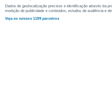
Dados de geolocalização precisos e identificação através da pr
medição de publicidade e conteúdos, estudos de audiência e d
Veja os nossos 1199 parceiros
O "Spirit", rover de exploração de Marte da NASA utiliz
que chegou à área de crista de "Husband Hill", dentro da 
agosto de 2005. Fonte: Wikimedia Commons
Alfredo Graça
03/07
O equipamento que costuma ser gravem
norma, montado para monitorizar o co
sido enviado para um local marciano 
mudou com novas leituras do Persever