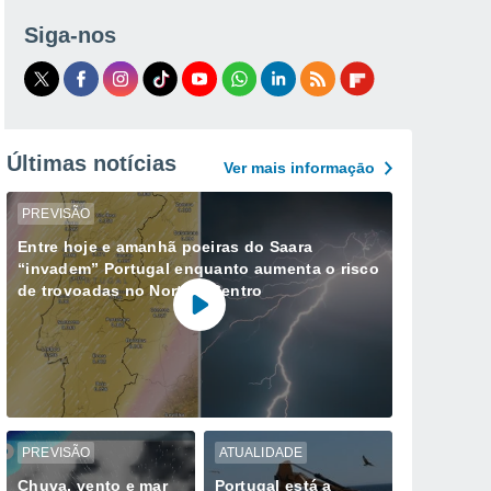
Siga-nos
Últimas notícias
Ver mais informaçāo
PREVISÃO
Entre hoje e amanhã poeiras do Saara
“invadem” Portugal enquanto aumenta o risco
de trovoadas no Norte e Centro
PREVISÃO
ATUALIDADE
Chuva, vento e mar
Portugal está a