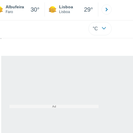
Albufeira
Lisboa
Porto
30°
29°
Faro
Lisboa
Porto
°C