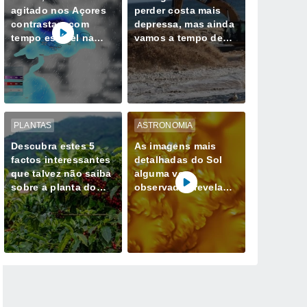
agitado nos Açores
perder costa mais
contrastam com
depressa, mas ainda
tempo estável na
vamos a tempo de
Madeira até quarta-
mudar esse destino
feira, 12 de agosto
PLANTAS
ASTRONOMIA
Descubra estes 5
As imagens mais
factos interessantes
detalhadas do Sol
que talvez não saiba
alguma vez
sobre a planta do
observadas revelam
café
redemoinhos de
energia magnética