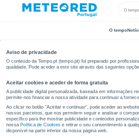
O tempo
Notíc
TODOS
ATUALIDADE
CIÊNCIA
PREVISÃO
ASTRON
Aviso de privacidade
O conteúdo da Tempo.pt (tempo.pt) foi preparado por profissiona
qualidade. Pode aceder a este site através das seguintes opçõe
Aceitar cookies e aceder de forma gratuita
A publicidade digital personalizada, baseada em informações r
permite-nos financiar a nossa atividade para continuar a fornec
Início
Notícias
Ciência
Dust Devils provocam p
Ao clicar no botão "Aceitar e continuar", pode aceder ao websit
nossos parceiros, que nos permitem seguir e analisar o compo
específico para lhe mostrar publicidade e conteúdos persona
Dust Devils provocam 
nossa
Política de Cookies
e retirar o seu consentimento a qua
disponível na parte inferior da nossa página web.
dados em Marte