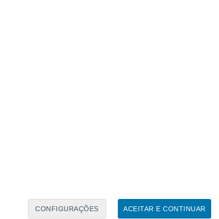
nstrumentos em Marte que
enómeno
 detetar estas alterações, dado que
utras fontes que não os
Dust Devils
. Neste
inaria as suas capacidades com outro
Sensor de Infravermelhos Térmicos
denciar dados sobre o fluxo radiativo de
lhidos por estes dois instrumentos
 um modo abrangente
se um redemoinho de
CONFIGURAÇÕES
ACEITAR E CONTINUAR