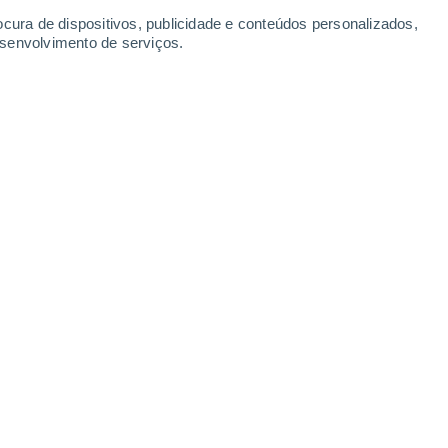
ocura de dispositivos, publicidade e conteúdos personalizados,
esenvolvimento de serviços.
ou a sua câmara de navegação para gravar esta cena no dia em
cratera de Gusev. Foi o 581º dia marciano do "Spirit" a 21 de
/2022 23:46
5 min
ente afetado pela poeira, não é, por
mportamento da mesma. E se o for, terá
onde não há muito poeira. Mas agora, isso
ance na cratera de Jezero e a resposta