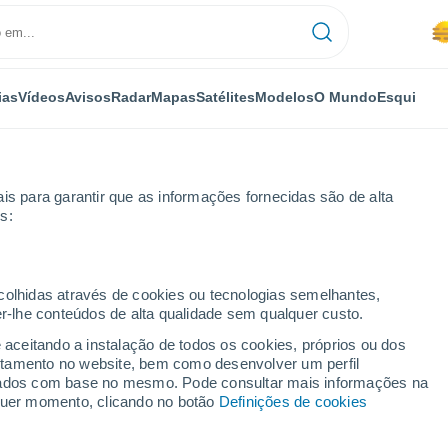
ias
Vídeos
Avisos
Radar
Mapas
Satélites
Modelos
O Mundo
Esqui
OMIA
PLANTAS
LAZER
is para garantir que as informações fornecidas são de alta
s:
ecolhidas através de cookies ou tecnologias semelhantes,
er-lhe conteúdos de alta qualidade sem qualquer custo.
roblemas na recolha de dados em Marte
e aceitando a instalação de todos os cookies, próprios ou dos
rtamento no website, bem como desenvolver um perfil
lizados com base no mesmo. Pode consultar mais informações na
problemas na recolha de
lquer momento, clicando no botão
Definições de cookies