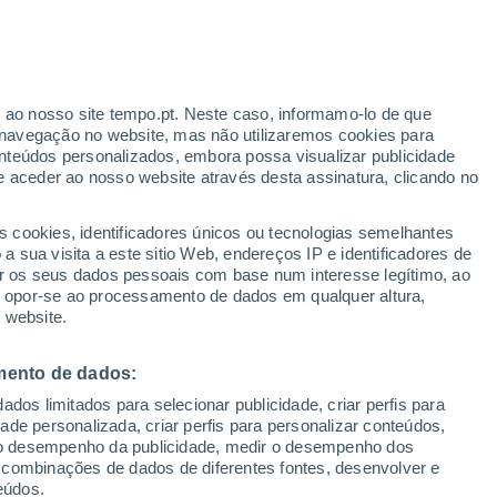
Marte e tem causado estragos em vários
na sonda InSight – perda de energia
pportunity e do Spirit. Nunca se
r ao nosso site tempo.pt. Neste caso, informamo-lo de que
a ascensão da poeira... até agora!
navegação no website, mas não utilizaremos cookies para
nteúdos personalizados, embora possa visualizar publicidade
e aceder ao nosso website através desta assinatura, clicando no
s cookies, identificadores únicos ou tecnologias semelhantes
 sua visita a este sitio Web, endereços IP e identificadores de
r os seus dados pessoais com base num interesse legítimo, ao
ou opor-se ao processamento de dados em qualquer altura,
 website.
mento de dados:
dos limitados para selecionar publicidade, criar perfis para
idade personalizada, criar perfis para personalizar conteúdos,
ir o desempenho da publicidade, medir o desempenho dos
 combinações de dados de diferentes fontes, desenvolver e
eúdos.