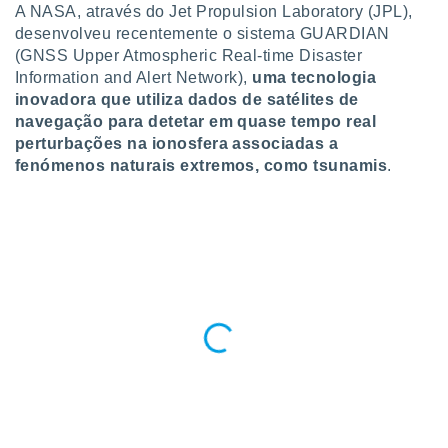
para lhe
A NASA, através do Jet Propulsion Laboratory (JPL),
licidade e
desenvolveu recentemente o sistema GUARDIAN
(GNSS Upper Atmospheric Real-time Disaster
ados com
Information and Alert Network),
uma tecnologia
esmo. Pode
inovadora que utiliza dados de satélites de
ais
s na nossa
navegação para detetar em quase tempo real
 Cookies
e
perturbações na ionosfera associadas a
u
fenómenos naturais extremos, como tsunamis
.
nto a
omento,
 botão
de cookies
na parte
nossa
.
IVAMENTE,
as
tes a