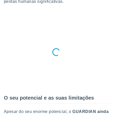
perdas humanas significativas.
 para
a, utilizar
selecionar
a, criar
personalizar
tilizar
selecionar
dos, medir
nho da
, medir o
o dos
r os
ravés de
s ou
s de dados
es fontes,
O seu potencial e as suas limitações
 e melhorar
ilizar dados
ara
Apesar do seu enorme potencial, o
GUARDIAN ainda