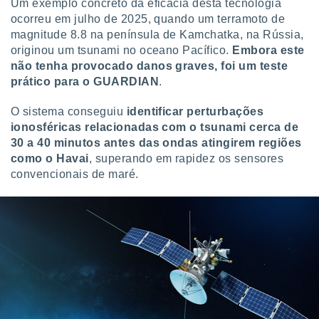
Um exemplo concreto da eficácia desta tecnologia
ite através
ocorreu em julho de 2025, quando um terramoto de
atura,
magnitude 8.8 na península de Kamchatka, na Rússia,
 botão
originou um tsunami no oceano Pacífico.
Embora este
não tenha provocado danos graves, foi um teste
prático para o GUARDIAN
.
nto, nós e
arceiros
O sistema conseguiu
identificar perturbações
cookies,
ores únicos
ionosféricas relacionadas com o tsunami cerca de
ias
30 a 40 minutos antes das ondas atingirem regiões
s para
como o Havai
, superando em rapidez os sensores
 aceder e
convencionais de maré.
dados
ais como a
 este sitio
eços IP e
ores de
possível
es possam
os seus
oais com
nteresse