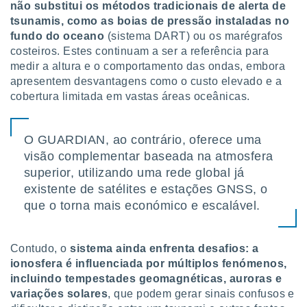
conteúdos.
não substitui os métodos tradicionais de alerta de
tsunamis, como as boias de pressão instaladas no
ção
fundo do oceano
(sistema DART) ou os marégrafos
costeiros. Estes continuam a ser a referência para
ão através
medir a altura e o comportamento das ondas, embora
de
apresentem desvantagens como o custo elevado e a
,
cobertura limitada em vastas áreas oceânicas.
 e
dos,
O GUARDIAN, ao contrário, oferece uma
publicidade
s, estudos
visão complementar baseada na atmosfera
a e
superior, utilizando uma rede global já
mento de
existente de satélites e estações GNSS, o
que o torna mais económico e escalável.
ossos 1199
eiros
Contudo, o
sistema ainda enfrenta desafios: a
ionosfera é influenciada por múltiplos fenómenos,
incluindo tempestades geomagnéticas, auroras e
variações solares
, que podem gerar sinais confusos e