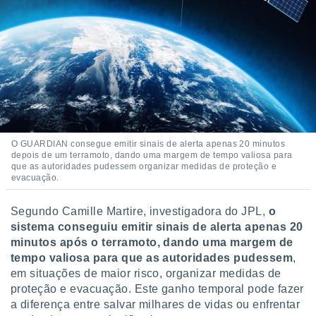
o qual se
ara tal,
 o seu
to ou opor-
essamento
m qualquer
ando em “
 ou na
 Cookies
te.
O GUARDIAN consegue emitir sinais de alerta apenas 20 minutos
depois de um terramoto, dando uma margem de tempo valiosa para
que as autoridades pudessem organizar medidas de proteção e
 nossos
evacuação.
s o
Segundo Camille Martire, investigadora do JPL,
o
o de
sistema conseguiu emitir sinais de alerta apenas 20
minutos após o terramoto, dando uma margem de
tempo valiosa para que as autoridades pudessem
,
e/ou aceder
ões num
em situações de maior risco, organizar medidas de
utilizar
proteção e evacuação. Este ganho temporal pode fazer
ados para
a diferença entre salvar milhares de vidas ou enfrentar
publicidade,