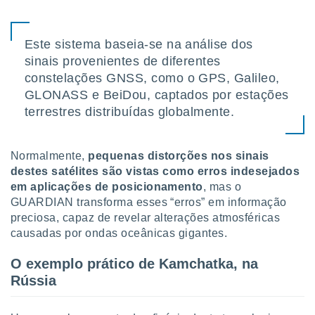
tar a
de cookies,
uar a
Este sistema baseia-se na análise dos
osso site
este caso,
sinais provenientes de diferentes
lo de que
constelações GNSS, como o GPS, Galileo,
talaremos
GLONASS e BeiDou, captados por estações
terrestres distribuídas globalmente.
s para
a navegação
, mas não
s cookies
Normalmente,
pequenas distorções nos sinais
ar o
destes satélites são vistas como erros indesejados
nto ou
em aplicações de posicionament
o
, mas o
ntar
GUARDIAN transforma esses “erros” em informação
 ou
preciosa, capaz de revelar alterações atmosféricas
dos,
causadas por ondas oceânicas gigantes.
ssa
ublicidade
O exemplo prático de Kamchatka, na
Rússia
ada. Pode
nstalação de
ceder ao