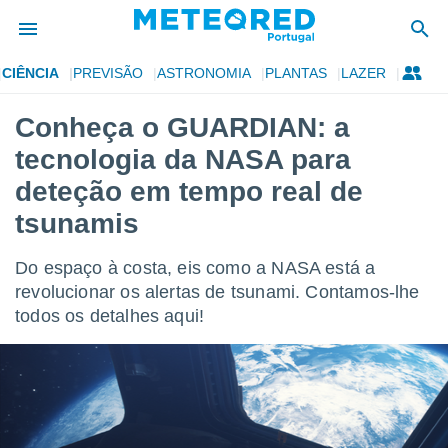
CIÊNCIA
PREVISÃO
ASTRONOMIA
PLANTAS
LAZER
de
Conheça o GUARDIAN: a
 da
tecnologia da NASA para
empo.pt) foi
or
deteção em tempo real de
is para
tsunamis
e as
 fornecidas
 qualidade.
Do espaço à costa, eis como a NASA está a
r a este
revolucionar os alertas de tsunami. Contamos-lhe
s das
opções:
todos os detalhes aqui!
ookies e
 forma
e digital
da,