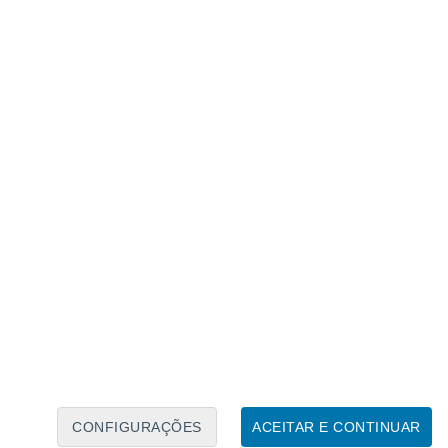
oa solar. Crédito: SDO/Morton, et al.
irar, deforma os seus
campos magnéticos
;
olentamente,
libertando grandes
ante a estalar um elástico esticado. No
fenómeno por si só não é suficiente para
ndas de Alfvén: vibrações de baixa
 ao interagirem com campos magnéticos,
para a atmosfera solar
. Estas ondas eram
um telescópio de última
CONFIGURAÇÕES
ACEITAR E CONTINUAR
 o espectropolarímetro criogénico de