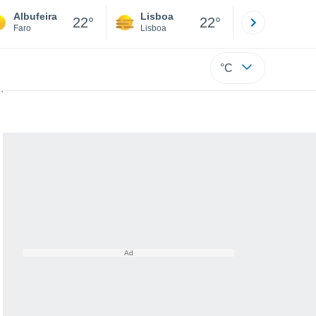
Albufeira
Lisboa
Porto
22°
22°
Faro
Lisboa
Porto
°C
 resolvido