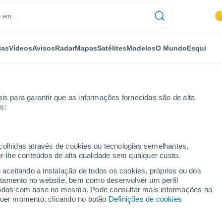
ias
Vídeos
Avisos
Radar
Mapas
Satélites
Modelos
O Mundo
Esqui
OMIA
PLANTAS
LAZER
is para garantir que as informações fornecidas são de alta
s:
ecolhidas através de cookies ou tecnologias semelhantes,
er-lhe conteúdos de alta qualidade sem qualquer custo.
 intrigou os cientistas durante décadas está cada vez mais perto de ser
e aceitando a instalação de todos os cookies, próprios ou dos
rtamento no website, bem como desenvolver um perfil
lizados com base no mesmo. Pode consultar mais informações na
trigou os cientistas
lquer momento, clicando no botão
Definições de cookies
cada vez mais perto de