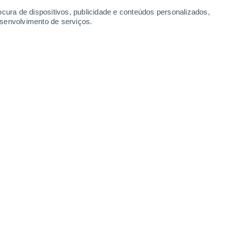
ocura de dispositivos, publicidade e conteúdos personalizados,
esenvolvimento de serviços.
as ondas de Alfvén são o principal mecanismo de
4/2025 09:00
4 min
, a luz que nos banha vem da fotosfera do
tinge cerca de 5.800 graus Kelvin (ou 15
o, há um
mistério que intriga os
atmosfera externa do Sol, tem