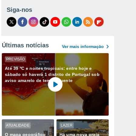
Siga-nos
Últimas notícias
Ver mais informaçāo
PREVISÃO
Até 39 ºC e noites tropicais: entre hoje e
sábado só haverá 1 distrito de Portugal sob
aviso amarelo de tempo quente
ATUALIDADE
LAZER
O mapa geográfico
Há uma nova praia