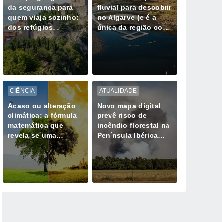
da segurança para
fluvial para descobrir
quem viaja sozinho:
no Algarve (e é a
dos refúgios
única da região com
europeus aos
Bandeira Azul)
destinos de maior
risco
CIÊNCIA
ATUALIDADE
Acaso ou alteração
Novo mapa digital
climática: a fórmula
prevê risco de
matemática que
incêndio florestal na
revela se uma
Península Ibérica
tempestade extrema
durante ondas de
já não é natural
calor