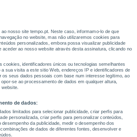
alizar pela primeira vez um fenómeno que
ra externa do Sol é milhões de graus mais
r ao nosso site tempo.pt. Neste caso, informamo-lo de que
navegação no website, mas não utilizaremos cookies para
nteúdos personalizados, embora possa visualizar publicidade
e aceder ao nosso website através desta assinatura, clicando no
s cookies, identificadores únicos ou tecnologias semelhantes
 sua visita a este sitio Web, endereços IP e identificadores de
r os seus dados pessoais com base num interesse legítimo, ao
ou opor-se ao processamento de dados em qualquer altura,
 website.
mento de dados:
dos limitados para selecionar publicidade, criar perfis para
idade personalizada, criar perfis para personalizar conteúdos,
ir o desempenho da publicidade, medir o desempenho dos
 combinações de dados de diferentes fontes, desenvolver e
eúdos.