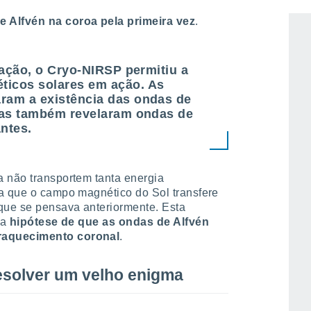
o Telescópio Solar Inouye, capturando com
 Alfvén na coroa pela primeira vez
.
zação, o Cryo-NIRSP permitiu a
icos solares em ação. As
ram a existência das ondas de
mas também revelaram ondas de
antes.
a não transportem tanta energia
ca que o campo magnético do Sol transfere
 que se pensava anteriormente. Esta
 a
hipótese de que as ondas de Alfvén
raquecimento coronal
.
esolver um velho enigma