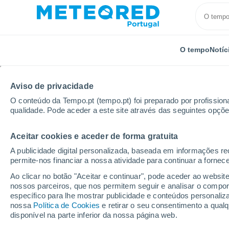
O tempo
Notíc
TODOS
ATUALIDADE
CIÊNCIA
PREVISÃO
ASTRON
Aviso de privacidade
O conteúdo da Tempo.pt (tempo.pt) foi preparado por profissiona
qualidade. Pode aceder a este site através das seguintes opçõe
Aceitar cookies e aceder de forma gratuita
A publicidade digital personalizada, baseada em informações r
permite-nos financiar a nossa atividade para continuar a fornec
Início
Notícias
Astronomia
O mistério solar que
Ao clicar no botão "Aceitar e continuar", pode aceder ao websit
nossos parceiros, que nos permitem seguir e analisar o compo
específico para lhe mostrar publicidade e conteúdos persona
O mistério solar que in
nossa
Política de Cookies
e retirar o seu consentimento a qua
disponível na parte inferior da nossa página web.
durante décadas está 