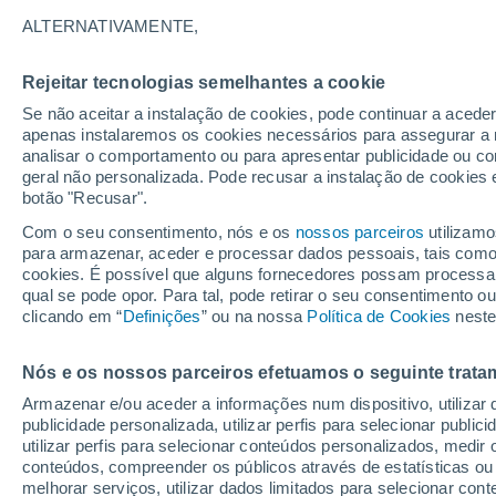
ser resolvido
ALTERNATIVAMENTE,
Novas observações permitem-nos visu
Rejeitar tecnologias semelhantes a cookie
pode explicar porque é que a atmosfe
Se não aceitar a instalação de cookies, pode continuar a acede
apenas instalaremos os cookies necessários para assegurar a 
quente que a sua superfície.
analisar o comportamento ou para apresentar publicidade ou co
geral não personalizada. Pode recusar a instalação de cookies 
botão "Recusar".
Com o seu consentimento, nós e os
nossos parceiros
utilizamo
para armazenar, aceder e processar dados pessoais, tais como a
cookies. É possível que alguns fornecedores possam processa
qual se pode opor. Para tal, pode retirar o seu consentimento 
clicando em “
Definições
” ou na nossa
Política de Cookies
neste
Nós e os nossos parceiros efetuamos o seguinte trata
Armazenar e/ou aceder a informações num dispositivo, utilizar da
publicidade personalizada, utilizar perfis para selecionar public
utilizar perfis para selecionar conteúdos personalizados, med
conteúdos, compreender os públicos através de estatísticas ou
melhorar serviços, utilizar dados limitados para selecionar cont