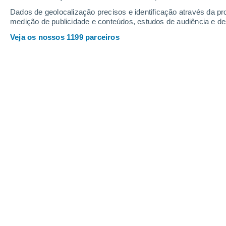
Dados de geolocalização precisos e identificação através da pr
medição de publicidade e conteúdos, estudos de audiência e d
Veja os nossos 1199 parceiros
O estudo fortalece significativamente a hipótese de que 
superaquecimento coronal.
Christian Garavaglia
28/0
Meteored Argentina
Quando aproveitamos um dia soalheiro
Sol, onde a sua superfície brilhante a
milhões de graus Celsius). No entant
astrónomos há décadas: a coroa, a 