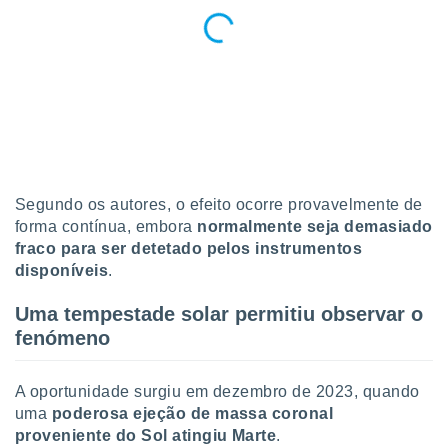
 para
a, utilizar
selecionar
a, criar
personalizar
tilizar
selecionar
dos, medir
Segundo os autores, o efeito ocorre provavelmente de
nho da
forma contínua, embora
normalmente seja demasiado
, medir o
fraco para ser detetado pelos instrumentos
o dos
disponíveis
.
r os
Uma tempestade solar permitiu observar o
ravés de
fenómeno
s ou
s de dados
es fontes,
A oportunidade surgiu em dezembro de 2023, quando
 e melhorar
ilizar dados
uma
poderosa ejeção de massa coronal
ara
proveniente do Sol atingiu Marte
.