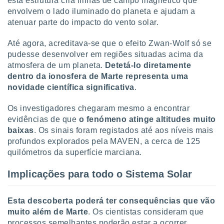
esta estrutura cria linhas de campo magnético que
envolvem o lado iluminado do planeta e ajudam a
atenuar parte do impacto do vento solar.
Até agora, acreditava-se que o efeito Zwan-Wolf só se
pudesse desenvolver em regiões situadas acima da
atmosfera de um planeta.
Detetá-lo diretamente
dentro da ionosfera de Marte representa uma
novidade científica significativa
.
Os investigadores chegaram mesmo a encontrar
evidências de que
o fenómeno atinge altitudes muito
baixas
. Os sinais foram registados até aos níveis mais
profundos explorados pela MAVEN, a cerca de 125
quilómetros da superfície marciana.
Implicações para todo o Sistema Solar
Esta descoberta poderá ter consequências que vão
muito além de Marte
. Os cientistas consideram que
processos semelhantes poderão estar a ocorrer