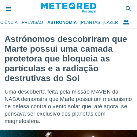
CIÊNCIA
PREVISÃO
ASTRONOMIA
PLANTAS
LAZER
de
Astrónomos descobriram que
 da
Marte possui uma camada
empo.pt) foi
or
protetora que bloqueia as
is para
partículas e a radiação
e as
 fornecidas
destrutivas do Sol
 qualidade.
r a este
s das
Uma descoberta feita pela missão MAVEN da
opções:
NASA demonstra que Marte possui um mecanismo
de defesa contra o vento solar que, até agora, se
ookies e
 forma
pensava ser exclusivo dos planetas com
magnetosfera.
e digital
da,