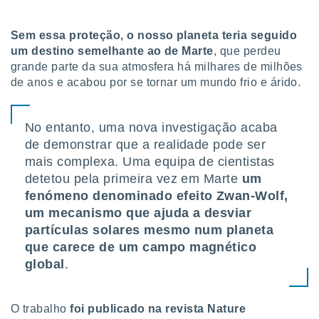
tar a
de cookies,
uar a
Sem essa proteção, o nosso planeta teria seguido
osso site
um destino semelhante ao de Marte
, que perdeu
este caso,
grande parte da sua atmosfera há milhares de milhões
lo de que
de anos e acabou por se tornar um mundo frio e árido.
talaremos
s para
a navegação
No entanto, uma nova investigação acaba
, mas não
de demonstrar que a realidade pode ser
s cookies
mais complexa. Uma equipa de cientistas
ar o
detetou pela primeira vez em Marte
um
nto ou
ntar
fenómeno denominado efeito Zwan-Wolf,
 ou
um mecanismo que ajuda a desviar
partículas solares mesmo num planeta
dos,
que carece de um campo magnético
ssa
ublicidade
global
.
ada. Pode
nstalação de
O trabalho
foi publicado na revista Nature
ceder ao