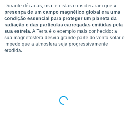
para lhe
Durante décadas, os cientistas consideraram que
a
licidade e
presença de um campo magnético global era uma
condição essencial para proteger um planeta da
ados com
esmo. Pode
radiação e das partículas carregadas emitidas pela
ais
sua estrela
. A Terra é o exemplo mais conhecido: a
s na nossa
sua magnetosfera desvia grande parte do vento solar e
 Cookies
e
impede que a atmosfera seja progressivamente
u
erodida.
nto a
omento,
 botão
de cookies
na parte
nossa
.
IVAMENTE,
as
tes a