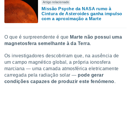
Artigo relacionado
o qual se
Missão Psyche da NASA rumo à
ara tal,
Cintura de Asteroides ganha impulso
 o seu
com a aproximação a Marte
to ou opor-
essamento
m qualquer
O que é surpreendente é que
Marte não possui uma
ando em “
 ou na
magnetosfera semelhante à da Terra
.
 Cookies
Os investigadores descobriram que, na ausência de
te.
um campo magnético global, a própria ionosfera
marciana — uma camada atmosférica eletricamente
 nossos
carregada pela radiação solar —
pode gerar
condições capazes de produzir este fenómeno
.
s o
o de
e/ou aceder
ões num
utilizar
ados para
publicidade,