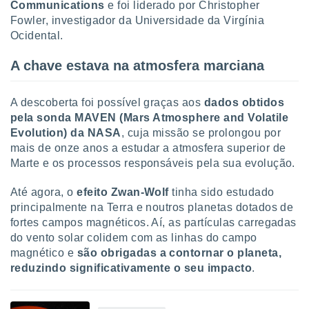
Communications
e foi liderado por Christopher
ite através
Fowler, investigador da Universidade da Virgínia
atura,
Ocidental.
 botão
A chave estava na atmosfera marciana
nto, nós e
arceiros
A descoberta foi possível graças aos
dados obtidos
cookies,
pela sonda MAVEN (Mars Atmosphere and Volatile
ores únicos
Evolution) da NASA
, cuja missão se prolongou por
ias
mais de onze anos a estudar a atmosfera superior de
s para
 aceder e
Marte e os processos responsáveis pela sua evolução.
dados
ais como a
Até agora, o
efeito Zwan-Wolf
tinha sido estudado
 este sitio
principalmente na Terra e noutros planetas dotados de
eços IP e
fortes campos magnéticos. Aí, as partículas carregadas
ores de
do vento solar colidem com as linhas do campo
possível
magnético e
são
obrigadas a contornar o planeta,
es possam
reduzindo significativamente o seu impacto
.
os seus
oais com
nteresse