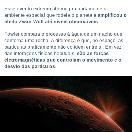
conteúdos.
Esse evento extremo alterou profundamente o
ambiente espacial que rodeia o planeta e
amplificou o
ção
efeito Zwan-Wolf até níveis observáveis
.
ão através
de
Fowler compara o processo à água de um riacho que
,
contorna uma rocha. A diferença é que, no espaço, as
 e
partículas praticamente não colidem entre si. Em vez
das interações físicas habituais,
são as forças
dos,
eletromagnéticas que controlam o movimento e o
publicidade
s, estudos
desvio das partículas
.
a e
mento de
ossos 1199
eiros