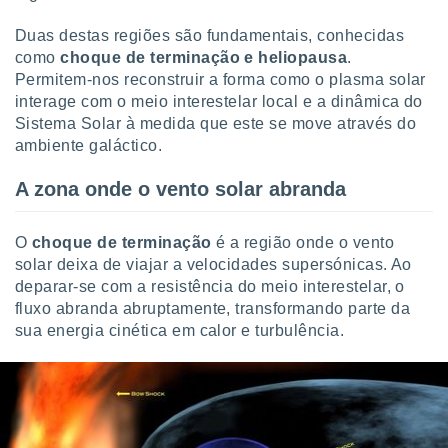
ite através
atura,
Duas destas regiões são fundamentais, conhecidas
 botão
como
choque de terminação e heliopausa
.
Permitem-nos reconstruir a forma como o plasma solar
interage com o meio interestelar local e a dinâmica do
nto, nós e
Sistema Solar à medida que este se move através do
arceiros
ambiente galáctico.
cookies,
ores únicos
A zona onde o vento solar abranda
ias
s para
 aceder e
O
choque de terminação
é a região onde o vento
dados
solar deixa de viajar a velocidades supersónicas. Ao
ais como a
deparar-se com a resistência do meio interestelar, o
 este sitio
fluxo abranda abruptamente, transformando parte da
eços IP e
ores de
sua energia cinética em calor e turbulência.
possível
es possam
os seus
oais com
nteresse