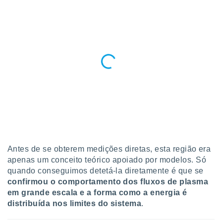
 para
a, utilizar
selecionar
a, criar
personalizar
tilizar
selecionar
dos, medir
nho da
, medir o
o dos
r os
Antes de se obterem medições diretas, esta região era
ravés de
apenas um conceito teórico apoiado por modelos. Só
s ou
quando conseguimos detetá-la diretamente é que se
s de dados
confirmou o comportamento dos fluxos de plasma
es fontes,
em grande escala e a forma como a energia é
 e melhorar
distribuída nos limites do sistema
.
ilizar dados
ara