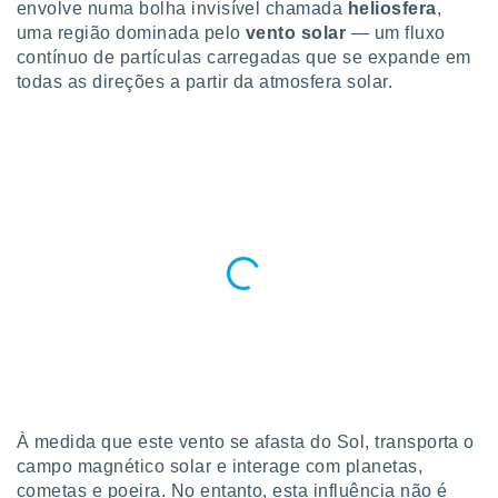
para lhe
envolve numa bolha invisível chamada
heliosfera
,
licidade e
uma região dominada pelo
vento solar
— um fluxo
contínuo de partículas carregadas que se expande em
ados com
todas as direções a partir da atmosfera solar.
esmo. Pode
ais
s na nossa
 Cookies
e
u
nto a
omento,
 botão
de cookies
na parte
nossa
.
IVAMENTE,
as
À medida que este vento se afasta do Sol, transporta o
tes a
campo magnético solar e interage com planetas,
cometas e poeira. No entanto, esta influência não é