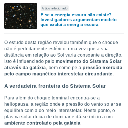
conteúdos.
Artigo relacionado
E se a energia escura não existe?
ção
Investigadores argumentam modelo
que exclui a energia escura
ão através
de
,
 e
O estudo desta região revelou também que o choque
não é perfeitamente esférico, uma vez que a sua
dos,
distância em relação ao Sol varia consoante a direção.
publicidade
Isto é influenciado pelo
movimento do Sistema Solar
s, estudos
através da galáxia
, bem como pela
pressão exercida
a e
pelo campo magnético interestelar circundante
.
mento de
A verdadeira fronteira do Sistema Solar
ossos 1199
eiros
Para além do choque terminal encontra-se a
heliopausa, a região onde a pressão do vento solar se
equilibra com a do meio interestelar. Neste ponto, o
plasma solar deixa de dominar e dá-se início a um
ambiente controlado pela galáxia
.