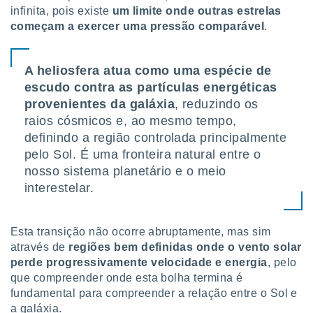
tar a
infinita, pois existe
um limite onde outras estrelas
de cookies,
começam a exercer uma pressão comparável
.
uar a
osso site
este caso,
A heliosfera atua como uma espécie de
lo de que
talaremos
escudo contra as partículas energéticas
provenientes da galáxia
, reduzindo os
s para
raios cósmicos e, ao mesmo tempo,
a navegação
definindo a região controlada principalmente
, mas não
s cookies
pelo Sol. É uma fronteira natural entre o
ar o
nosso sistema planetário e o meio
nto ou
interestelar.
ntar
 ou
dos,
Esta transição não ocorre abruptamente, mas sim
ssa
através de
regiões bem definidas onde o vento solar
ublicidade
perde progressivamente velocidade e energia
, pelo
que compreender onde esta bolha termina é
ada. Pode
fundamental para compreender a relação entre o Sol e
nstalação de
a galáxia.
ceder ao