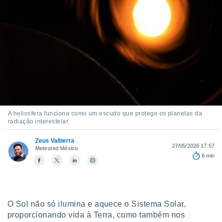
m
 recolhidas
cookies ou
, permite-
ar a nossa
ara
ACEITAR
 fornecer-
E
os de alta
CONTINUAR
sem
sto.
CONFIGURAÇÕES
o botão
A heliosfera funciona como um escudo que protege os planetas da
ontinuar",
radiação interestelar.
r ao
itando a
Zeus Valtierra
27/05/2026 17:57
Meteored México
de todos os
6 min
óprios ou
parceiros,
rmitem
lisar o
nto no
O Sol não só ilumina e aquece o Sistema Solar,
em como
proporcionando vida à Terra, como também nos
 um perfil