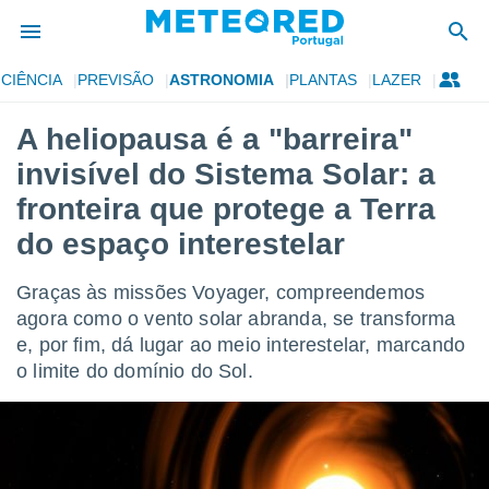
CIÊNCIA
PREVISÃO
ASTRONOMIA
PLANTAS
LAZER
de
A heliopausa é a "barreira"
 da
invisível do Sistema Solar: a
empo.pt) foi
or
fronteira que protege a Terra
is para
do espaço interestelar
e as
 fornecidas
 qualidade.
Graças às missões Voyager, compreendemos
r a este
agora como o vento solar abranda, se transforma
s das
opções:
e, por fim, dá lugar ao meio interestelar, marcando
o limite do domínio do Sol.
ookies e
 forma
e digital
da,