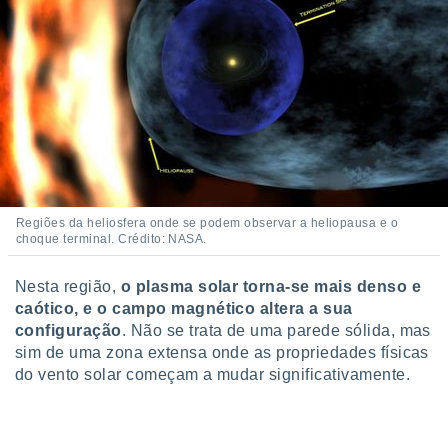
o qual se
ara tal,
 o seu
to ou opor-
essamento
m qualquer
ando em “
 ou na
 Cookies
te.
Regiões da heliosfera onde se podem observar a heliopausa e o
choque terminal. Crédito: NASA.
 nossos
s o
Nesta região,
o plasma solar torna-se mais denso e
caótico, e o campo magnético altera a sua
o de
configuração
. Não se trata de uma parede sólida, mas
sim de uma zona extensa onde as propriedades físicas
e/ou aceder
do vento solar começam a mudar significativamente.
ões num
utilizar
ados para
publicidade,