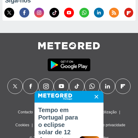
Siga-nos
Tempo em
Contacto
Sobre nós
FAQ
Termos de utilização
Portugal para
o eclipse
Cookies
Política de privacidade
Definições de privacidade
solar de 12