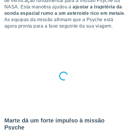
de verificação fundamental para a missão Psyche da
para lhe
NASA. Esta manobra ajudou a
ajustar a trajetória da
licidade e
sonda espacial rumo a um asteroide rico em metais
.
ados com
As equipas da missão afirmam que a Psyche está
esmo. Pode
agora pronta para a fase seguinte da sua viagem.
ais
s na nossa
 Cookies
e
u
nto a
omento,
 botão
de cookies
na parte
nossa
.
IVAMENTE,
as
tes a
Marte dá um forte impulso à missão
Psyche