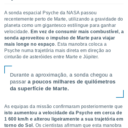
tar a
de cookies,
uar a
A sonda espacial Psyche da NASA passou
osso site
recentemente perto de Marte, utilizando a gravidade do
este caso,
planeta como um gigantesco estilingue para ganhar
lo de que
velocidade.
Em vez de consumir mais combustível, a
talaremos
sonda aproveitou o impulso de Marte para viajar
mais longe no espaço
. Esta manobra coloca a
s para
Psyche numa trajetória mais direta em direção ao
a navegação
, mas não
cinturão de asteróides entre Marte e Júpiter.
s cookies
ar o
nto ou
Durante a aproximação, a sonda chegou a
ntar
passar
a poucos milhares de quilómetros
 ou
da superfície de Marte.
dos,
ssa
ublicidade
As equipas da missão confirmaram posteriormente que
isto aumentou a velocidade da Psyche em cerca de
ada. Pode
1 600 km/h e alterou ligeiramente a sua trajetória em
nstalação de
torno do Sol
. Os cientistas afirmam que esta manobra
ceder ao