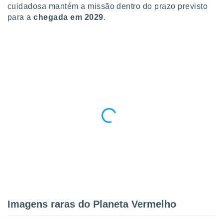
cuidadosa mantém a missão dentro do prazo previsto
ite através
atura,
para a
chegada em 2029
.
 botão
nto, nós e
arceiros
cookies,
ores únicos
ias
s para
 aceder e
dados
ais como a
 este sitio
eços IP e
ores de
possível
es possam
os seus
Imagens raras do Planeta Vermelho
oais com
nteresse