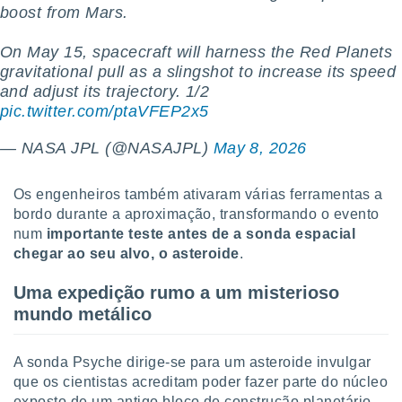
conteúdos.
boost from Mars.
ção
On May 15, spacecraft will harness the Red Planets
gravitational pull as a slingshot to increase its speed
ão através
and adjust its trajectory. 1/2
de
pic.twitter.com/ptaVFEP2x5
,
 e
— NASA JPL (@NASAJPL)
May 8, 2026
dos,
publicidade
Os engenheiros também ativaram várias ferramentas a
s, estudos
bordo durante a aproximação, transformando o evento
a e
num
importante teste antes de a sonda espacial
mento de
chegar ao seu alvo, o asteroide
.
ossos 1199
Uma expedição rumo a um misterioso
eiros
mundo metálico
A sonda Psyche dirige-se para um asteroide invulgar
que os cientistas acreditam poder fazer parte do núcleo
exposto de um antigo bloco de construção planetário.