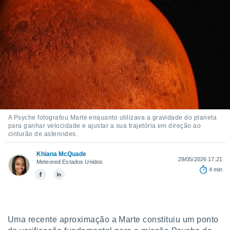
m
 recolhidas
cookies ou
, permite-
ar a nossa
ara
ACEITAR
 fornecer-
E
os de alta
CONTINUAR
sem
sto.
CONFIGURAÇÕES
o botão
A Psyche fotografou Marte enquanto utilizava a gravidade do planeta
ontinuar",
para ganhar velocidade e ajustar a sua trajetória em direção ao
cinturão de asteroides.
r ao
itando a
Khiana McQuade
de todos os
29/05/2026 17:21
Meteored Estados Unidos
óprios ou
4 min
parceiros,
rmitem
lisar o
nto no
em como
Uma recente aproximação a Marte constituiu um ponto
 um perfil