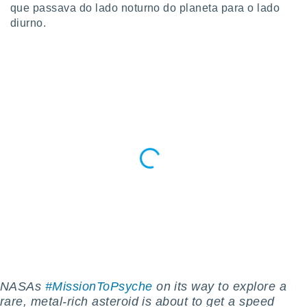
que passava do lado noturno do planeta para o lado
 para
diurno.
a, utilizar
selecionar
a, criar
personalizar
tilizar
selecionar
dos, medir
nho da
, medir o
o dos
r os
ravés de
s ou
s de dados
es fontes,
 e melhorar
ilizar dados
NASAs
#MissionToPsyche
on its way to explore a
ara
rare, metal-rich asteroid is about to get a speed