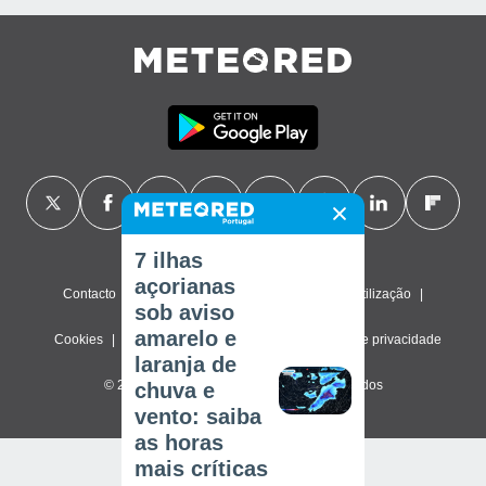
7 ilhas
açorianas
Contacto
Sobre nós
FAQ
Termos de utilização
sob aviso
amarelo e
Cookies
Política de privacidade
Definições de privacidade
laranja de
© 2026 Meteored. Todos os direitos reservados
chuva e
vento: saiba
as horas
mais críticas