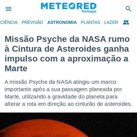
CIÊNCIA
PREVISÃO
ASTRONOMIA
PLANTAS
LAZER
de
Missão Psyche da NASA rumo
 da
à Cintura de Asteroides ganha
empo.pt) foi
or
impulso com a aproximação a
is para
Marte
e as
 fornecidas
 qualidade.
A missão Psyche da NASA atingiu um marco
r a este
importante após a sua passagem planeada por
s das
opções:
Marte, utilizando a gravidade do planeta para
alterar a rota em direção ao cinturão de asteroides.
ookies e
 forma
e digital
da,