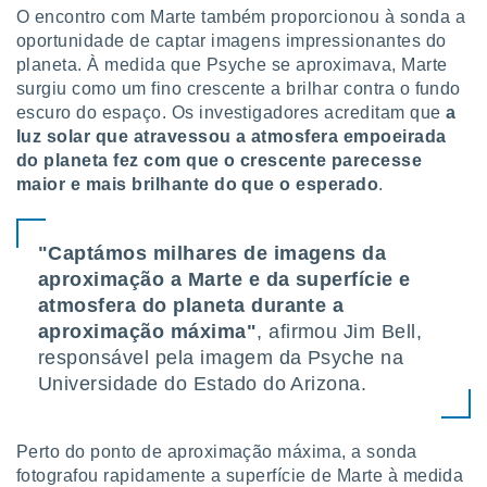
o qual se
O encontro com Marte também proporcionou à sonda a
ara tal,
oportunidade de captar imagens impressionantes do
 o seu
planeta. À medida que Psyche se aproximava, Marte
to ou opor-
surgiu como um fino crescente a brilhar contra o fundo
essamento
escuro do espaço. Os investigadores acreditam que
a
m qualquer
luz solar que atravessou a atmosfera empoeirada
ando em “
do planeta fez com que o crescente parecesse
 ou na
maior e mais brilhante do que o esperado
.
 Cookies
te.
"Captámos milhares de imagens da
 nossos
aproximação a Marte e da superfície e
atmosfera do planeta durante a
s o
aproximação máxima"
, afirmou Jim Bell,
o de
responsável pela imagem da Psyche na
Universidade do Estado do Arizona.
e/ou aceder
ões num
utilizar
Perto do ponto de aproximação máxima, a sonda
ados para
fotografou rapidamente a superfície de Marte à medida
publicidade,